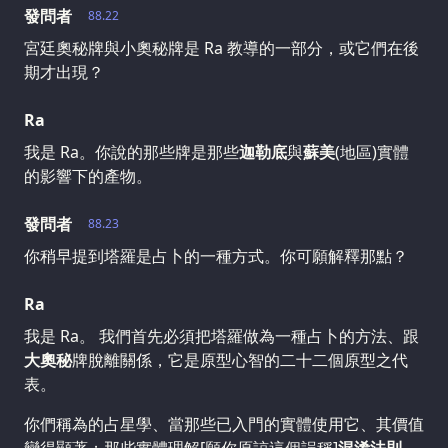
發問者
88.22
宮廷奧秘牌與小奧秘牌是 Ra 教導的一部分，或它們在後
期才出現？
Ra
我是 Ra。你說的那些牌是那些
迦勒底
與
蘇美
(地區)實體
的影響下的產物。
發問者
88.23
你稍早提到塔羅是占卜的一種方式。你可願解釋那點？
Ra
我是 Ra。 我們首先必須把塔羅做為一種占卜的方法、跟
大奧秘
牌脫離關係，它是原型心智的二十二個原型之代
表。
你們稱為的占星學、當那些已入門的實體使用它、其價值