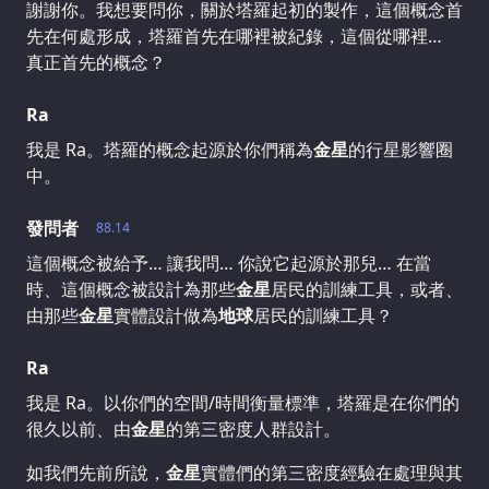
謝謝你。我想要問你，關於塔羅起初的製作，這個概念首
先在何處形成，塔羅首先在哪裡被紀錄，這個從哪裡…
真正首先的概念？
Ra
我是 Ra。塔羅的概念起源於你們稱為
金星
的行星影響圈
中。
發問者
88.14
這個概念被給予… 讓我問… 你說它起源於那兒… 在當
時、這個概念被設計為那些
金星
居民的訓練工具，或者、
由那些
金星
實體設計做為
地球
居民的訓練工具？
Ra
我是 Ra。以你們的空間/時間衡量標準，塔羅是在你們的
很久以前、由
金星
的第三密度人群設計。
如我們先前所說，
金星
實體們的第三密度經驗在處理與其