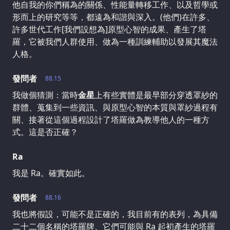
他自我的你們稱為的關係、性能量轉移工作、以及哲學或
形而上的研究等等，都遠為和諧與深入。(他們)在許多、
許多世代工作[我們設想為]原型心智的成果、產生了塔
羅，它被我們人群使用、做為一種訓練輔助以發展其魔法
人格。
發問者
88.15
我做個猜測：當時
金星
上有些實體是最早部分穿透罩紗的
群體、蒐集到一些資訊、與原型心智的本質與罩紗過程有
關、接著從這個過程設計了塔羅做為教導他人的一種方
式。這是否正確？
Ra
我是 Ra。確實如此。
發問者
88.16
我也將假設，可能不是正確的，我目前有的表列，為具備
二十二個名稱的塔羅牌、它們可能與 Ra 起初產生的塔羅