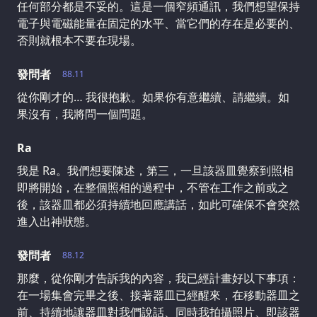
任何部分都是不妥的。這是一個窄頻通訊，我們想望保持
電子與電磁能量在固定的水平、當它們的存在是必要的、
否則就根本不要在現場。
發問者
88.11
從你剛才的… 我很抱歉。如果你有意繼續、請繼續。如
果沒有，我將問一個問題。
Ra
我是 Ra。我們想要陳述，第三，一旦該器皿覺察到照相
即將開始，在整個照相的過程中，不管在工作之前或之
後，該器皿都必須持續地回應講話，如此可確保不會突然
進入出神狀態。
發問者
88.12
那麼，從你剛才告訴我的內容，我已經計畫好以下事項：
在一場集會完畢之後、接著器皿已經醒來，在移動器皿之
前、持續地讓器皿對我們說話、同時我拍攝照片、即該器