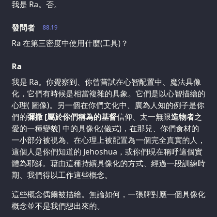
我是 Ra。否。
發問者
88.19
Ra 在第三密度中使用什麼(工具)？
Ra
我是 Ra。你覺察到、你曾嘗試在心智配置中、魔法具像
化，它們有時候是相當複雜的具象。它們是以心智描繪的
心理( 圖像)。另一個在你們文化中、廣為人知的例子是你
們的
彌撒
[屬於你們稱為的
基督
信仰、太一無限
造物者
之
愛的一種變貌] 中的具像化(儀式)，在那兒、你們食材的
一小部分被視為、在心理上被配置為一個完全真實的人，
這個人是你們知道的 Jehoshua，或你們現在稱呼這個實
體為耶穌。藉由這種持續具像化的方式、經過一段訓練時
期、我們得以工作這些概念。
這些概念偶爾被描繪。無論如何，一張牌對應一個具像化
概念並不是我們想出來的。