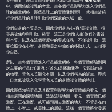
變得顯著；那些實體理解[願你原諒這個誤稱]
混淆法則
中、偶爾錯綜複雜的考量。當各個行星影響力進入你們星
球的能量網絡，那些星球上的實體受到牽引，就相當於繞
行你們星球的月球引動你們深處的水域一般。
你們自身的本質是水、因此你們身為心/身/靈複合體、很
容易被銘印與引動。確實，這正是你們(人生)旅程的素質
與本質、以及在這個密度中的警戒任務：不僅被引動，還
要按照你在心智、身體和靈之中偏好的移動方式、去指導
你自己。
所以，當每個實體進入行星能量網絡，每個實體經驗到兩
次主要的行星(力)匯流：(首先)是胚胎受孕，它跟該肉身
的物理、黃色光芒顯化有關；以及你們稱為的誕生、即第
一口空氣被吸入化學黃色光芒的身體複合體的時刻。
因此那些知曉群星及其配置與影響力的實體能夠看見一個
相當廣闊的國境地圖，透過這張地圖，看見一個實體已經
遊歷、正在遊歷、或可能預期去遊歷的地方；不管是在肉
體上、心智上、或靈性上的層級。這樣一個實體將會發展