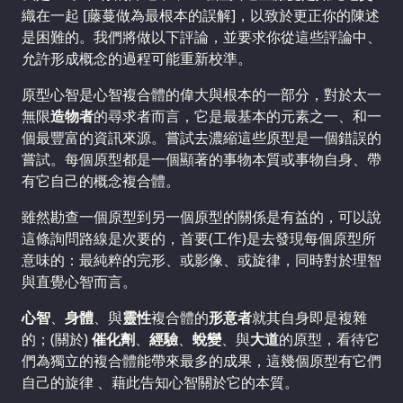
織在一起 [藤蔓做為最根本的誤解]，以致於更正你的陳述
是困難的。我們將做以下評論，並要求你從這些評論中、
允許形成概念的過程可能重新校準。
原型心智是心智複合體的偉大與根本的一部分，對於太一
無限
造物者
的尋求者而言，它是最基本的元素之一、和一
個最豐富的資訊來源。嘗試去濃縮這些原型是一個錯誤的
嘗試。每個原型都是一個顯著的事物本質或事物自身、帶
有它自己的概念複合體。
雖然勘查一個原型到另一個原型的關係是有益的，可以說
這條詢問路線是次要的，首要(工作)是去發現每個原型所
意味的：最純粹的完形、或影像、或旋律，同時對於理智
與直覺心智而言。
心智
、
身體
、與
靈性
複合體的
形意者
就其自身即是複雜
的；(關於)
催化劑
、
經驗
、
蛻變
、與
大道
的原型，看待它
們為獨立的複合體能帶來最多的成果，這幾個原型有它們
自己的旋律 、藉此告知心智關於它的本質。