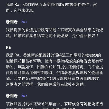
我是 Ra。你們的第五密度同伴此刻並未陪伴你們。然
而，它並未休息。
發問者
88.4
我們提供的香爐是否沒有問題？它確實在集會結束之前熄
滅。如果它在集會結束之前不要熄滅、是否會比較好？
Ra
我是 Ra。香爐新的配置對於環繞這工作場所的較微妙的
能量樣式相當有幫助。擁有一根持續燃燒的馨香會是有幫
助的。無論如何，困難在於如何提供這個好處、而不會提
供過度能量給這個封閉場域、伴隨著惡臭與燃燒的物理產
物。若要在允許香爐(提早) 結束燃燒與造成過量的煙霧、
這兩者之間選擇，我們會建議前者比較有幫助。
發問者
88.5
該器皿曾提到在這些通訊集會中、有時候會有她稱為滲透