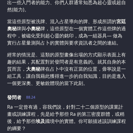
出一些入門者的能力、你們人群通常知悉為超心靈或超自
然(能力)。
當這些原型被洗牌、混入占星導向的牌、形成所謂的
宮廷
奧秘
牌與
小奧秘
牌，這些原型在一個實體工作這些牌的過
程中，被磁化受到超心靈的銘印，成為一組器具— 做為
實行占星量測與占卜的實體與要求資訊者之間的連結。
經常的情況是、這類的原型畫像出場的方式顯示表面上有
趣的結果，其配置對於發問者是有意義的。就其自身的本
質而言，
大奧秘
牌在占卜中沒有正當的位置，毋寧說是一
組工具，讓自我藉此獲得進一步的自我知識，目的是進入
一個更深奧、更敏銳體現的當下此刻。
發問者
88.24
Ra 一定曾有過，容我們說，針對二十二個原型的課業計
畫或訓練課程，先是給予那些 Ra 的第三密度群體，或稍
後，給予那些
埃及
國境中的實體。你可願描述該訓練課程
的綱要？