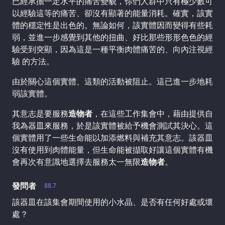
已經承擔一定水平的痛苦變貌，你們人群中只有極少數可
以經驗這等的痛苦、卻沒有顯著的能量消耗。確實，該實
體的穩定性是出色的。無論如何，該實體因而變得有些耗
弱，並進一步感覺到其他的扭曲、好比那些形形色色的經
驗受到突顯，因為這是一種平衡肉體痛苦的、向內注視經
驗 的方法。
由於關心這個實體、這類的活動被阻止。這已進一步地耗
弱該實體。
其意志是要服務
造物者
，在這些工作集會中，藉由提供自
我為器皿來服務，於是該實體被給予機會測試其決心。這
個實體用了一些生命能以加添燃料與補充其意志。該器皿
沒有使用到肉體能量，但生命能被擷取好讓這個實體有機
會再次有意識地選擇去服務太一無限
造物者
。
發問者
88.7
該器皿在該集會期間使用的小水晶、是否有任何好處或壞
處？