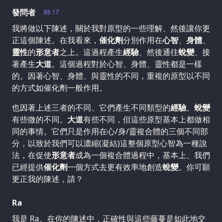
發問者
88.17
我將做以下陳述，關於我對原型的一些理解、然後讓你更
正這個陳述。在我看來，
催化劑
分別作用在
心智
、
身體
、
靈性
的
形意者
之上。這過程產生
經驗
、然後通往
蛻變
、接
著產生
大道
。這個過程對於心智、身體、靈性都是一樣
的。因著心智、身體、與靈性的不同，重複的原型以不同
的方式如催化劑一般作用。
也因著上述三者的不同、它們產生不同類型的
經驗
。
蛻變
有些微的不同。
大道
有些不同，但這些原型基本上都做相
同的事情。它們只是作用在心/身/靈複合體的三個不同部
分，以致於我們可以濃縮(凝結)這整個原型心智為一種說
法，在促使
形意者
成為一個複合體過程中，基本上、我們
已經提供
催化劑
一個方式去更有效率地創造
蛻變
。你可願
更正我的陳述，請？
Ra
我是 Ra。在你的陳述中，正確性與這些藤蔓是如此地交