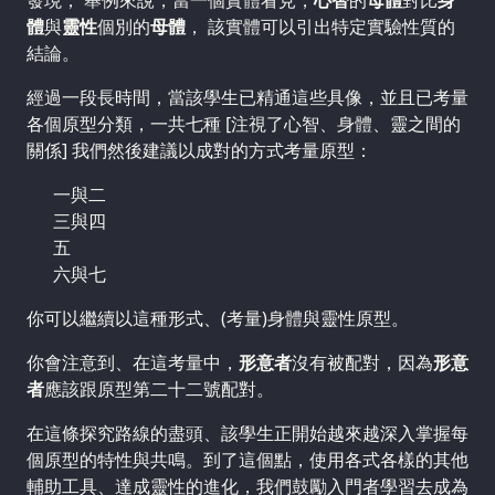
發現； 舉例來說，當一個實體看見，
心智
的
母體
對比
身
體
與
靈性
個別的
母體
， 該實體可以引出特定實驗性質的
結論。
經過一段長時間，當該學生已精通這些具像，並且已考量
各個原型分類，一共七種 [注視了心智、身體、靈之間的
關係] 我們然後建議以成對的方式考量原型：
一與二
三與四
五
六與七
你可以繼續以這種形式、(考量)身體與靈性原型。
你會注意到、在這考量中，
形意者
沒有被配對，因為
形意
者
應該跟原型第二十二號配對。
在這條探究路線的盡頭、該學生正開始越來越深入掌握每
個原型的特性與共鳴。到了這個點，使用各式各樣的其他
輔助工具、達成靈性的進化，我們鼓勵入門者學習去成為