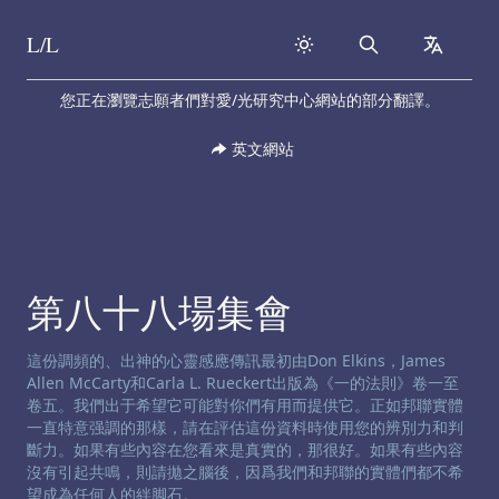
L/L
Search
collapse
Skip to content
您正在瀏覽志願者們對愛/光研究中心網站的部分翻譯。
英文網站
第八十八場集會
渠道免责声明:
這份調頻的、出神的心靈感應傳訊最初由Don Elkins，James
Allen McCarty和Carla L. Rueckert出版為《一的法則》卷一至
卷五。我們出于希望它可能對你們有用而提供它。正如邦聯實體
一直特意强調的那樣，請在評估這份資料時使用您的辨別力和判
斷力。如果有些內容在您看來是真實的，那很好。如果有些內容
沒有引起共鳴，則請拋之腦後，因爲我們和邦聯的實體們都不希
望成為任何人的絆脚石。