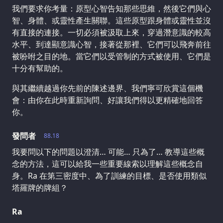
我們要求你考量：原型心智告知那些思維，然後它們與心
智、身體、或靈性產生關聯。這些原型跟身體或靈性並沒
有直接的連接。一切必須被汲取上來，穿過潛意識的較高
水平、到達顯意識心智，接著從那裡、它們可以飛奔前往
被吩咐之目的地。當它們以受管制的方式被使用、它們是
十分有幫助的。
與其繼續越過你先前的陳述邊界、我們寧可欣賞這個機
會：由你在此時重新詢問、好讓我們得以更精確地回答
你。
發問者
88.18
我要問以下的問題以澄清… 可能… 只為了… 教導這些概
念的方法，這可以給我一些重要線索以理解這些概念自
身。Ra 在第三密度中、為了訓練的目標、是否使用類似
塔羅牌的牌組？
Ra