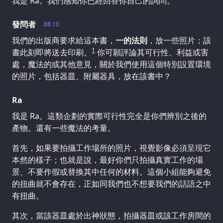
我是 Ra。我們感知你已經回答你自己的詢問。
發問者
88.10
我們的出版商要求給這本書，
一的法則
，放一些照片；該
1
書此刻即將送去印刷。
你可願評論其可行性、利益或害
處，魔法的或其他意見，關於我們使用這個特別設置環境
的照片，包括器皿、附屬器具，放在該書中？
Ra
我是 Ra。這類企劃的實際可行性完全是你們辨別之後的
產物。還有一些魔法的考量。
首先，如果要拍攝工作場所的照片，視覺影像必須呈現它
本然的樣子；也就是說，最好你們只拍攝真實工作的場
景、不要作假或替換其中任何的材料。這個小組能夠避免
的扭曲就不會存在，正如同我們也不想要我們的話語之中
有扭曲。
其次，當該器皿處於出神狀態，拍攝器皿或該工作房間的