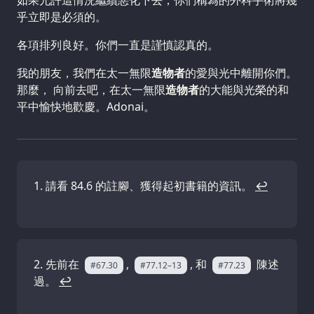
乎立即是必須的。
各項排列良好。你們一直是謹慎認真的。
我的朋友，我們在太一無限
造物者
的愛與光中離開你們。
那麼， 向前去吧，在太一無限
造物者
的大能與光榮的和
平中愉快地歡慶。Adonai。
請看 84.6 的註腳、獲得起初書籍的資訊。
↩
先前在
,
, 和
陳述
#67.30
#77.12–13
#77.23
過。
↩