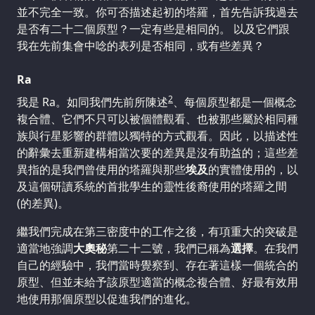
並不完全一致。你可否描述起初的塔羅，首先告訴我過去
是否有二十二個原型？一定有些是相同的。 以及它們跟
我在先前集會中唸的表列是否相同，或有些差異？
Ra
2
我是 Ra。如同我們先前所陳述
、每個原型都是一個概念
複合體、它們不只可以被個體觀看、也被那些屬於相同種
族與行星影響的群體以獨特的方式觀看。因此，以描述性
的辭彙去重新建構相當次要的差異是沒有助益的；這些差
異指的是我們曾使用的塔羅與那些
埃及
的實體使用的，以
及這個研讀系統的首批學生的靈性後裔使用的塔羅之間
(的差異)。
繼我們完成在第三密度中的工作之後，有項重大的突破是
適當地強調
大奧秘
第二十二號，我們已稱為
選擇
。在我們
自己的經驗中，我們當時覺察到、存在著這樣一個統合的
原型、但並未給予該原型適當的概念複合體、好最有效用
地使用那個原型以促進我們的進化。