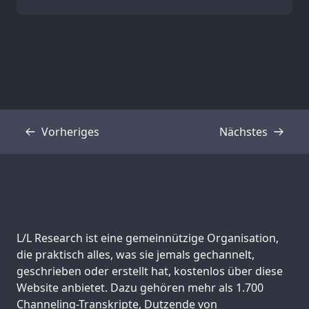
Vorheriges
Nächstes
Transkript
Transkript
Support us:
L/L Research ist eine gemeinnützige Organisation,
die praktisch alles, was sie jemals gechannelt,
geschrieben oder erstellt hat, kostenlos über diese
Website anbietet. Dazu gehören mehr als 1.700
Channeling-Transkripte, Dutzende von