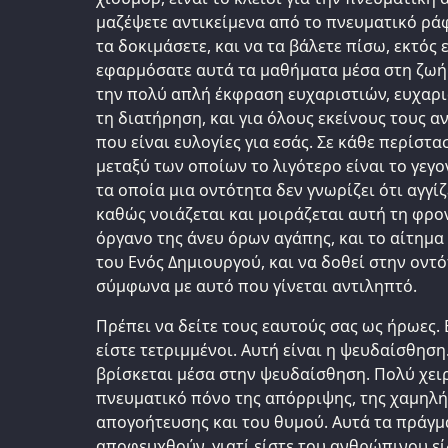
μαζέψετε αντικείμενα από το πνευματικό ράφι
τα δοκιμάσετε, και να τα βάλετε πίσω, εκτός 
εφαρμόσατε αυτά τα μαθήματα μέσα στη ζωή.
την πολύ απλή έκφραση ευχαριστιών, ευχαρισ
τη διατήρηση, και για όλους εκείνους τους 
που είναι ευλογίες για εσάς. Σε κάθε περίστ
μεταξύ των οποίων το λιγότερο είναι το γεγ
τα οποία μια οντότητα δεν γνωρίζει ότι αγγίζ
καθώς νοιάζεται και μοιράζεται αυτή τη φρο
όργανο της άνευ όρων αγάπης, και το αίτημα
του Ενός Δημιουργού, και να δοθεί στην οντ
σύμφωνα με αυτό που γίνεται αντιληπτό.
Πρέπει να δείτε τους εαυτούς σας ως ήρωες. 
είστε τετριμμένοι. Αυτή είναι η ψευδαίσθησ
βρίσκεται μέσα στην ψευδαίσθηση. Πολύ χειρ
πνευματικό πόνο της απόρριψης, της χαμηλή
απογοήτευσης και του θυμού. Αυτά τα πράγμ
αποφευχθούν, γιατί είστε του ανθρώπινου εί