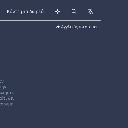
Κάντε μια Δωρεά
Search
collapsed
Αγγλικός ιστότοπος
ων
 την
ποιήστε
κάτι δεν
λέσουμε