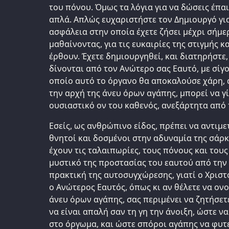
του πόνου. Όμως τα λόγια για να δώσεις έπαι
απλά. Απλώς ευχαριστήστε τον Δημιουργό για
ασφάλεια στην οποία έχετε ζήσει μέχρι σήμε
μαθαίνοντας, για τις ευκαιρίες της στιγμής κα
έρθουν. Έχετε δημιουργηθεί, και διατηρήστε,
δίνονται από τον Ανώτερο σας Εαυτό, με σίγ
οποίο αυτό το όργανο θα αποκαλούσε χάρη, 
την αρχή της άνευ όρων αγάπης, μπορεί να γί
ουσιαστικό ον του καθενός, ανεξάρτητα από
Εσείς, ως ανθρώπινο είδος, πρέπει να αντιμε
θνητοί και δοσμένοι στην αδυναμία της σάρκα
έχουν τις ταλαιπωρίες, τους πόνους και τους
μυστικό της προστασίας του εαυτού από την 
πρακτική της αυτοσυγχώρεσης, γιατί ο Χριστ
ο Ανώτερος Εαυτός, όπως κι αν θέλετε να ον
άνευ όρων αγάπης, σας περιμένει να ζητήσετε
να είναι απαλή σαν τη γη την άνοιξη, ώστε να
στο όργωμα, και ώστε σπόροι αγάπης να φυτε