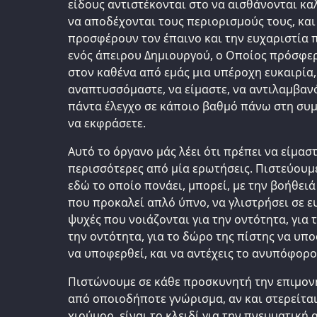
είδους αντιστέκονται στο να αισθάνονται καλ
να αποδέχονται τους περιορισμούς τους, και
προσφέρουν τον έπαινο και την ευχαριστία π
ενός άπειρου Δημιουργού, ο Οποίος πρόσφερ
στον καθένα από εμάς μια υπέροχη ευκαιρία,
αναπτυσσόμαστε, να είμαστε, να αντιλαμβανό
πάντα έλεγχο σε κάποιο βαθμό πάνω στη συ
να εκφράσετε.
Αυτό το όργανο μάς λέει ότι πρέπει να είμα
περισσότερες από μία ερωτήσεις. Πιστεύουμε
εδώ το οποίο πονάει, μπορεί, με την βοήθει
που προκαλεί απλό ύπνο, να γλιστρήσει σε ευ
ψυχές που νοιάζονται για την οντότητα, για 
την οντότητα, για το δώρο της πίστης να υπ
να υποφερθεί, και να αντέχεις το ανυπόφορο
Πιστώνουμε σε κάθε προσκυνητή την επιμονή
από οποιοδήποτε γνώρισμα, αν και στερείτα
χιούμορ, είναι το κλειδί για την πνευματική