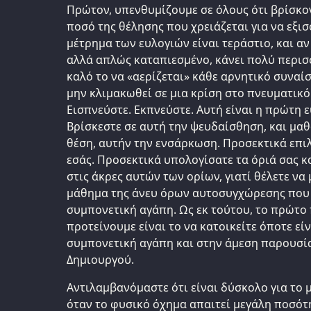
Πρώτον, υπενθυμίζουμε σε όλους ότι βρίσκον
ποσό της θέλησης που χρειάζεται για να εξι
μέτρημα των ευλογιών είναι τεράστιο, και αν
αλλά απλώς καταπιεσμένο, κάνει πολύ περισ
καλό το να «αερίζεται» κάθε αρνητικό συναίσ
μην κλιμακωθεί σε μια κρίση στο πνευματικ
Εισπνεύστε. Εκπνεύστε. Αυτή είναι η πρώτη ε
Βρίσκεστε σε αυτή την ψευδαίσθηση, και μαθ
θέση, αυτήν την ενσάρκωση. Προσεκτικά επιλ
εσάς. Προσεκτικά υπολογίσατε τα όριά σας κ
στις άκρες αυτών των ορίων, γιατί θέλετε να 
μάθημα της άνευ όρων αυτοσυγχώρεσης που 
συμπονετική αγάπη. Ως εκ τούτου, το πρώτο
προτείνουμε είναι το να κατοικείτε όποτε εί
συμπονετική αγάπη και στην άμεση παρουσία
Δημιουργού.
Αντιλαμβανόμαστε ότι είναι δύσκολο για το 
όταν το φυσικό όχημα απαιτεί μεγάλη ποσότη