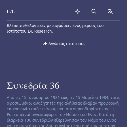
L/L
Search
collapse
Skip to content
Βλέπετε εθελοντικές μεταφράσεις ενός μέρους του
ιστότοπου L/L Research.
Αγγλικός ιστότοπος
Συνεδρία 36
Channeling disclaimer:
Από τις 15 Ιανουαρίου 1981 έως τις 15 Μαρτίου 1984, τρεις
αφοσιωμένοι αναζητητές της αλήθειας έλαβαν προφορική
επικοινωνία από εκείνους που αυτοπροσδιορίστηκαν ως
Ρα, ταπεινοί αγγελιοφόροι του Νόμου του Ενός. Κατά τη
διάρκεια 106 συνεδριών εξερεύνησαν τον Νόμο του Ενός
και το μυστήριο της δημιουργίας μέσα από την αυστηρά