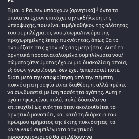
Ρα
1
Είμαι ο Ρα. Δεν υπάρχουν [αρνητικά]
όντα τα
οποία να έχουν επιτύχει την εκδήλωση της
υπερψυχής, που είναι τιμή/καθήκον της ολότητας
του συμπλέγματος νους/σώμα/πνεύμα της
προχωρημένης έκτης πυκνότητας, όπως θα το
ονομάζατε στις χρονικές σας μετρήσεις. Αυτά τα
αρνητικά προσανατολισμένα συμπλέγματα νου/
σώματος/πνεύματος έχουν μια δυσκολία η οποία,
εξ όσων γνωρίζουμε, δεν έχει ξεπεραστεί ποτέ,
διότι μετά την αποφοίτηση από την πέμπτη
πυκνότητα η σοφία είναι διαθέσιμη, αλλά πρέπει
να συνδυαστεί με ίση ποσότητα αγάπης. Αυτή η
αγάπη/φως είναι πολύ, πολύ δύσκολο να
επιτευχθεί ως ενότητα όταν ακολουθείται το
αρνητικό μονοπάτι, και κατά τη διάρκεια του
πρώιμου τμήματος της έκτης πυκνότητας, τα
κοινωνικά συμπλέγματα αρνητικού
προσανατολισμού θα επιλέξουν να