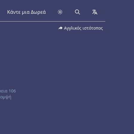
Κάντε μια Δωρεά
Search
collapsed
Αγγλικός ιστότοπος
κεια 106
 κομψή