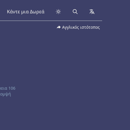
Κάντε μια Δωρεά
Search
collapsed
Αγγλικός ιστότοπος
κεια 106
 κομψή