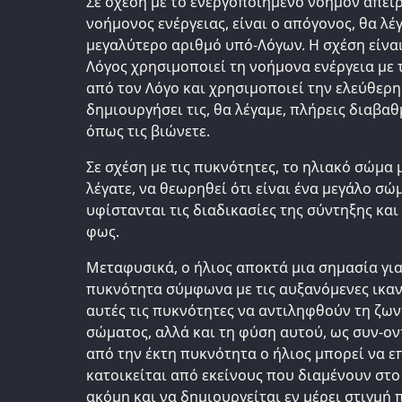
Σε σχέση με το ενεργοποιημένο νοήμον άπειρ
νοήμονος ενέργειας, είναι ο απόγονος, θα λέ
μεγαλύτερο αριθμό υπό-Λόγων. Η σχέση είναι
Λόγος χρησιμοποιεί τη νοήμονα ενέργεια με
από τον Λόγο και χρησιμοποιεί την ελεύθερη
δημιουργήσει τις, θα λέγαμε, πλήρεις διαβα
όπως τις βιώνετε.
Σε σχέση με τις πυκνότητες, το ηλιακό σώμα 
λέγατε, να θεωρηθεί ότι είναι ένα μεγάλο σώ
υφίστανται τις διαδικασίες της σύντηξης κα
φως.
Μεταφυσικά, ο ήλιος αποκτά μια σημασία γι
πυκνότητα σύμφωνα με τις αυξανόμενες ικα
αυτές τις πυκνότητες να αντιληφθούν τη ζω
σώματος, αλλά και τη φύση αυτού, ως συν-οντ
από την έκτη πυκνότητα ο ήλιος μπορεί να ε
κατοικείται από εκείνους που διαμένουν στο
ακόμη και να δημιουργείται εν μέρει στιγμή 