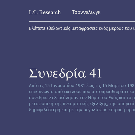
L/L
Research
Τσάννελινγκ
Skip to content
Βλέπετε εθελοντικές μεταφράσεις ενός μέρους του ι
Συνεδρία 41
Channeling disclaimer:
Από τις 15 Ιανουαρίου 1981 έως τις 15 Μαρτίου 19
επικοινωνία από εκείνους που αυτοπροσδιορίστηκαν
συνεδριών εξερεύνησαν τον Νόμο του Ενός και το 
μεταφυσική της πνευματικής εξέλιξης, της υπηρεσί
δημοφιλέστερη και με την μεγαλύτερη επιρροή προσ