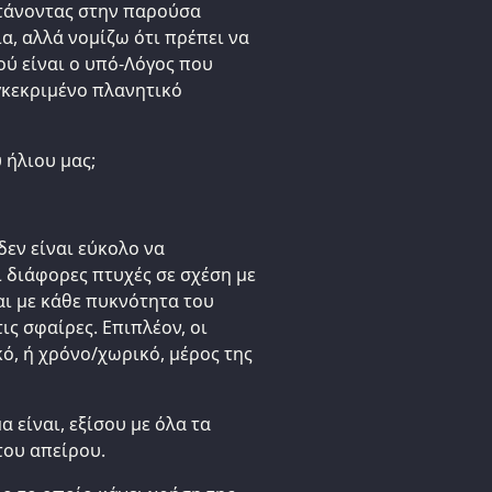
φτάνοντας στην παρούσα
α, αλλά νομίζω ότι πρέπει να
ού είναι ο υπό-Λόγος που
γκεκριμένο πλανητικό
 ήλιου μας;
δεν είναι εύκολο να
ι διάφορες πτυχές σε σχέση με
αι με κάθε πυκνότητα του
ις σφαίρες. Επιπλέον, οι
ό, ή χρόνο/χωρικό, μέρος της
 είναι, εξίσου με όλα τα
του απείρου.