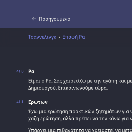
Προηγούμενο
Απομαγνητοφώνηση
Τσάννελινγκ
Επαφή Ρα
Ρα
41.0
Είμαι ο Ρα. Σας χαιρετίζω με την αγάπη και 
Δημιουργού. Επικοινωνούμε τώρα.
Ερωτων
41.1
Έχω μια ερώτηση πρακτικών ζητημάτων για να
χαζή ερώτηση, αλλά πρέπει να την κάνω για ν
Υπάρχει μια πιθανότητα να χρειαστεί να με