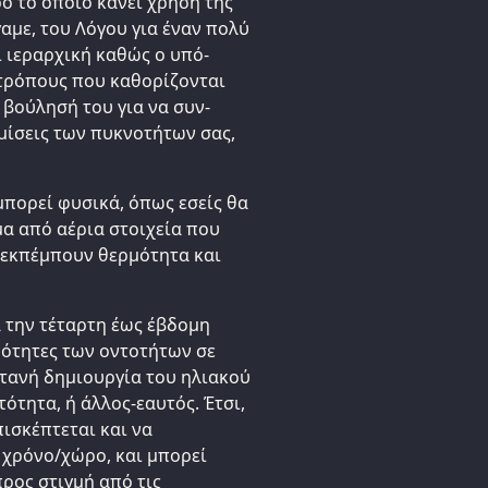
ο το οποίο κάνει χρήση της
γαμε, του Λόγου για έναν πολύ
 ιεραρχική καθώς ο υπό-
 τρόπους που καθορίζονται
 βούλησή του για να συν-
θμίσεις των πυκνοτήτων σας,
μπορεί φυσικά, όπως εσείς θα
μα από αέρια στοιχεία που
ι εκπέμπουν θερμότητα και
α την τέταρτη έως έβδομη
νότητες των οντοτήτων σε
ντανή δημιουργία του ηλιακού
ότητα, ή άλλος-εαυτός. Έτσι,
πισκέπτεται και να
 χρόνο/χώρο, και μπορεί
προς στιγμή από τις