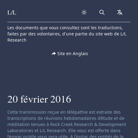
L/L
Search
collapse
Skip to content
Les documents que vous consultez sont les traductions,
faites par des volontaires, d'une partie du site web de L/L
Research
Site en Anglais
20 février 2016
Clause de non-responsabilité concernant le channeling:
Cette transmission reçue en télépathie est extraite des
transcriptions de réunions hebdomadaires d’étude et de
méditation tenues à Rock Creek Research & Development
Laboratories et L/L Research. Elle vous est offerte dans
l’espoir qu’elle vous sera utile. A l’instar des entités de la