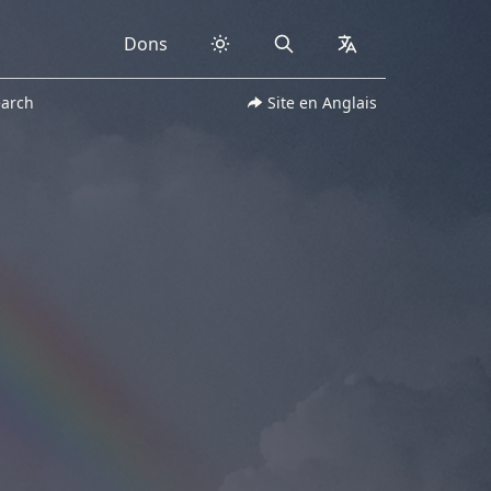
Dons
Search
collapsed
earch
Site en Anglais