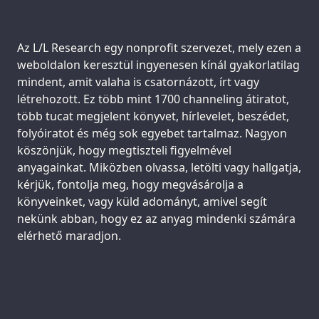
Support us:
Az L/L Research egy nonprofit szervezet, mely ezen a
weboldalon keresztül ingyenesen kínál gyakorlatilag
mindent, amit valaha is csatornázott, írt vagy
létrehozott. Ez több mint 1700 channeling átiratot,
több tucat megjelent könyvet, hírlevelet, beszédet,
folyóiratot és még sok egyebet tartalmaz. Nagyon
köszönjük, hogy megtiszteli figyelmével
anyagainkat. Miközben olvassa, letölti vagy hallgatja,
kérjük, fontolja meg, hogy megvásárolja a
könyveinket, vagy küld adományt, amivel segít
nekünk abban, hogy ez az anyag mindenki számára
elérhető maradjon.