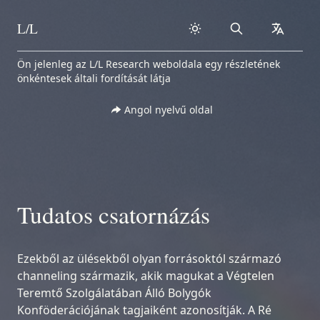
L/L
Search
collapse
Skip to content
Ön jelenleg az L/L Research weboldala egy részletének
önkéntesek általi fordítását látja
Angol nyelvű oldal
Tudatos csatornázás
Ezekből az ülésekből olyan forrásoktól származó
channeling származik, akik magukat a Végtelen
Teremtő Szolgálatában Álló Bolygók
Konföderációjának tagjaiként azonosítják. A Ré