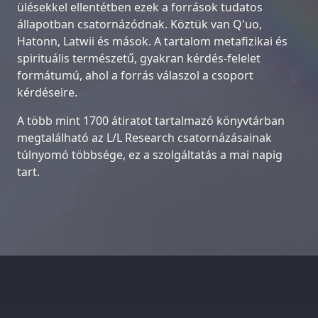
ülésekkel ellentétben ezek a források tudatos
állapotban csatornázódnak. Köztük van Q'uo,
Hatonn, Latwii és mások. A tartalom metafizikai és
spirituális természetű, gyakran kérdés-felelet
formátumú, ahol a forrás válaszol a csoport
kérdéseire.
A több mint 1700 átiratot tartalmazó könyvtárban
megtalálható az L/L Research csatornázásainak
túlnyomó többsége, ez a szolgáltatás a mai napig
tart.