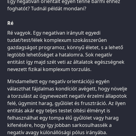
Egy negatívan orientált egyén tenne bármi ehhez
foghatót? Tudnál példát mondani?
Ré
Ré vagyok. Egy negatívan irányult egyedi
tudat/test/lélek komplexum szokásszerűen
gazdagságot programoz, könnyű életet, s a lehető
legtöbb lehetőséget a hatalomra. Sok negatív
entitást így majd szét veti az általatok egészségnek
nevezett fizikai komplexum torzulás.
Mindamellett egy negatív orientációjú egyén
választhat fájdalmas kondíciót avégett, hogy növelje
a torzulást az úgynevezett negatív érzelmi állapotok
felé, úgymint harag, gyűlölet és frusztráció. Az ilyen
entitás akár egy teljes testet öltési élményt is
felhasználhat egy tompa élű gyűlölet vagy harag
kifenésére, hogy így jobban sarkosulhassék a
negatív avagy különállósági pólus irányába.