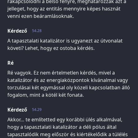
rákapcsolódni a belső fényre, meghatározzák azt a
jelleget, hogy az entitás mennyire képes hasznát
venni ezen beáramlásoknak.
Kérdező
54.28
A tapasztalati katalizátor is ugyanezt az útvonalat
követi? Lehet, hogy ez ostoba kérdés.
Ré
Ré vagyok. Ez nem értelmetlen kérdés, mivel a
katalizátor és az energiaközpontok kívánalmai vagy
torzulásai két egymással oly közeli kapcsolatban álló
fogalom, mint a kötél két fonata.
Kérdező
54.29
Akkor… te említetted egy korábbi ülés alkalmával,
hogy a tapasztalati katalizátor a déli pólus által
tapasztalódik meg először és kiértékelődik a túlélés