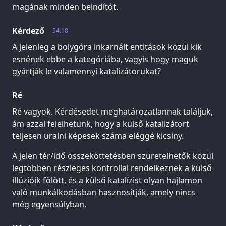
magának minden beindítót.
Kérdező
54.18
A jelenleg a bolygóra inkarnált entitások közül kik
esnének ebbe a kategóriába, vagyis hogy maguk
gyártják le valamennyi katalizátorukat?
Ré
Ré vagyok. Kérdésedet meghatározatlannak találjuk,
ám azzal felelhetünk, hogy a külső katalizátort
teljesen uralni képesek száma eléggé kicsiny.
A jelen tér/idő összeköttetésben szüretelhetők közül
legtöbben részleges kontrollal rendelkeznek a külső
illúzióik fölött, és a külső katalízist olyan hajlamon
való munkálkodásban hasznosítják, amely nincs
még egyensúlyban.