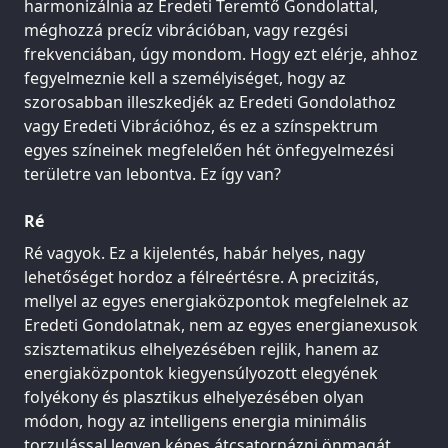
harmonizálnia az Eredeti Teremtő Gondolattal,
méghozzá precíz vibrációban, vagy rezgési
frekvenciában, úgy mondom. Hogy ezt elérje, ahhoz
fegyelmeznie kell a személyiséget, hogy az
szorosabban illeszkedjék az Eredeti Gondolathoz
vagy Eredeti Vibrációhoz, és ez a színspektrum
egyes színeinek megfelelően hét önfegyelmezési
területre van lebontva. Ez így van?
Ré
Ré vagyok. Ez a kijelentés, habár helyes, nagy
lehetőséget hordoz a félreértésre. A precizitás,
mellyel az egyes energiaközpontok megfelelnek az
Eredeti Gondolatnak, nem az egyes energianexusok
szisztematikus elhelyezésében rejlik, hanem az
energiaközpontok kiegyensúlyozott elegyének
folyékony és plasztikus elhelyezésében olyan
módon, hogy az intelligens energia minimális
torzulással legyen képes átcsatornázni önmagát.