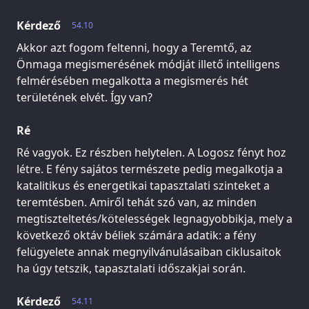
Kérdező
54.10
Akkor azt fogom feltenni, hogy a Teremtő, az
Önmaga megismerésének módját illető intelligens
felmérésében megalkotta a megismerés hét
területének elvét. Így van?
Ré
Ré vagyok. Ez részben helytelen. A Logosz fényt hoz
létre. E fény sajátos természete pedig megalkotja a
katalitikus és energetikai tapasztalati szinteket a
teremtésben. Amiről tehát szó van, az minden
megtiszteltetés/kötelességek legnagyobbikja, mely a
következő oktáv béliek számára adatik: a fény
felügyelete annak megnyilvánulásaiban ciklusaitok
ha úgy tetszik, tapasztalati időszakjai során.
Kérdező
54.11