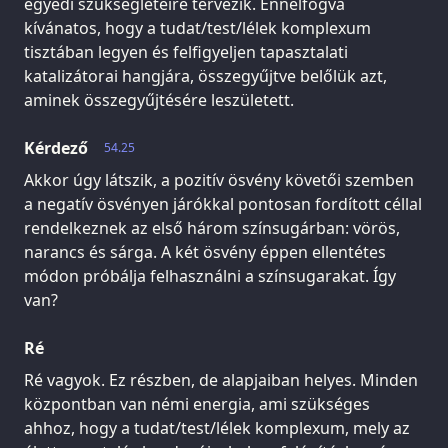
egyedi szükségleteire tervezik. Ennélfogva
kívánatos, hogy a tudat/test/lélek komplexum
tisztában legyen és felfigyeljen tapasztalati
katalizátorai hangjára, összegyűjtve belőlük azt,
aminek összegyűjtésére leszületett.
Kérdező
54.25
Akkor úgy látszik, a pozitív ösvény követői szemben
a negatív ösvényen járókkal pontosan fordított céllal
rendelkeznek az első három színsugárban: vörös,
narancs és sárga. A két ösvény éppen ellentétes
módon próbálja felhasználni a színsugarakat. Így
van?
Ré
Ré vagyok. Ez részben, de alapjaiban helyes. Minden
központban van némi energia, ami szükséges
ahhoz, hogy a tudat/test/lélek komplexum, mely az