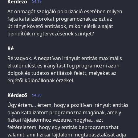
Kérdező
54.19
Az önmagát szolgáló polarizáció esetében milyen
fajta katalizátorokat programoznak az ezt az
útirányt követő entitások, mikor elérik a saját
beindítóik megtervezésének szintjét?
Ré
Ré vagyok. A negatívan irányult entitás maximális
elkülönülést és irányítást fog programozni azon
dolgok és tudatos entitások felett, melyeket az
énjétől különállónak érzékel.
Kérdező
54.20
Úgy értem… értem, hogy a pozitívan irányult entitás
olyan katalizátort programozna magának, amely
fizikai fájdalomhoz vezetne, hogyha… azt
feltételezem, hogy egy entitás beprogramozhat
valamit, ami fizikai fájdalom megtapasztalását adja