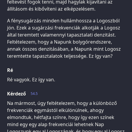
feltevést fogok tenni, majd hagylak kijavítani az
állításom és kibővíteni az elképzelésem.
A fénysugárzás minden hullámhossza a Logoszból
jön. Ezek a sugárzási frekvenciák alkotják a Logosz
által teremtett valamennyi tapasztalati denzitást.
Feltételezem, hogy a Napunk bolygórendszere,
annak összes denzitásában, a Napunk mint Logosz
teremtette tapasztalatok teljessége. Ez így van?
Ré
Ré vagyok. Ez így van.
Kérdező
54.5
Na mármost, úgy feltételezem, hogy a különböző
frekvenciák egymástól elkülönülnek, ahogy
elmondtuk, hétfajta színre, hogy így ezen színek
mind egy egy alap frekvenciái lehetnek Nap
Logoszunk egy al Logoszának, és hogy egy al Logosz