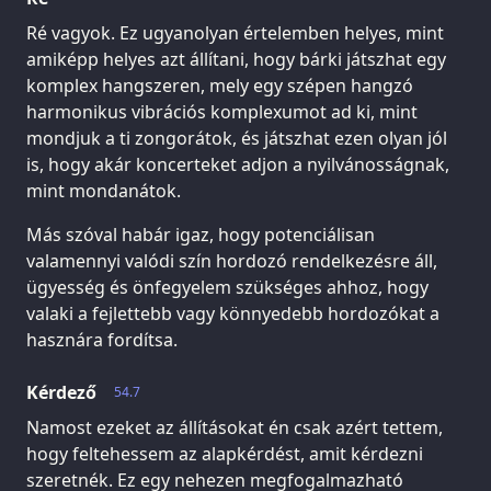
Ré vagyok. Ez ugyanolyan értelemben helyes, mint
amiképp helyes azt állítani, hogy bárki játszhat egy
komplex hangszeren, mely egy szépen hangzó
harmonikus vibrációs komplexumot ad ki, mint
mondjuk a ti zongorátok, és játszhat ezen olyan jól
is, hogy akár koncerteket adjon a nyilvánosságnak,
mint mondanátok.
Más szóval habár igaz, hogy potenciálisan
valamennyi valódi szín hordozó rendelkezésre áll,
ügyesség és önfegyelem szükséges ahhoz, hogy
valaki a fejlettebb vagy könnyedebb hordozókat a
hasznára fordítsa.
Kérdező
54.7
Namost ezeket az állításokat én csak azért tettem,
hogy feltehessem az alapkérdést, amit kérdezni
szeretnék. Ez egy nehezen megfogalmazható