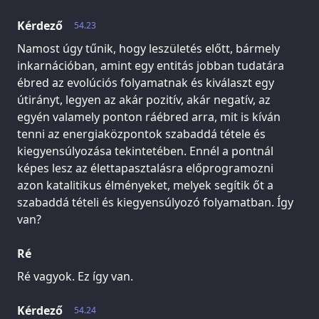
Kérdező
54.23
Namost úgy tűnik, hogy leszületés előtt, bármely
inkarnációban, amint egy entitás jobban tudatára
ébred az evolúciós folyamatnak és kiválaszt egy
útirányt, legyen az akár pozitív, akár negatív, az
egyén valamely ponton ráébred arra, mit is kíván
tenni az energiaközpontok szabaddá tétele és
kiegyensúlyozása tekintetében. Ennél a pontnál
képes lesz az élettapasztalásra előprogramozni
azon katalitikus élményeket, melyek segítik őt a
szabaddá tételi és kiegyensúlyozó folyamatban. Így
van?
Ré
Ré vagyok. Ez így van.
Kérdező
54.24