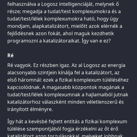
felhasználva a Logosz intelligenciáját, melynek ő
része; megadja a tudat/test komplexumokra és a
tudat/test/lélek komplexumokra ható, hogy úgy
mondjam, alapkatalizátort, mielőtt azok elérnék a
fejlődésnek azon fokát, ahol maguk kezdhetik
programozni a katalizátoraikat. Így van e ez?
Ré
Ré vagyok. Ez részben igaz. Az al Logosz az energia
alacsonyabb szintjein kínálja fel a katalizátort, az
első háromnál: ezek a fizikai komplexum túléléséhez
kapcsolódnak. A magasabb központok magának a
tudat/test/lélek komplexumnak a hajlamaiból jutnak
katalizátorhoz válaszként minden véletlenszerű és
irányított élményre.
Így hát a kevésbé fejtett entitás a fizikai komplexum
túlélése szempontjából fogja érzékelni az őt érő
katalizátort azon torzulásokkal, melyeket jobbnak