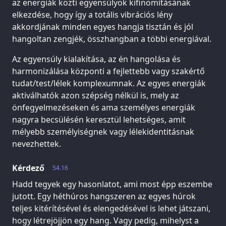
az energiák közti egyensúlyok kifinomításának
elkezdése, hogy így a totális vibrációs lény
akkordjának minden egyes hangja tisztán és jól
hangoltan zengjék, összhangban a többi energiával.
Az egyensúly kialakítása, az én hangolása és
harmonizálása központi a fejlettebb vagy szakértő
tudat/test/lélek komplexumnak. Az egyes energiák
aktiválhatók azon szépség nélkül is, mely az
önfegyelmezéseken és ama személyes energiák
nagyra becsülésén keresztül lehetséges, amit
mélyebb személyiségnek vagy lélekidentitásnak
nevezhettek.
Kérdező
54.16
Hadd tegyek egy hasonlatot, ami most épp eszembe
jutott. Egy héthúros hangszeren az egyes húrok
teljes kitérítésével és elengedésével is lehet játszani,
hogy létrejöjjön egy hang. Vagy pedig, mihelyst a