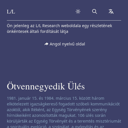
L/L
Search
collapse
Skip to content
Ön jelenleg az L/L Research weboldala egy részletének
önkéntesek általi fordítását látja
Angol nyelvű oldal
Ötvennegyedik Ülés
Csatornázási nyilatkozat:
1981. január 15. és 1984. március 15. között három
elkötelezett igazságkereső fogadott szóbeli kommunikációt
azoktól, akik Réként, az Egység Törvényének szerény
hírnökeiként azonosították magukat. 106 ülés során
körüljárták az Egység Törvényét és a teremtés misztériumát
a spirituális evolúció, a szolgálat, a gyógyítás és az