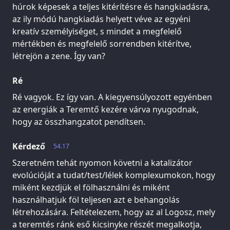
húrok képesek a teljes kitérítésre és hangkiadásra,
az ily módú hangkiadás helyett véve az egyéni
kreatív személyiséget, s mindet a megfelelő
mértékben és megfelelő sorrendben kitérítve,
létrejön a zene. Így van?
Ré
Ré vagyok. Ez így van. A kiegyensúlyozott egyénben
az energiák a Teremtő kezére várva nyugodnak,
hogy az összhangzatot pendítsen.
Kérdező
54.17
Szeretném tehát nyomon követni a katalizátor
evolúcióját a tudat/test/lélek komplexumokon, hogy
miként kezdjük el fölhasználni és miként
használhatjuk föl teljesen azt e behangolás
létrehozására. Feltételezem, hogy az al Logosz, mely
a teremtés ránk eső kicsinyke részét megalkotja,