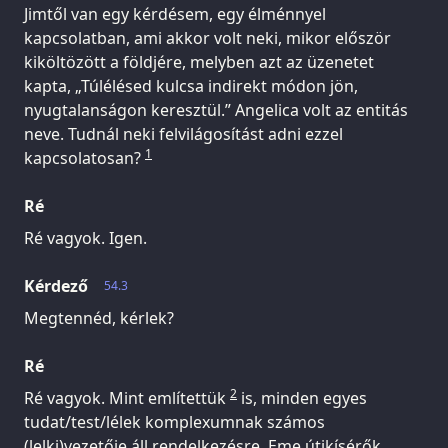
Jimtől van egy kérdésem, egy élménnyel
kapcsolatban, ami akkor volt neki, mikor először
kiköltözött a földjére, melyben azt az üzenetet
kapta, „Túlélésed kulcsa indirekt módon jön,
nyugtalanságon keresztül.” Angelica volt az entitás
neve. Tudnál neki felvilágosítást adni ezzel
1
kapcsolatosan?
Ré
Ré vagyok. Igen.
Kérdező
54.3
Megtennéd, kérlek?
Ré
2
Ré vagyok. Mint említettük
is, minden egyes
tudat/test/lélek komplexumnak számos
(lelki)vezetője áll rendelkezésre. Eme útikísérők