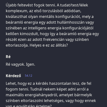
Újabb feltevést fogok tenni. A tudat/test/lélek
komplexum, az első torzulásból adódóan,
kiválaszthat olyan mentális konfigurációt, mely a
beáramló energia egy adott hullámhosszán vagy
színében az intelligens energia konfigurációjától
kellően kimozdult, hogy így a beáramló energia egy
részét ezen az adott frekvencián vagy színben
eltorlaszolja. Helyes e ez az állítás?
Ré
Ré vagyok. Igen.
Kérdező
54.12
Lehet, hogy ez a kérdés haszontalan lesz, de fel
fogom tenni. Tudnál nekem képet adni arról a
maximális energiahányadról, amelyet bármelyik
színben eltorlaszolni lehetséges, vagy hogy ennek
van e egyáltalán értelme?