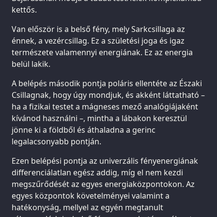
kettős.
Van először is a belső fény, mely Sarkcsillaga az
énnek, a vezércsillag. Ez a születési joga és igaz
természete valamennyi energiának. Ez az energia
belül lakik.
A belépés második pontja poláris ellentéte az Északi
Csillagnak, hogy úgy mondjuk, és akként láttatható –
ha a fizikai testet a mágneses mező analógiájaként
kívánod használni –, mintha a lábakon keresztül
jönne ki a földből és áthaladna a gerinc
legalacsonyabb pontján.
Ezen belépési pontja az univerzális fényenergiának
differenciálatlan egész addig, míg el nem kezdi
megszűrődését az egyes energiaközpontokon. Az
egyes központok követelményei valamint a
hatékonyság, mellyel az egyén megtanult