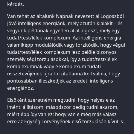
kérdés.
Van tehát az általunk Napnak nevezett al Logoszból
jövő intelligens energiánk, mely azután kialakít – és
vegyünk példának egyetlen al al logoszt, mely egy
tudat/test/lélek komplexum. Az intelligens energia
valamiképp modulálódik vagy torzítódik, hogy végül
tudat/test/lélek komplexum lesz belőle bizonyos
személyiségi torzulásokkal, így a tudat/test/lélek
komplexumnak vagy e komplexum tudati
összetevőjének újra torzítatlanná kell válnia, hogy
pontosabban illeszkedjék az eredeti intelligens
energiához.
Elsőként szeretném megtudni, hogy helyes e az
iménti állításom, másodszor pedig tudni akarom,
miért épp így van ez; hogy van e még más válasz
erre az Egység Törvényének első torzulásán kívül is.