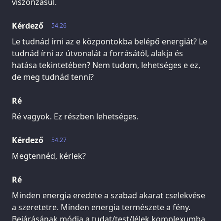
viszonzásul.
Kérdező
54.26
Le tudnád írni az e központokba belépő energiát? Le
tudnád írni az útvonalát a forrásától, alakja és
hatása tekintetében? Nem tudom, lehetséges e ez,
de meg tudnád tenni?
Ré
Ré vagyok. Ez részben lehetséges.
Kérdező
54.27
Megtennéd, kérlek?
Ré
Minden energia eredete a szabad akarat cselekvése
a szeretetre. Minden energia természete a fény.
Bejárásának módja a tudat/test/lélek komplexumba