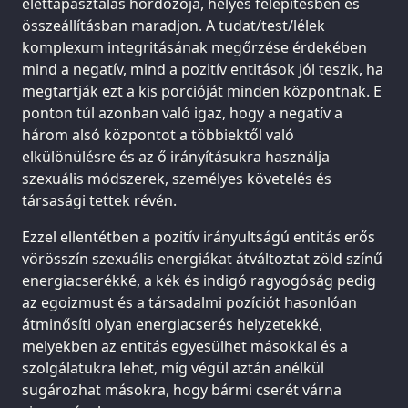
élettapasztalás hordozója, helyes felépítésben és
összeállításban maradjon. A tudat/test/lélek
komplexum integritásának megőrzése érdekében
mind a negatív, mind a pozitív entitások jól teszik, ha
megtartják ezt a kis porcióját minden központnak. E
ponton túl azonban való igaz, hogy a negatív a
három alsó központot a többiektől való
elkülönülésre és az ő irányításukra használja
szexuális módszerek, személyes követelés és
társasági tettek révén.
Ezzel ellentétben a pozitív irányultságú entitás erős
vörösszín szexuális energiákat átváltoztat zöld színű
energiacserékké, a kék és indigó ragyogóság pedig
az egoizmust és a társadalmi pozíciót hasonlóan
átminősíti olyan energiacserés helyzetekké,
melyekben az entitás egyesülhet másokkal és a
szolgálatukra lehet, míg végül aztán anélkül
sugározhat másokra, hogy bármi cserét várna