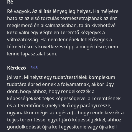
Ré
Ré vagyok. Az állítás lényegileg helyes. Ha mélyére
hatolsz az első torzulás természetrajzának az ént
megismerő én alkalmazásában, talán kivehetővé
kezd válni egy Végtelen Teremtő kézjegye: a
változatosság. Ha nem lennének lehetőségek a
félreértésre s következésképp a megértésre, nem
lenne tapasztalat sem.
Kérdező
54.8
Jól van. Mihelyst egy tudat/test/lélek komplexum
tudatára ébred ennek a folyamatnak, akkor úgy
dönt, hogy ahhoz, hogy rendelkezzék a
képességekkel: teljes képességeivel a Teremtésnek
és a Teremtőnek (melynek ő egy parányi része,
ugyanakkor mégis az egésze) – hogy rendelkezzék a
teljes teremtéssel együttjáró képességekkel, ahhoz
gondolkodását újra kell egyesítenie vagy újra kell