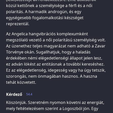
közül kettőnek a személyisége a férfi és a női
polaritás. A harmadik androgün, és egy
egységesebb fogalomalkotási készséget
reprezentál.
Az Angelica hangvibrációs komplexumként
megszólaló vezető a női polaritású személyiség volt.
Az üzenethez teljes magyarázat nem adható a Zavar
Törvénye okán. Sugallhatjuk, hogy a haladás
érdekében némi elégedetlenségi állapot jelen lesz,
ez adván lökést az entitásnak a további kereséshez.
Ez az elégedetlenség, idegesség vagy ha úgy tetszik,
szorongás, nem önmagában hasznos. A haszna
tehát közvetett.
Kérdező
54.4
Köszönjük. Szeretném nyomon követni az energiát,
mely feltételezésem szerint a Logoszból jön. Egy