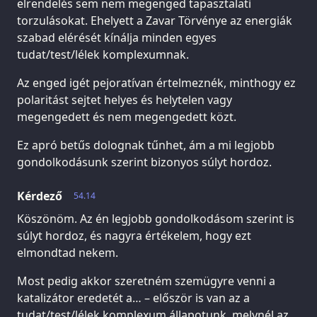
elrendelés sem nem megenged tapasztalati
torzulásokat. Ehelyett a Zavar Törvénye az energiák
szabad elérését kínálja minden egyes
tudat/test/lélek komplexumnak.
Az enged igét pejoratívan értelmeznék, minthogy ez
polaritást sejtet helyes és helytelen vagy
megengedett és nem megengedett közt.
Ez apró betűs dolognak tűnhet, ám a mi legjobb
gondolkodásunk szerint bizonyos súlyt hordoz.
Kérdező
54.14
Köszönöm. Az én legjobb gondolkodásom szerint is
súlyt hordoz, és nagyra értékelem, hogy ezt
elmondtad nekem.
Most pedig akkor szeretném szemügyre venni a
katalizátor eredetét a… – először is van az a
tudat/test/lélek komplexum állapotunk, melynél az