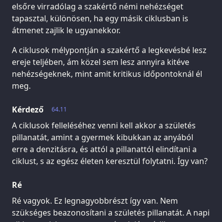
elsőre virradólag a szakértő némi nehézséget
tapasztal, különösen, ha egy másik ciklusban is
átmenet zajlik le ugyanekkor.
A ciklusok mélypontján a szakértő a legkevésbé lesz
ereje teljében, ám közel sem lesz annyira kitéve
nehézségeknek, mint amit kritikus időpontoknál él
meg.
Kérdező
64.11
A ciklusok felleléséhez venni kell akkor a születés
pillanatát, amint a gyermek kibukkan az anyából
erre a denzitásra, és attól a pillanattól elindítani a
ciklust, s az egész életen keresztül folytatni. Így van?
Ré
Ré vagyok. Ez legnagyobbrészt így van. Nem
szükséges beazonosítani a születés pillanatát. A napi