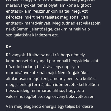
maradványokat, tehát olyat, amikor a Bigfoot
entitások a mi felszínünkön haltak meg. Azt
kérdezte, miért nem találták meg soha ilyen
entitások maradványait. Meg tudnád ezt válaszolni
neki? Semmi jelentősége, csak mint neki való
szolgálatként kérdezem ezt.
Ré
Ré vagyok. Utalhatsz neki rá, hogy némely,
kontinensetek nyugati partvonali hegyvidéke alatt
húzódó barlang feltárása egy nap ilyen
maradványokat kínál majd. Nem fogják őket
általánosan megérteni, amennyiben ez a kultúra
még jelenlegi formájában időmércétekkel kellően
hosszú ideig fennmarad ahhoz, hogy ez a
valószínűség/lehetőségi örvény bekövetkezzen.
Van még elegendő energia egy teljes kérdésre