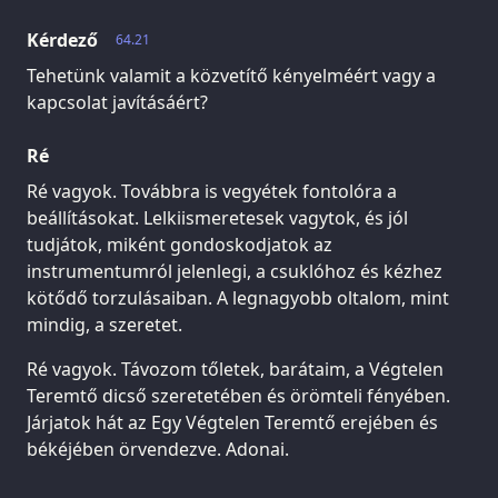
Kérdező
64.21
Tehetünk valamit a közvetítő kényelméért vagy a
kapcsolat javításáért?
Ré
Ré vagyok. Továbbra is vegyétek fontolóra a
beállításokat. Lelkiismeretesek vagytok, és jól
tudjátok, miként gondoskodjatok az
instrumentumról jelenlegi, a csuklóhoz és kézhez
kötődő torzulásaiban. A legnagyobb oltalom, mint
mindig, a szeretet.
Ré vagyok. Távozom tőletek, barátaim, a Végtelen
Teremtő dicső szeretetében és örömteli fényében.
Járjatok hát az Egy Végtelen Teremtő erejében és
békéjében örvendezve. Adonai.