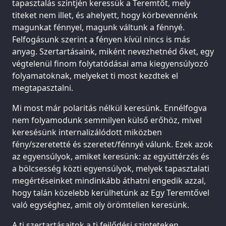
tapasztalás szintjén keressük a Teremtőt, mely
titeket nem illet, és ahelyett, hogy körbevennénk
magunkat fénnyel, magunk váltunk a fénnyé.
Felfogásunk szerint a fényen kívül nincs is más
anyag. Szertartásaink, miként nevezhetnéd őket, egy
végtelenül finom folytatódásai ama kiegyensúlyozó
folyamatoknak, melyeket ti most kezdtek el
megtapasztalni.
Mi most már polaritás nélkül keresünk. Ennélfogva
nem folyamodunk semmilyen külső erőhöz, mivel
keresésünk internalizálódott miközben
fény/szeretetté és szeretet/fénnyé válunk. Ezek azok
az egyensúlyok, amiket keresünk: az együttérzés és
a bölcsesség közti egyensúlyok, melyek tapasztalati
megértéseinket mindinkább áthatni engedik azzal,
hogy talán közelebb kerülhetünk az Egy Teremtővel
való egységhez, amit oly örömtelien keresünk.
A ti szertartásaitok a ti fejlődési szinteteken