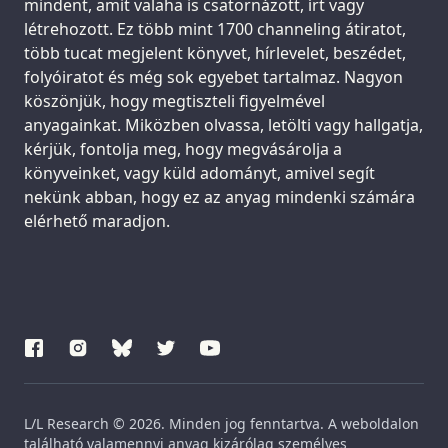
mindent, amit valaha is csatornázott, írt vagy
létrehozott. Ez több mint 1700 channeling átiratot,
több tucat megjelent könyvet, hírlevelet, beszédet,
folyóiratot és még sok egyebet tartalmaz. Nagyon
köszönjük, hogy megtiszteli figyelmével
anyagainkat. Miközben olvassa, letölti vagy hallgatja,
kérjük, fontolja meg, hogy megvásárolja a
könyveinket, vagy küld adományt, amivel segít
nekünk abban, hogy ez az anyag mindenki számára
elérhető maradjon.
L/L Research © 2026. Minden jog fenntartva. A weboldalon
található valamennyi anyag kizárólag személyes