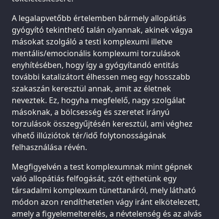
A legalapvetőbb értelemben bármely allopátiás
gyógyító tekinthető talán olyannak, akinek vágya
másokat szolgáló a testi komplexumi illetve
mentális/emocionális komplexumi torzulások
enyhítésében, hogy így a gyógyítandó entitás
további katalizátort élhessen meg egy hosszabb
szakaszán keresztül annak, amit az életnek
neveztek. Ez, hogyha megfelelő, nagy szolgálat
másoknak, a bölcsesség és szeretet irányú
torzulások összegyűjtésén keresztül, ami véghez
vihető illúziótok tér/idő folytonosságának
felhasználása révén.
Megfigyelvén a test komplexumnak mint gépnek
való allopátiás felfogását, szót ejthetünk egy
társadalmi komplexum tünettanáról, mely látható
módon azon rendíthetetlen vágy iránt elkötelezett,
amely a figyelemelterelés, a névtelenség és az alvás