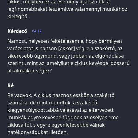
ciklus, melyben ez az esemény lejátszódik, a
legfinomabbakat leszámítva valamennyi munkához
kielégítő.
Kérdező
64.12
Namost, helyesen feltételezem e, hogy bármilyen
varázslatot is hajtson [ekkor] végre a szakértő, az
sikeresebb úgymond, vagy jobban az elgondolása
szerinti, mint az, amelyiket e ciklus kevésbé időszerű
alkalmaikor végez?
Ré
Ré vagyok. A ciklus hasznos eszköz a szakértő
számára, de mint mondtuk, a szakértő
kiegyensúlyozottabbá válásával az eltervezett
munkák egyre kevésbé függnek az esélyek eme
ciklusaitól, s egyre egyenletesebbé válnak
hatékonyságukat illetően.