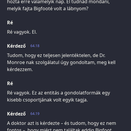
hozta erre valamelyik nap. El tudnád mondani,
melyik fajta Bigfooté volt a lábnyom?
Ré
Ré vagyok. El.
Kérdező
64.18
Tudom, hogy ez teljesen jelentéktelen, de Dr.
Monroe nak szolgálatul úgy gondoltam, meg kell
kérdezzem.
Ré
Ré vagyok. Ez az entitás a gondolatformák egy
kisebb csoportjának volt egyik tagja.
Kérdező
64.19
A doktor azt is kérdezte – és tudom, hogy ez nem
fontos –, hogy miért nem találtak eddig Bigfoot