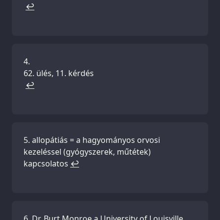
↩
ülés, 11. kérdés
↩
allopátiás = a hagyományos orvosi
kezeléssel (gyógyszerek, műtétek)
kapcsolatos
↩
Dr. Burt Monroe a University of Louisville