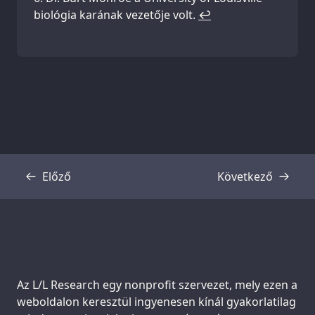
biológia karának vezetője volt.
↩
Előző
Következő
Átirat
Átirat
Support us:
Az L/L Research egy nonprofit szervezet, mely ezen a
weboldalon keresztül ingyenesen kínál gyakorlatilag