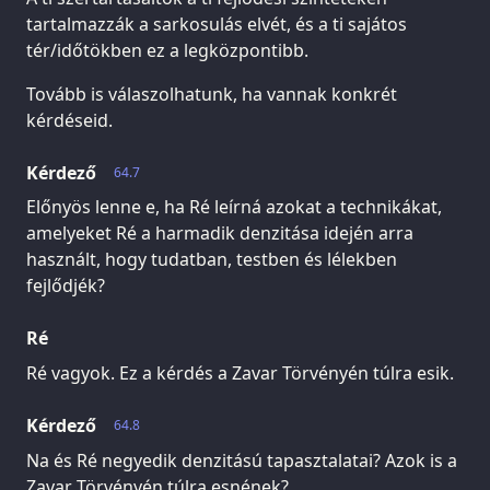
tartalmazzák a sarkosulás elvét, és a ti sajátos
tér/időtökben ez a legközpontibb.
Tovább is válaszolhatunk, ha vannak konkrét
kérdéseid.
Kérdező
64.7
Előnyös lenne e, ha Ré leírná azokat a technikákat,
amelyeket Ré a harmadik denzitása idején arra
használt, hogy tudatban, testben és lélekben
fejlődjék?
Ré
Ré vagyok. Ez a kérdés a Zavar Törvényén túlra esik.
Kérdező
64.8
Na és Ré negyedik denzitású tapasztalatai? Azok is a
Zavar Törvényén túlra esnének?