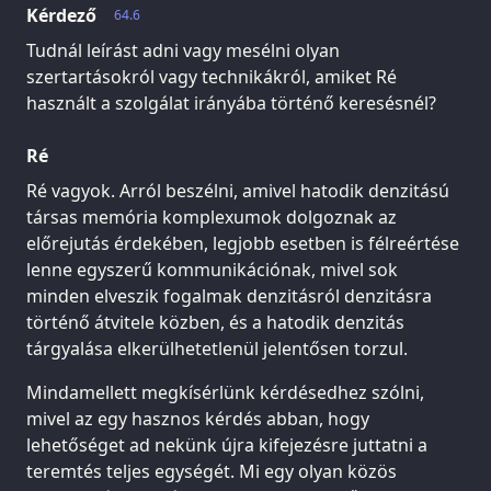
Kérdező
64.6
Tudnál leírást adni vagy mesélni olyan
szertartásokról vagy technikákról, amiket Ré
használt a szolgálat irányába történő keresésnél?
Ré
Ré vagyok. Arról beszélni, amivel hatodik denzitású
társas memória komplexumok dolgoznak az
előrejutás érdekében, legjobb esetben is félreértése
lenne egyszerű kommunikációnak, mivel sok
minden elveszik fogalmak denzitásról denzitásra
történő átvitele közben, és a hatodik denzitás
tárgyalása elkerülhetetlenül jelentősen torzul.
Mindamellett megkísérlünk kérdésedhez szólni,
mivel az egy hasznos kérdés abban, hogy
lehetőséget ad nekünk újra kifejezésre juttatni a
teremtés teljes egységét. Mi egy olyan közös