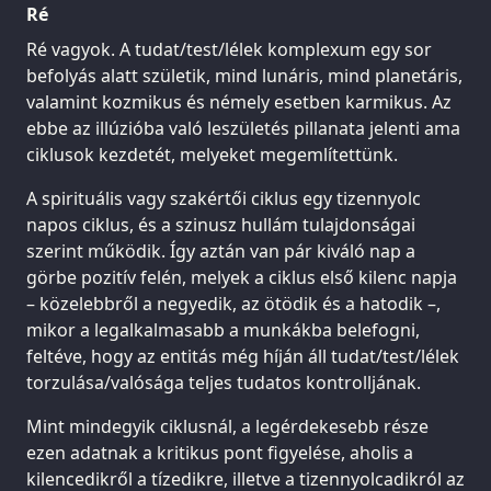
Ré
Ré vagyok. A tudat/test/lélek komplexum egy sor
befolyás alatt születik, mind lunáris, mind planetáris,
valamint kozmikus és némely esetben karmikus. Az
ebbe az illúzióba való leszületés pillanata jelenti ama
ciklusok kezdetét, melyeket megemlítettünk.
A spirituális vagy szakértői ciklus egy tizennyolc
napos ciklus, és a szinusz hullám tulajdonságai
szerint működik. Így aztán van pár kiváló nap a
görbe pozitív felén, melyek a ciklus első kilenc napja
– közelebbről a negyedik, az ötödik és a hatodik –,
mikor a legalkalmasabb a munkákba belefogni,
feltéve, hogy az entitás még híján áll tudat/test/lélek
torzulása/valósága teljes tudatos kontrolljának.
Mint mindegyik ciklusnál, a legérdekesebb része
ezen adatnak a kritikus pont figyelése, aholis a
kilencedikről a tízedikre, illetve a tizennyolcadikról az