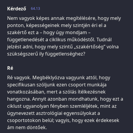
Kérdező
64.13
Nem vagyok képes annak megítélésére, hogy mely
ponton, képességeinek mely szintjén éri el a
szakértő ezt a – hogy úgy mondjam –
függetlenedését a ciklikus működéstől. Tudnál
jelzést adni, hogy mely szintű „szakértőség” volna
szükségszerű ily függetlenséghez?
Ré
Ré vagyok. Megbéklyózva vagyunk attól, hogy
specifikusan szóljunk ezen csoport munkája
vonatkozásában, mert a szólás ítélkezésnek
hangozna. Annyit azonban mondhatunk, hogy ezt a
ciklust ugyanolyan fényben szemléljétek, mint az
úgynevezett asztrológiai egyensúlyokat a
csoportotokon belül; vagyis, hogy ezek érdekesek
ám nem döntőek.