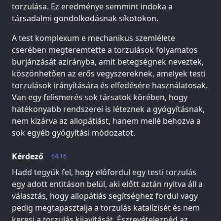
torzulása. Ez eredménye semmint indoka a
társadalmi gondolkodásnak síkotokon.
A test komplexum e mechanikus szemlélete
cserében megteremtette a torzulások folyamatos
burjánzását azirányba, amit betegségnek neveztek,
köszönhetően az erős vegyszereknek, amelyek testi
torzulások irányítására és elfedésére használatosak.
Van egy felismerés sok társatok körében, hogy
hatékonyabb rendszerei is léteznek a gyógyításnak,
nem kizárva az allopátiást, hanem mellé behozva a
sok egyéb gyógyítási módozatot.
Kérdező
64.16
Hadd tegyük fel, hogy előfordul egy testi torzulás
egy adott entitáson belül, aki előtt aztán nyitva áll a
választás, hogy allopátiás segítséghez fordul vagy
pedig megtapasztalja a torzulás katalízisét és nem
keresi a torzulás kijavítását. Észrevételeznéd az