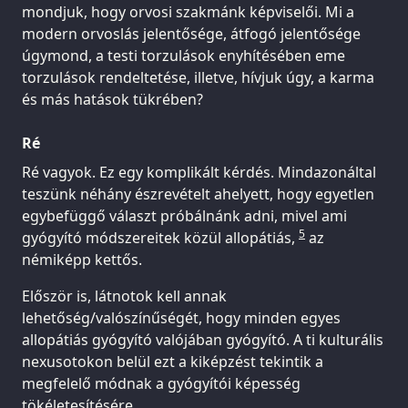
mondjuk, hogy orvosi szakmánk képviselői. Mi a
modern orvoslás jelentősége, átfogó jelentősége
úgymond, a testi torzulások enyhítésében eme
torzulások rendeltetése, illetve, hívjuk úgy, a karma
és más hatások tükrében?
Ré
Ré vagyok. Ez egy komplikált kérdés. Mindazonáltal
teszünk néhány észrevételt ahelyett, hogy egyetlen
egybefüggő választ próbálnánk adni, mivel ami
5
gyógyító módszereitek közül allopátiás,
az
némiképp kettős.
Először is, látnotok kell annak
lehetőség/valószínűségét, hogy minden egyes
allopátiás gyógyító valójában gyógyító. A ti kulturális
nexusotokon belül ezt a kiképzést tekintik a
megfelelő módnak a gyógyítói képesség
tökéletesítésére.