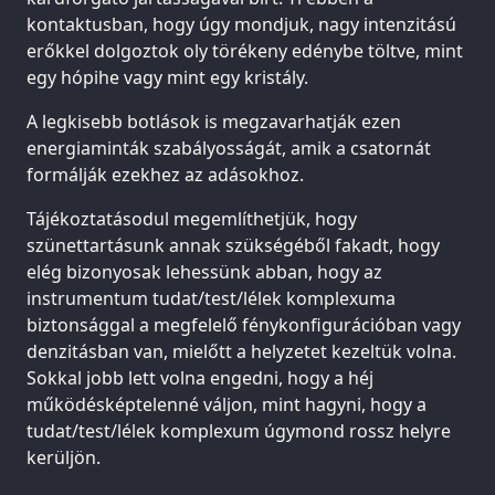
kontaktusban, hogy úgy mondjuk, nagy intenzitású
erőkkel dolgoztok oly törékeny edénybe töltve, mint
egy hópihe vagy mint egy kristály.
A legkisebb botlások is megzavarhatják ezen
energiaminták szabályosságát, amik a csatornát
formálják ezekhez az adásokhoz.
Tájékoztatásodul megemlíthetjük, hogy
szünettartásunk annak szükségéből fakadt, hogy
elég bizonyosak lehessünk abban, hogy az
instrumentum tudat/test/lélek komplexuma
biztonsággal a megfelelő fénykonfigurációban vagy
denzitásban van, mielőtt a helyzetet kezeltük volna.
Sokkal jobb lett volna engedni, hogy a héj
működésképtelenné váljon, mint hagyni, hogy a
tudat/test/lélek komplexum úgymond rossz helyre
kerüljön.