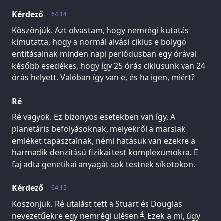
Kérdező
64.14
Köszönjük. Azt olvastam, hogy nemrégi kutatás
kimutatta, hogy a normál alvási ciklus e bolygó
entitásainak minden napi periódusban egy órával
később esedékes, hogy így 25 órás ciklusunk van 24
órás helyett. Valóban így van e, és ha igen, miért?
Ré
Ré vagyok. Ez bizonyos esetekben van így. A
planetáris befolyásoknak, melyekről a marsiak
emléket tapasztalnak, némi hatásuk van ezekre a
harmadik denzitású fizikai test komplexumokra. E
faj adta genetikai anyagát sok testnek síkotokon.
Kérdező
64.15
Köszönjük. Ré utalást tett a Stuart és Douglas
4
nevezetűekre egy nemrégi ülésen
. Ezek a mi, úgy