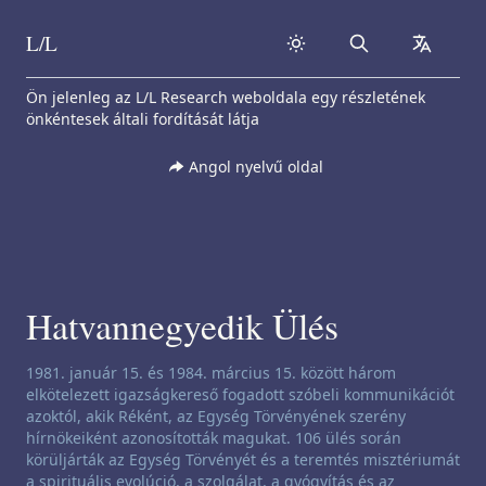
L/L
Search
collapse
Skip to content
Ön jelenleg az L/L Research weboldala egy részletének
önkéntesek általi fordítását látja
Angol nyelvű oldal
Hatvannegyedik Ülés
Csatornázási nyilatkozat:
1981. január 15. és 1984. március 15. között három
elkötelezett igazságkereső fogadott szóbeli kommunikációt
azoktól, akik Réként, az Egység Törvényének szerény
hírnökeiként azonosították magukat. 106 ülés során
körüljárták az Egység Törvényét és a teremtés misztériumát
a spirituális evolúció, a szolgálat, a gyógyítás és az