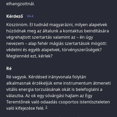
elhangzottnál.
Kérdező
64.4
Köszönöm. El tudnád magyarázni, milyen alapelvek
húzódnak meg az általunk a kontaktus beindítására
végrehajtott szertartás valamint az – én úgy
nevezem – alap fehér mágiás szertartások mögött:
védelmi és egyéb alapelvek, törvényszerűségek?
Megtennéd ezt, kérlek?
Ré
Ré vagyok. Kérdésed irányvonala folytán
alkalmasnak érzékeljük eme instrumentum átmeneti
vitális energia torzulásának okát is belefoglalni a
válaszba. Az ok egy sóvárgási hajlam az Egy
Teremtőnek való odaadás csoportos istentiszteleten
2
való kifejezése felé.