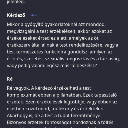
jelenleg.
Kérdező
64.20
Mikor a gyógyító gyakorlatoknál azt mondod,
megvizsgálni a test érzékeléseit, akkor azokat az
érzékeléseket érted ez alatt, amelyek az öt
érzékszerv által állnak a test rendelkezésére, vagy a
test természetes funkcióira gondolsz, amilyen az
érintés, szeretés, szexuális megosztás és a társaság,
vagy pedig valami egész másról beszélsz?
Ré
Ré vagyok. A kérdező érzékelheti a test
komplexumát ebben a pillanatban. Ezek tapasztaló
érzetek. Ezen érzékelések legtöbbje, vagy ebben az
esetben közel mind, múlékony és érdektelen.
Akárhogy is, de a test a tudat teremtménye.
Bizonyos érzetek fontosságot hordoznak a töltés