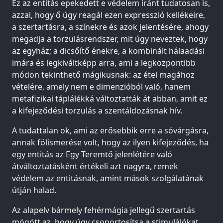
Ez az entitás epekedett e védelem iránt tudatosan is,
azzal, hogy ő úgy reagál ezen expresszió kellékeire,
a szertartásra, a színekre és azok jelentésére, ahogy
megadja a torzulásrendszer, mit úgy neveztek, hogy
az egyház; a dicsőítő énekre, a kombinált hálaadási
imára és legkiváltképp arra, ami a legközpontibb
módon tekinthető mágikusnak: az étel magához
vételére, amely nem e dimenzióból való, hanem
metafizikai táplálékká változtatták át abban, amit ez
a kifejeződési torzulás a szentáldozásnak hív.
A tudattalan ok, ami az erősebbik erre a sóvárgásra,
annak fölismerése volt, hogy az ilyen kifejeződés, ha
egy entitás az Egy Teremtő jelenlétére való
átváltoztatásként értékeli azt nagyra, remek
védelem az entitásnak, amint mások szolgálatának
útján halad.
Az alapelv bármely fehérmágia jellegű szertartás
mögött az, hogy úgy csoportosítsa a stimulálókat,