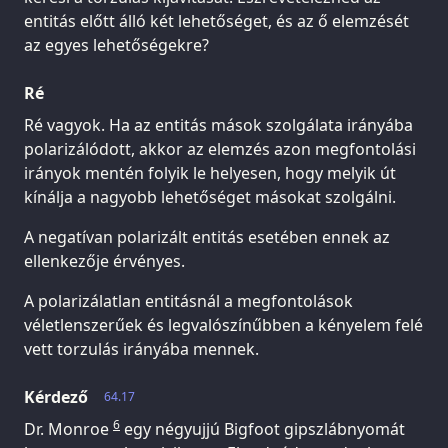
entitás előtt álló két lehetőséget, és az ő elemzését
az egyes lehetőségekre?
Ré
Ré vagyok. Ha az entitás mások szolgálata irányába
polarizálódott, akkor az elemzés azon megfontolási
irányok mentén folyik le helyesen, hogy melyik út
kínálja a nagyobb lehetőséget másokat szolgálni.
A negatívan polarizált entitás esetében ennek az
ellenkezője érvényes.
A polarizálatlan entitásnál a megfontolások
véletlenszerűek és legvalószínűbben a kényelem felé
vett torzulás irányába mennek.
Kérdező
64.17
6
Dr. Monroe
egy négyujjú Bigfoot gipszlábnyomát