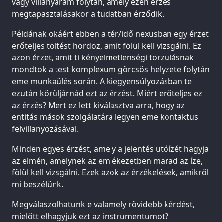
vagy villanyáram folytán, amely ezen érzés
megtapasztalásakor a tudatban érződik.
Példának okáért ebben a tér/idő nexusban egy érzet
erőteljes töltést hordoz, amit fölül kell vizsgálni. Ez
azon érzet, amit ti kényelmetlenségi torzulásnak
mondtok a test komplexum görcsös helyzete folytán
eme munkaülés során. A kiegyensúlyozásban te
ezután körüljárnád ezt az érzést. Miért erőteljes ez
az érzés? Mert ez lett kiválasztva arra, hogy az
entitás mások szolgálatára legyen eme kontaktus
felvillanyozásával.
Minden egyes érzést, amely a jelentés utóízét hagyja
az elmén, amelynek az emlékezetben marad az íze,
fölül kell vizsgálni. Ezek azok az érzékelések, amikről
mi beszélünk.
Megválaszolhatunk e valamely rövidebb kérdést,
mielőtt elhagyjuk ezt az instrumentumot?