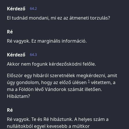
Kérdező
64.2
El tudnád mondani, mi ez az átmeneti torzulás?
Ré
Ré vagyok. Ez marginális információ.
Kérdező
64.3
Akkor nem fogunk kérdezősködni felőle.
Először egy hibáról szeretnélek megkérdezni, amit
1
úgy gondolom, hogy az előző ülésen
vétettem, a
ma a Földön lévő Vándorok számát illetően.
Hibáztam?
Ré
Ré vagyok. Te és Ré hibáztunk. A helyes szám a
nulláitokból egyel kevesebb a múltkor