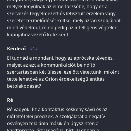
melyek lenyúlnak az elme törzsébe, hogy ez a
szervezés fegyelmezett és letisztult érzelem vagy
szeretet termelődését keltse, mely aztán szolgálhat
mind védelmül, mind pedig az intelligens végtelen
kapujához vezető kulcsként.
Kérdező
64.5
El tudnád e mondani, hogy az aprócska tévedés,
melyet az ezt a kommunikációt beindító
szertartásban két üléssel ezelőtt vétettünk, miként
tette lehetővé az Orion érdekeltségű entitás
betolakodását?
Ré
Ré vagyok. Ez a kontaktus keskeny sávú és az
előfeltételei precízek. A szolgálatát a negatív
ösvényen felajánló másik én úgyszintén a
kardforgató jártasságával bírt. Ti ebben a