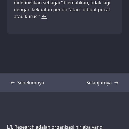
didefinisikan sebagai “dilemahkan; tidak lagi
dengan kekuatan penuh “atau” dibuat pucat
atau kurus.“
↩
Sebelumnya
Selanjutnya
Transkrip
Transkrip
Support us:
L/L Research adalah organisasi nirlaba yang