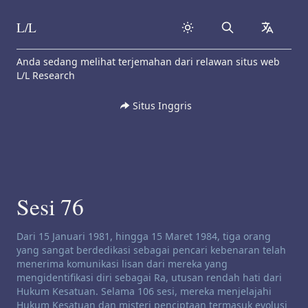
L/L
Search
collapse
Skip to content
Anda sedang melihat terjemahan dari relawan situs web
L/L Research
Situs Inggris
Sesi 76
Penafian saluran:
Dari 15 Januari 1981, hingga 15 Maret 1984, tiga orang
yang sangat berdedikasi sebagai pencari kebenaran telah
menerima komunikasi lisan dari mereka yang
mengidentifikasi diri sebagai Ra, utusan rendah hati dari
Hukum Kesatuan. Selama 106 sesi, mereka menjelajahi
Hukum Kesatuan dan misteri penciptaan termasuk evolusi