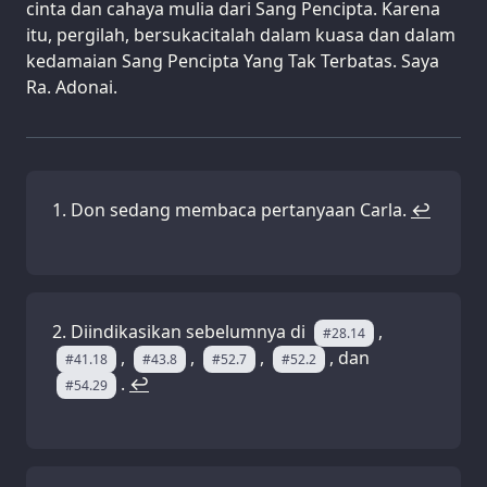
cinta dan cahaya mulia dari Sang Pencipta. Karena
itu, pergilah, bersukacitalah dalam kuasa dan dalam
kedamaian Sang Pencipta Yang Tak Terbatas. Saya
Ra. Adonai.
Don sedang membaca pertanyaan Carla.
↩
Diindikasikan sebelumnya di
,
#28.14
,
,
,
, dan
#41.18
#43.8
#52.7
#52.2
.
↩
#54.29