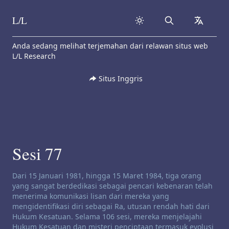
L/L
Search
collapse
Skip to content
Anda sedang melihat terjemahan dari relawan situs web
L/L Research
Situs Inggris
Sesi 77
Penafian saluran:
Dari 15 Januari 1981, hingga 15 Maret 1984, tiga orang
yang sangat berdedikasi sebagai pencari kebenaran telah
menerima komunikasi lisan dari mereka yang
mengidentifikasi diri sebagai Ra, utusan rendah hati dari
Hukum Kesatuan. Selama 106 sesi, mereka menjelajahi
Hukum Kesatuan dan misteri penciptaan termasuk evolusi