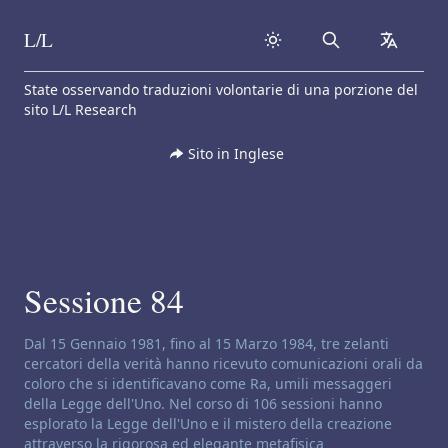
L/L
Search
collapse
Skip to content
State osservando traduzioni volontarie di una porzione del
sito L/L Research
Sito in Inglese
Sessione 84
Disclaimer di canalizzazione:
Dal 15 Gennaio 1981, fino al 15 Marzo 1984, tre zelanti
cercatori della verità hanno ricevuto comunicazioni orali da
coloro che si identificavano come Ra, umili messaggeri
della Legge dell'Uno. Nel corso di 106 sessioni hanno
esplorato la Legge dell'Uno e il mistero della creazione
attraverso la rigorosa ed elegante metafisica