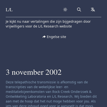
L/L
Search
collapse
Skip to content
Je kijkt nu naar vertalingen die zijn bijgedragen door
vrijwilligers voor de L/L Research website
Engelse site
3 november 2002
Disclaimer voor zenders:
Deze telepathische transmissie is afkomstig van de
transcripties van de wekelijkse leer- en
meditatiebijeenkomsten van Rock Creek Onderzoek &
Ontwikkeling Laboratoria en L/L Research. Wij bieden dit
aan met de hoop dat het nut moge hebben voor jou. Als
iets van deze inhoud goed voor je aanvoelt is dat mooi,