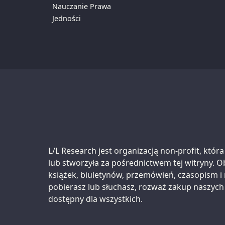
Nauczanie Prawa
Jedności
Support us:
L/L Research jest organizacją non-profit, któr
lub stworzyła za pośrednictwem tej witryny. O
książek, biuletynów, przemówień, czasopism i 
pobierasz lub słuchasz, rozważ zakup naszych
dostępny dla wszystkich.