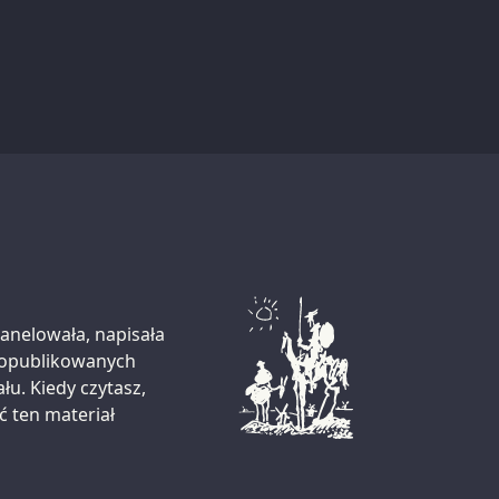
zanelowała, napisała
i opublikowanych
łu. Kiedy czytasz,
ć ten materiał