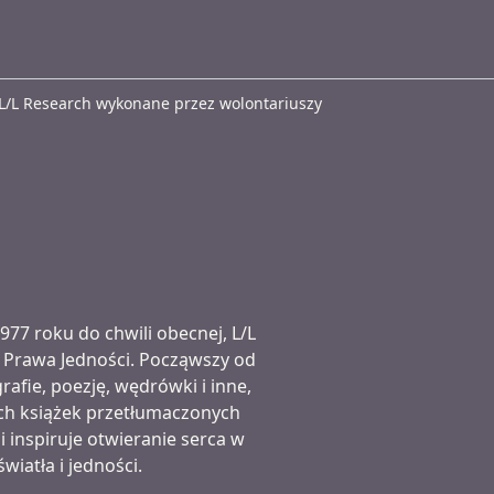
 L/L Research wykonane przez wolontariuszy
977 roku do chwili obecnej, L/L
w Prawa Jedności. Począwszy od
afie, poezję, wędrówki i inne,
ych książek przetłumaczonych
 i inspiruje otwieranie serca w
iatła i jedności.