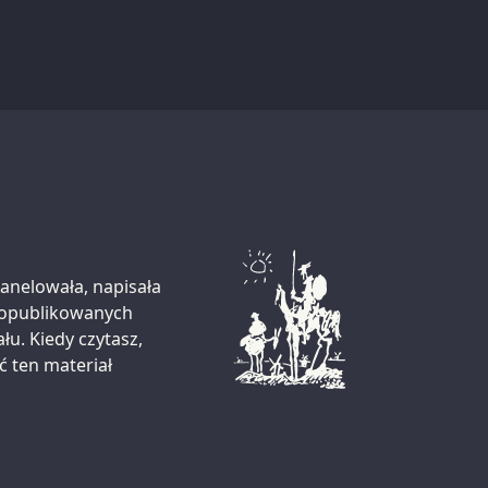
zanelowała, napisała
i opublikowanych
łu. Kiedy czytasz,
ć ten materiał