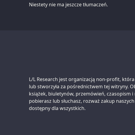
Niestety nie ma jeszcze tłumaczeń.
Support us:
L/L Research jest organizacją non-profit, któr
lub stworzyła za pośrednictwem tej witryny. O
książek, biuletynów, przemówień, czasopism i 
pobierasz lub słuchasz, rozważ zakup naszych
dostępny dla wszystkich.