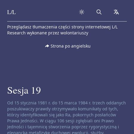
L/L
Search
collapse
Skip to content
Przeglądasz tłumaczenia części strony internetowej L/L
Research wykonane przez wolontariuszy
Strona po angielsku
Sesja 19
Zastrzeżenie dotyczące kanałów:
Od 15 stycznia 1981 r. do 15 marca 1984 r. trzech oddanych
poszukiwaczy prawdy otrzymywało komunikaty od tych,
którzy identyfikowali się jako Ra, pokornych posłańców
Prawa Jedności. W ciągu 106 sesji zgłębiali oni Prawo
Jedności i tajemnicę stworzenia poprzez rygorystyczną i
elegancką metafizykę duchowej ewolucji, służby,