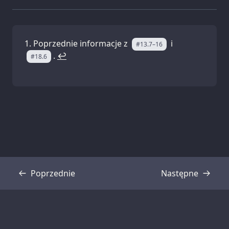
Poprzednie informacje z
i
#13.7–16
.
↩
#18.6
Poprzednie
Następne
Transkrypcja
Transkrypcja