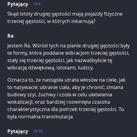
Pytający
19.9
Skąd istoty drugiej gęstości mają pojazdy fizyczne
trzeciej gęstości, w których inkarnują?
Ra
Jestem Ra. Wśród tych na planie drugiej gęstości były
te formy, które poddane wibracjom trzeciej gęstości,
stały się trzeciej gęstości, jak nazwalibyście tę
wibrację dźwiękową, istotami, ludzcy.
Oznacza to, że nastąpiła utrata włosów na ciele, jak
to nazywacie; ubranie ciała, aby je chronić; zmiana
budowy szyi, żuchwy i czoła w celu ułatwienia
wokalizacji; oraz bardziej rozwinięta czaszka
charakterystyczna dla potrzeb trzeciej gęstości. To
była normalna transmutacja.
Pytający
19.10