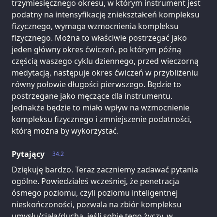
trzymiesięcznego okresu, w którym instrument jest
podatny na intensyfikację zniekształceń kompleksu
fizycznego, wymaga wzmocnienia kompleksu
fizycznego. Można to właściwie postrzegać jako
jeden główny okres ćwiczeń, po którym późną
częścią waszego cyklu dziennego, przed wieczorną
medytacją, następuje okres ćwiczeń w przybliżeniu
równy połowie długości pierwszego. Będzie to
postrzegane jako męczące dla instrumentu.
Jednakże będzie to miało wpływ na wzmocnienie
kompleksu fizycznego i zmniejszenie podatności,
którą można by wykorzystać.
Pytający
34.2
Dziękuję bardzo. Teraz zaczniemy zadawać pytania
ogólne. Powiedziałeś wcześniej, że penetracja
ósmego poziomu, czyli poziomu inteligentnej
nieskończoności, pozwala na zbiór kompleksu
umysłu/ciała/ducha, jeśli sobie tego życzy, w