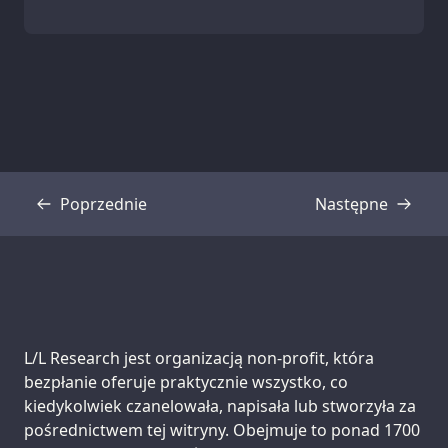
Poprzednie
Następne
Transkrypcja
Transkrypcja
Support us:
L/L Research jest organizacją non-profit, która
bezpłanie oferuje praktycznie wszystko, co
kiedykolwiek czanelowała, napisała lub stworzyła za
pośrednictwem tej witryny. Obejmuje to ponad 1700