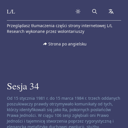
L/L
Search
collapse
Skip to content
Przeglądasz tłumaczenia części strony internetowej L/L
Research wykonane przez wolontariuszy
Strona po angielsku
Sesja 34
Zastrzeżenie dotyczące kanałów:
Od 15 stycznia 1981 r. do 15 marca 1984 r. trzech oddanych
poszukiwaczy prawdy otrzymywało komunikaty od tych,
którzy identyfikowali się jako Ra, pokornych posłańców
Prawa Jedności. W ciągu 106 sesji zgłębiali oni Prawo
Jedności i tajemnicę stworzenia poprzez rygorystyczną i
elegancką metafizykę duchowej ewolucji, służby,