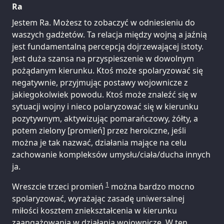
Ra
Jestem Ra. Możesz to zobaczyć w odniesieniu do
waszych gadżetów. Ta relacja między wojną a jaźnią
jest fundamentalną percepcją dojrzewającej istoty.
Jest duża szansa na przyspieszenie w dowolnym
pożądanym kierunku. Ktoś może spolaryzować się
negatywnie, przyjmując postawy wojownicze z
jakiegokolwiek powodu. Ktoś może znaleźć się w
sytuacji wojny i nieco polaryzować się w kierunku
pozytywnym, aktywizując pomarańczowy, żółty, a
potem zielony [promień] przez heroiczne, jeśli
można je tak nazwać, działania mające na celu
zachowanie kompleksów umysłu/ciała/ducha innych
ja.
1
Wreszcie trzeci promień
można bardzo mocno
spolaryzować, wyrażając zasadę uniwersalnej
miłości kosztem zniekształcenia w kierunku
zaangażowania w działania wojownicze. W ten