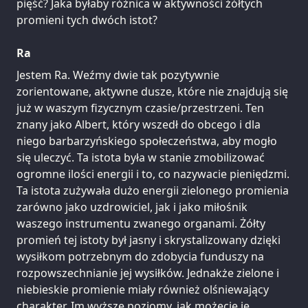
pięść? Jaka byłaby różnica w aktywności żółtych
promieni tych dwóch istot?
Ra
Jestem Ra. Weźmy dwie tak pozytywnie
zorientowane, aktywne dusze, które nie znajdują się
już w waszym fizycznym czasie/przestrzeni. Ten
znany jako Albert, który wszedł do obcego i dla
niego barbarzyńskiego społeczeństwa, aby mogło
się uleczyć. Ta istota była w stanie zmobilizować
ogromne ilości energii i to, co nazywacie pieniędzmi.
Ta istota zużywała dużo energii zielonego promienia
zarówno jako uzdrowiciel, jak i jako miłośnik
waszego instrumentu zwanego organami. Żółty
promień tej istoty był jasny i skrystalizowany dzięki
wysiłkom potrzebnym do zdobycia funduszy na
rozpowszechnianie jej wysiłków. Jednakże zielone i
niebieskie promienie miały również olśniewający
charakter. Im wyższe poziomy, jak możecie je