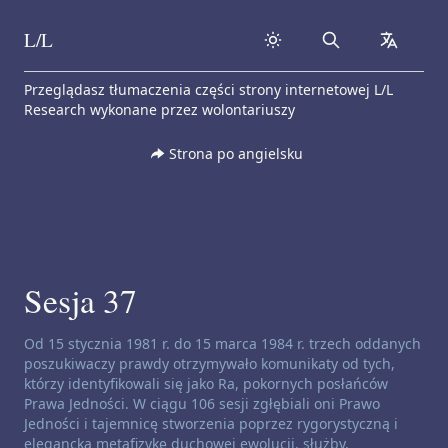
L/L
Search
collapse
Skip to content
Przeglądasz tłumaczenia części strony internetowej L/L
Research wykonane przez wolontariuszy
Strona po angielsku
Sesja 37
Zastrzeżenie dotyczące kanałów:
Od 15 stycznia 1981 r. do 15 marca 1984 r. trzech oddanych
poszukiwaczy prawdy otrzymywało komunikaty od tych,
którzy identyfikowali się jako Ra, pokornych posłańców
Prawa Jedności. W ciągu 106 sesji zgłębiali oni Prawo
Jedności i tajemnicę stworzenia poprzez rygorystyczną i
elegancką metafizykę duchowej ewolucji, służby,