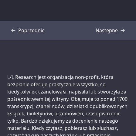
Poprzednie
Następne
Transkrypcja
Transkrypcja
Support us:
L/L Research jest organizacją non-profit, która
bezpłanie oferuje praktycznie wszystko, co
kiedykolwiek czanelowała, napisała lub stworzyła za
pośrednictwem tej witryny. Obejmuje to ponad 1700
transkrypcji czanelingów, dziesiątki opublikowanych
książek, biuletynów, przemówień, czasopism i nie
tylko. Bardzo dziękujemy za docenienie naszego
materiału. Kiedy czytasz, pobierasz lub słuchasz,
rozważ zakup naszych książek lub przesłanie