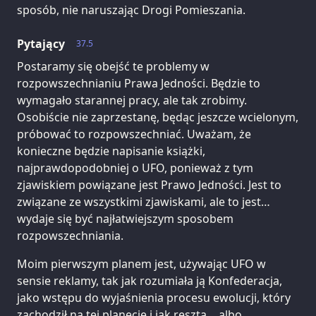
sposób, nie naruszając Drogi Pomieszania.
Pytający
37.5
Postaramy się obejść te problemy w
rozpowszechnianiu Prawa Jedności. Będzie to
wymagało starannej pracy, ale tak zrobimy.
Osobiście nie zaprzestanę, będąc jeszcze wcielonym,
próbować to rozpowszechniać. Uważam, że
konieczne będzie napisanie książki,
najprawdopodobniej o UFO, ponieważ z tym
zjawiskiem powiązane jest Prawo Jedności. Jest to
związane ze wszystkimi zjawiskami, ale to jest…
wydaje się być najłatwiejszym sposobem
rozpowszechniania.
Moim pierwszym planem jest, używając UFO w
sensie reklamy, tak jak rozumiała ją Konfederacja,
jako wstępu do wyjaśnienia procesu ewolucji, który
zachodził na tej planecie i jak reszta… albo