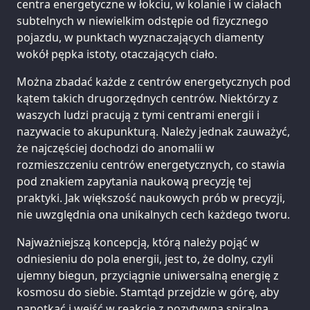
centra energetyczne w łokciu, w kolanie i w ciałach
subtelnych w niewielkim odstępie od fizycznego
pojazdu, w punktach wyznaczających diamenty
wokół pępka istoty, otaczających ciało.
Można zbadać każde z centrów energetycznych pod
kątem takich drugorzędnych centrów. Niektórzy z
waszych ludzi pracują z tymi centrami energii i
nazywacie to akupunkturą. Należy jednak zauważyć,
że najczęściej dochodzi do anomalii w
rozmieszczeniu centrów energetycznych, co stawia
pod znakiem zapytania naukową precyzję tej
praktyki. Jak większość naukowych prób w precyzji,
nie uwzględnia ona unikalnych cech każdego tworu.
Najważniejszą koncepcją, którą należy pojąć w
odniesieniu do pola energii, jest to, że dolny, czyli
ujemny biegun, przyciągnie uniwersalną energię z
kosmosu do siebie. Stamtąd przejdzie w górę, aby
napotkać i wejść w reakcję z pozytywną spiralną