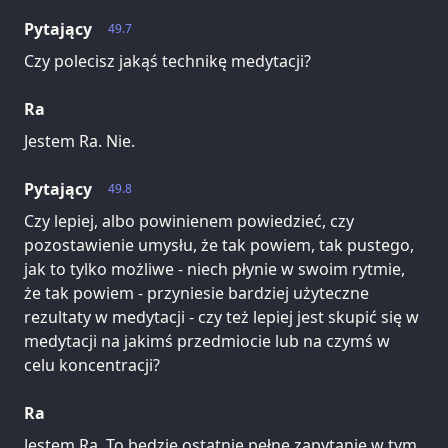
Pytający
49.7
Czy polecisz jakąś technikę medytacji?
Ra
Jestem Ra. Nie.
Pytający
49.8
Czy lepiej, albo powinienem powiedzieć, czy
pozostawienie umysłu, że tak powiem, tak pustego,
jak to tylko możliwe - niech płynie w swoim rytmie,
że tak powiem - przyniesie bardziej użyteczne
rezultaty w medytacji - czy też lepiej jest skupić się w
medytacji na jakimś przedmiocie lub na czymś w
celu koncentracji?
Ra
Jestem Ra. To będzie ostatnie pełne zapytanie w tym