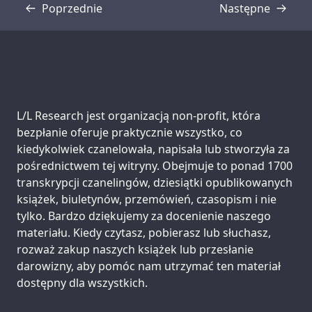
Poprzednie
Następne
Transkrypcja
Transkrypcja
Support us:
L/L Research jest organizacją non-profit, która
bezpłanie oferuje praktycznie wszystko, co
kiedykolwiek czanelowała, napisała lub stworzyła za
pośrednictwem tej witryny. Obejmuje to ponad 1700
transkrypcji czanelingów, dziesiątki opublikowanych
książek, biuletynów, przemówień, czasopism i nie
tylko. Bardzo dziękujemy za docenienie naszego
materiału. Kiedy czytasz, pobierasz lub słuchasz,
rozważ zakup naszych książek lub przesłanie
darowizny, aby pomóc nam utrzymać ten materiał
dostępny dla wszystkich.