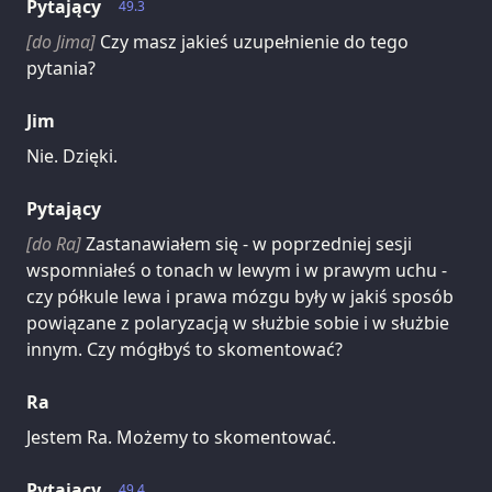
Pytający
49.3
[do Jima]
Czy masz jakieś uzupełnienie do tego
pytania?
Jim
Nie. Dzięki.
Pytający
[do Ra]
Zastanawiałem się - w poprzedniej sesji
wspomniałeś o tonach w lewym i w prawym uchu -
czy półkule lewa i prawa mózgu były w jakiś sposób
powiązane z polaryzacją w służbie sobie i w służbie
innym. Czy mógłbyś to skomentować?
Ra
Jestem Ra. Możemy to skomentować.
Pytający
49.4