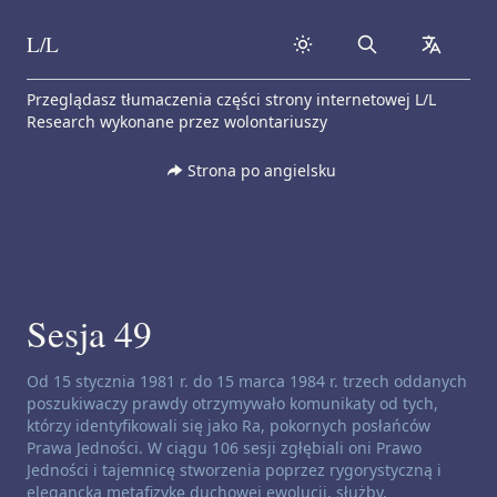
L/L
Search
collapse
Skip to content
Przeglądasz tłumaczenia części strony internetowej L/L
Research wykonane przez wolontariuszy
Strona po angielsku
Sesja 49
Zastrzeżenie dotyczące kanałów:
Od 15 stycznia 1981 r. do 15 marca 1984 r. trzech oddanych
poszukiwaczy prawdy otrzymywało komunikaty od tych,
którzy identyfikowali się jako Ra, pokornych posłańców
Prawa Jedności. W ciągu 106 sesji zgłębiali oni Prawo
Jedności i tajemnicę stworzenia poprzez rygorystyczną i
elegancką metafizykę duchowej ewolucji, służby,