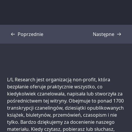
Poprzednie
Następne
Transkrypcja
Transkrypcja
Support us:
L/L Research jest organizacją non-profit, która
bezpłanie oferuje praktycznie wszystko, co
kiedykolwiek czanelowała, napisała lub stworzyła za
pośrednictwem tej witryny. Obejmuje to ponad 1700
transkrypcji czanelingów, dziesiątki opublikowanych
książek, biuletynów, przemówień, czasopism i nie
tylko. Bardzo dziękujemy za docenienie naszego
materiału. Kiedy czytasz, pobierasz lub słuchasz,