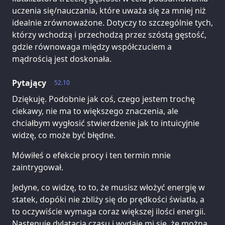
uczenia się/nauczania, które uważa się za mniej niż
idealnie zrównoważone. Dotyczy to szczególnie tych,
którzy wchodzą i przechodzą przez szóstą gęstość,
gdzie równowaga między współczuciem a
mądrością jest doskonała.
Pytający
52.10
Dziękuję. Podobnie jak coś, czego jestem trochę
ciekawy, nie ma to większego znaczenia, ale
chciałbym wygłosić stwierdzenie jak to intuicyjnie
widzę, co może być błędne.
Mówiłeś o efekcie procy i ten termin mnie
zaintrygował.
Jedyne, co widzę, to to, że musisz włożyć energię w
statek, dopóki nie zbliży się do prędkości światła, a
to oczywiście wymaga coraz większej ilości energii.
Następuje dylatacja czasu i wydaje mi się, że można