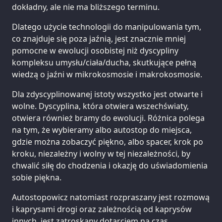
dokładny, ale nie ma bliższego terminu.
Dlatego użycie technologii do manipulowania tym,
co znajduje się poza jaźnią, jest znacznie mniej
pomocne w ewolucji osobistej niż dyscypliny
kompleksu umysłu/ciała/ducha, skutkujące pełną
wiedzą o jaźni w mikrokosmosie i makrokosmosie.
Dla zdyscyplinowanej istoty wszystko jest otwarte i
wolne. Dyscyplina, która otwiera wszechświaty,
otwiera również bramy do ewolucji. Różnica polega
na tym, że wybieramy albo autostop do miejsca,
gdzie można zobaczyć piękno, albo spacer, krok po
kroku, niezależny i wolny w tej niezależności, by
chwalić siłę do chodzenia i okazję do uświadomienia
sobie piękna.
Autostopowicz natomiast rozpraszany jest rozmową
i kaprysami drogi oraz zależnością od kaprysów
innych, jest zatroskany dotarciem na czas.