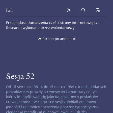
L/L
Search
collapse
Skip to content
Przeglądasz tłumaczenia części strony internetowej L/L
Research wykonane przez wolontariuszy
Strona po angielsku
Sesja 52
Zastrzeżenie dotyczące kanałów:
Od 15 stycznia 1981 r. do 15 marca 1984 r. trzech oddanych
poszukiwaczy prawdy otrzymywało komunikaty od tych,
którzy identyfikowali się jako Ra, pokornych posłańców
Prawa Jedności. W ciągu 106 sesji zgłębiali oni Prawo
Jedności i tajemnicę stworzenia poprzez rygorystyczną i
elegancką metafizykę duchowej ewolucji, służby,