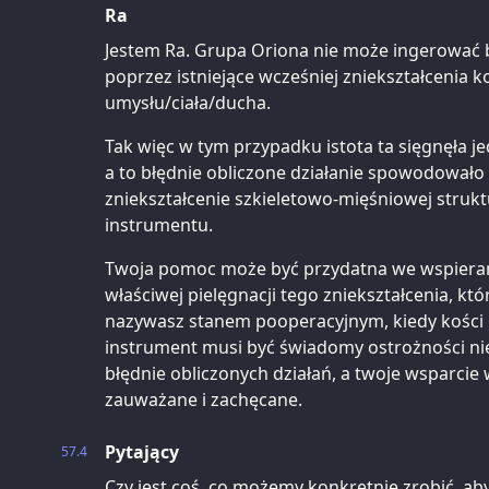
Ra
Jestem Ra. Grupa Oriona nie może ingerować b
poprzez istniejące wcześniej zniekształcenia
umysłu/ciała/ducha.
Tak więc w tym przypadku istota ta sięgnęła je
a to błędnie obliczone działanie spowodowało
zniekształcenie szkieletowo-mięśniowej struk
instrumentu.
Twoja pomoc może być przydatna we wspiera
właściwej pielęgnacji tego zniekształcenia, k
nazywasz stanem pooperacyjnym, kiedy kości 
instrument musi być świadomy ostrożności nie
błędnie obliczonych działań, a twoje wsparcie
zauważane i zachęcane.
Pytający
57.4
Czy jest coś, co możemy konkretnie zrobić, aby