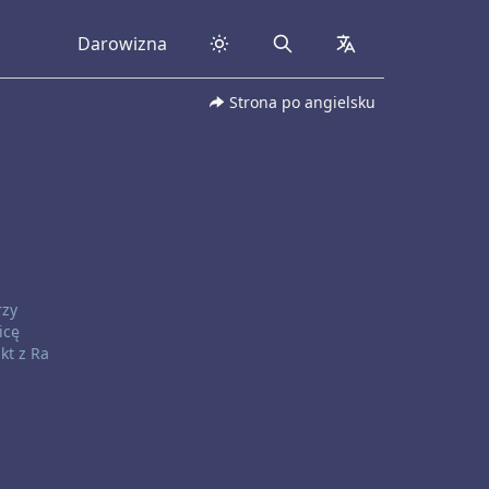
Darowizna
Search
collapsed
Strona po angielsku
rzy
icę
kt z Ra