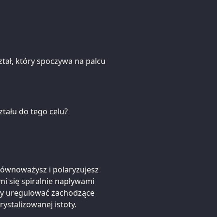
ztał, który spoczywa na palcu
ztału do tego celu?
równoważysz i polaryzujesz
i się spiralnie napływami
by uregulować zachodzące
ystalizowanej istoty.