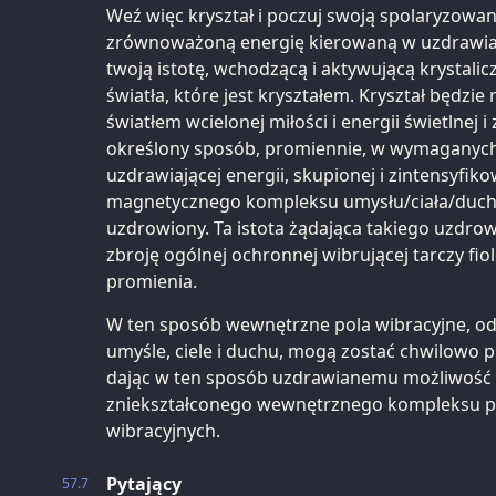
Weź więc kryształ i poczuj swoją spolaryzowa
zrównoważoną energię kierowaną w uzdrawian
twoją istotę, wchodzącą i aktywującą krystal
światła, które jest kryształem. Kryształ będz
światłem wcielonej miłości i energii świetlnej
określony sposób, promiennie, w wymaganych 
uzdrawiającej energii, skupionej i zintensyfik
magnetycznego kompleksu umysłu/ciała/ducha
uzdrowiony. Ta istota żądająca takiego uzdro
zbroję ogólnej ochronnej wibrującej tarczy f
promienia.
W ten sposób wewnętrzne pola wibracyjne, o
umyśle, ciele i duchu, mogą zostać chwilowo 
dając w ten sposób uzdrawianemu możliwość
zniekształconego wewnętrznego kompleksu pó
wibracyjnych.
Pytający
57.7