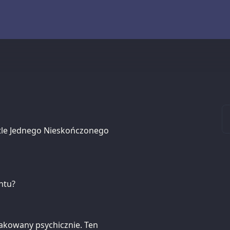
etle Jednego Nieskończonego
ntu?
takowany psychicznie. Ten