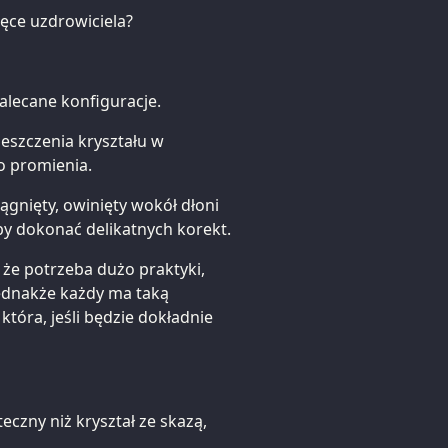
ręce uzdrowiciela?
zalecane konfiguracje.
ieszczenia kryształu w
o promienia.
iągnięty, owinięty wokół dłoni
aby dokonać delikatnych korekt.
 że potrzeba dużo praktyki,
Jednakże każdy ma taką
 która, jeśli będzie dokładnie
teczny niż kryształ ze skazą,