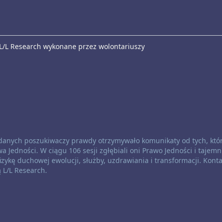
 L/L Research wykonane przez wolontariuszy
oddanych poszukiwaczy prawdy otrzymywało komunikaty od tych, któ
a Jedności. W ciągu 106 sesji zgłębiali oni Prawo Jedności i tajemn
zykę duchowej ewolucji, służby, uzdrawiania i transformacji. Konta
ą L/L Research.