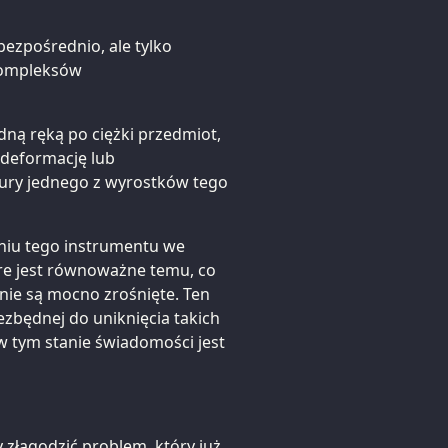
ezpośrednio, ale tylko
 kompleksów
dną ręką po ciężki przedmiot,
 deformację lub
tury jednego z wyrostków tego
niu tego instrumentu we
tóre jest równoważne temu, co
nie są mocno zrośnięte. Ten
zbędnej do uniknięcia takich
 w tym stanie świadomości jest
 złagodzić problem, który już