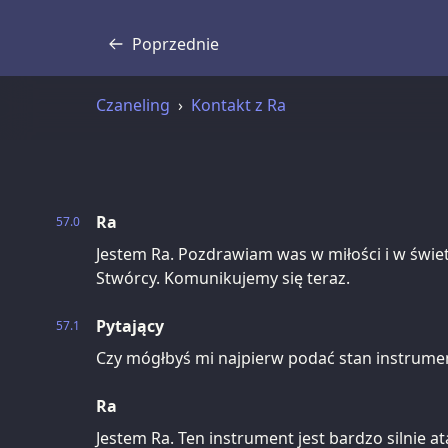
Poprzednie
Transkrypcja
Czaneling
Kontakt z Ra
Ra
57.0
Jestem Ra. Pozdrawiam was w miłości i w świ
Stwórcy. Komunikujemy się teraz.
Pytający
57.1
Czy mógłbyś mi najpierw podać stan instrume
Ra
Jestem Ra. Ten instrument jest bardzo silnie a