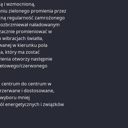
ną i wzmocnioną,
iu zielonego promienia przez
iczną regularność zamrożonego
ie rozbrzmiewał naładowanym
 i zacznie promieniować w
wibracjach światła,
owanej w kierunku pola
, który ma zostać
wienia otworzy następnie
ioletowego/czerwonego
d centrum do centrum w
przerwane i dostosowane,
 wyboru mniej
l energetycznych i związków