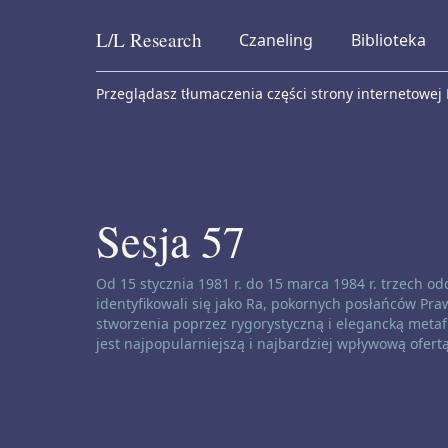
L/L
Research
Czaneling
Biblioteka
Skip to content
Przeglądasz tłumaczenia części strony internetowej
Sesja 57
Zastrzeżenie dotyczące kanałów:
Od 15 stycznia 1981 r. do 15 marca 1984 r. trzech 
identyfikowali się jako Ra, pokornych posłańców Praw
stworzenia poprzez rygorystyczną i elegancką metafi
jest najpopularniejszą i najbardziej wpływową ofert