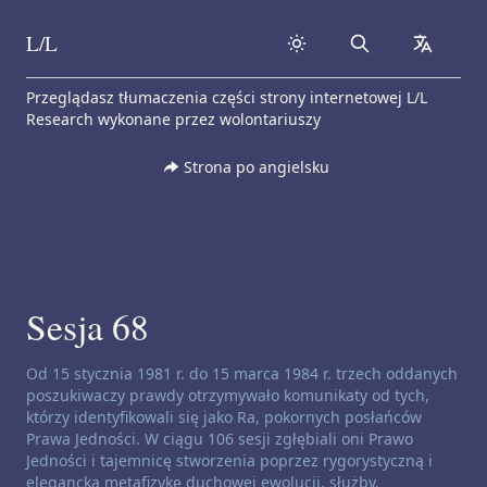
L/L
Search
collapse
Skip to content
Przeglądasz tłumaczenia części strony internetowej L/L
Research wykonane przez wolontariuszy
Strona po angielsku
Sesja 68
Zastrzeżenie dotyczące kanałów:
Od 15 stycznia 1981 r. do 15 marca 1984 r. trzech oddanych
poszukiwaczy prawdy otrzymywało komunikaty od tych,
którzy identyfikowali się jako Ra, pokornych posłańców
Prawa Jedności. W ciągu 106 sesji zgłębiali oni Prawo
Jedności i tajemnicę stworzenia poprzez rygorystyczną i
elegancką metafizykę duchowej ewolucji, służby,