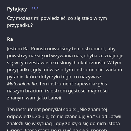
Pytający
68.5
Czy możesz mi powiedzieć, co się stało w tym
przypadku?
Ra
Jestem Ra. Poinstruowaliśmy ten instrument, aby
powstrzymał się od wzywania nas, chyba że znajduje
się w tym zestawie określonych okoliczności. W tym
przypadku, gdy mówisz o tym instrumencie, zadano
pytanie, które dotyczyło tego, co nazywasz
Materiałem Ra
. Ten instrument zapewniał głos
naszym braciom i siostrom gęstości mądrości
znanym wam jako Latwii.
Ten instrument pomyślał sobie: „Nie znam tej
odpowiedzi. Żałuję, że nie czaneluję Ra.” Ci od Latwii
znaleźli się w sytuacji, gdy zbliżyła się do nich istota
Oriona, która stara się służyć na swój sposób.