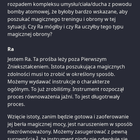
rozpadem kompleksu umysłu/ciała/ducha z powodu
bomby atomowej, że byłoby bardzo wskazane, aby
poszukać magicznego treningu i obrony w tej
sytuacji. Czy Ra mógłby i czy Ra uczyłby tego typu
magicznej obrony?
Ra
Jestem Ra. Ta prośba leży poza Pierwszym
Zniekształceniem. Istota poszukująca magicznych
zdolności musi to zrobić w określony sposób.
Możemy wydawać instrukcje o charakterze
ogólnym. To już zrobiliśmy. Instrument rozpoczął
proces równoważenia jaźni. To jest długotrwały
proces.
Wzięcie istoty, zanim będzie gotowa i zaoferowanie
jej berła magicznej mocy, jest naruszeniem w sposób
niezrównoważony. Możemy zasugerować z pewną
3
surowością
, że instrument nigdy nie odwołuje się