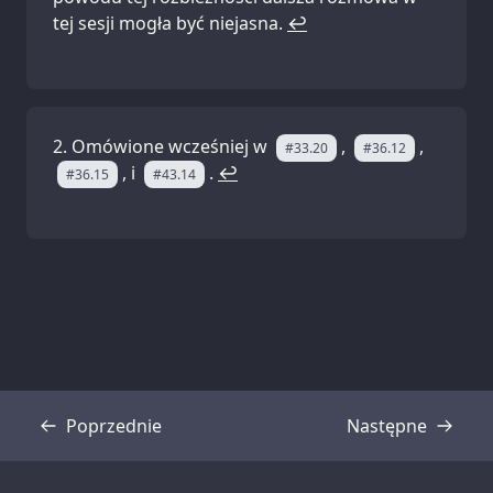
tej sesji mogła być niejasna.
↩
Omówione wcześniej w
,
,
#33.20
#36.12
, i
.
↩
#36.15
#43.14
Poprzednie
Następne
Transkrypcja
Transkrypcja