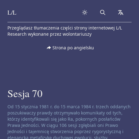
L/L
Search
collapse
Skip to content
Przeglądasz tłumaczenia części strony internetowej L/L
Research wykonane przez wolontariuszy
Strona po angielsku
Sesja 70
Zastrzeżenie dotyczące kanałów:
Od 15 stycznia 1981 r. do 15 marca 1984 r. trzech oddanych
poszukiwaczy prawdy otrzymywało komunikaty od tych,
którzy identyfikowali się jako Ra, pokornych posłańców
Prawa Jedności. W ciągu 106 sesji zgłębiali oni Prawo
Jedności i tajemnicę stworzenia poprzez rygorystyczną i
elegancką metafizykę duchowej ewolucji, służby,