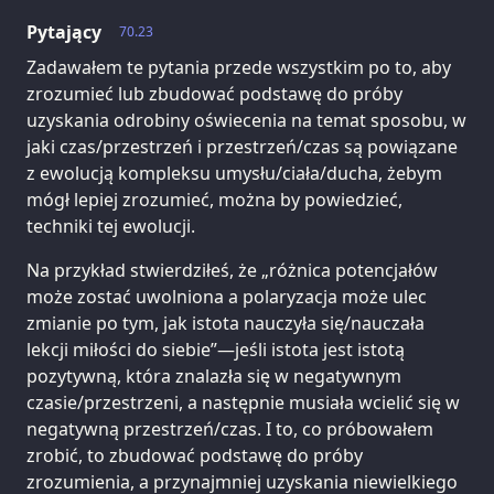
Pytający
70.23
Zadawałem te pytania przede wszystkim po to, aby
zrozumieć lub zbudować podstawę do próby
uzyskania odrobiny oświecenia na temat sposobu, w
jaki czas/przestrzeń i przestrzeń/czas są powiązane
z ewolucją kompleksu umysłu/ciała/ducha, żebym
mógł lepiej zrozumieć, można by powiedzieć,
techniki tej ewolucji.
Na przykład stwierdziłeś, że „różnica potencjałów
może zostać uwolniona a polaryzacja może ulec
zmianie po tym, jak istota nauczyła się/nauczała
lekcji miłości do siebie”—jeśli istota jest istotą
pozytywną, która znalazła się w negatywnym
czasie/przestrzeni, a następnie musiała wcielić się w
negatywną przestrzeń/czas. I to, co próbowałem
zrobić, to zbudować podstawę do próby
zrozumienia, a przynajmniej uzyskania niewielkiego