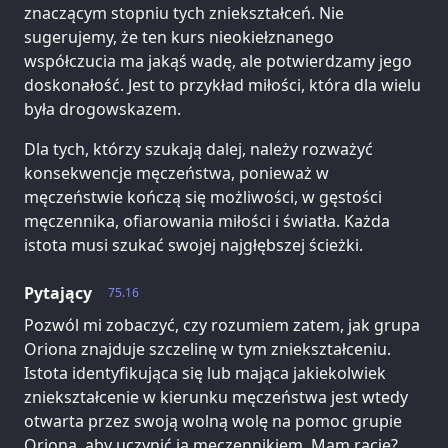
znaczącym stopniu tych zniekształceń. Nie
sugerujemy, że ten kurs nieokiełznanego
współczucia ma jakąś wadę, ale potwierdzamy jego
doskonałość. Jest to przykład miłości, która dla wielu
była drogowskazem.
Dla tych, którzy szukają dalej, należy rozważyć
konsekwencje męczeństwa, ponieważ w
męczeństwie kończą się możliwości, w gęstości
męczennika, ofiarowania miłości i światła. Każda
istota musi szukać swojej najgłębszej ścieżki.
Pytający
75.16
Pozwól mi zobaczyć, czy rozumiem zatem, jak grupa
Oriona znajduje szczelinę w tym zniekształceniu.
Istota identyfikująca się lub mająca jakiekolwiek
zniekształcenie w kierunku męczeństwa jest wtedy
otwarta przez swoją wolną wolę na pomoc grupie
Oriona, aby uczynić ją męczennikiem. Mam rację?