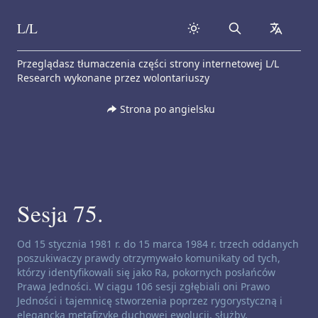
L/L
Search
collapse
Skip to content
Przeglądasz tłumaczenia części strony internetowej L/L
Research wykonane przez wolontariuszy
Strona po angielsku
Sesja 75.
Zastrzeżenie dotyczące kanałów:
Od 15 stycznia 1981 r. do 15 marca 1984 r. trzech oddanych
poszukiwaczy prawdy otrzymywało komunikaty od tych,
którzy identyfikowali się jako Ra, pokornych posłańców
Prawa Jedności. W ciągu 106 sesji zgłębiali oni Prawo
Jedności i tajemnicę stworzenia poprzez rygorystyczną i
elegancką metafizykę duchowej ewolucji, służby,