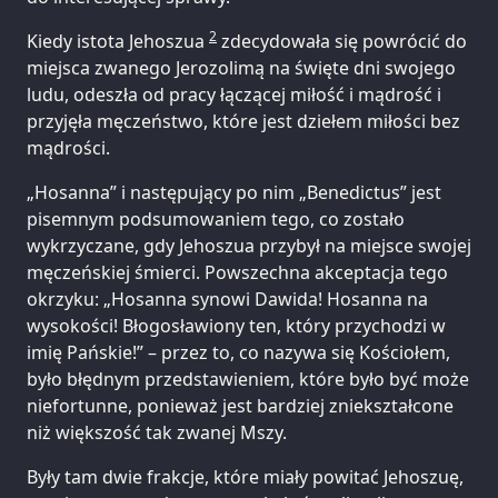
2
Kiedy istota Jehoszua
zdecydowała się powrócić do
miejsca zwanego Jerozolimą na święte dni swojego
ludu, odeszła od pracy łączącej miłość i mądrość i
przyjęła męczeństwo, które jest dziełem miłości bez
mądrości.
„Hosanna” i następujący po nim „Benedictus” jest
pisemnym podsumowaniem tego, co zostało
wykrzyczane, gdy Jehoszua przybył na miejsce swojej
męczeńskiej śmierci. Powszechna akceptacja tego
okrzyku: „Hosanna synowi Dawida! Hosanna na
wysokości! Błogosławiony ten, który przychodzi w
imię Pańskie!” – przez to, co nazywa się Kościołem,
było błędnym przedstawieniem, które było być może
niefortunne, ponieważ jest bardziej zniekształcone
niż większość tak zwanej Mszy.
Były tam dwie frakcje, które miały powitać Jehoszuę,