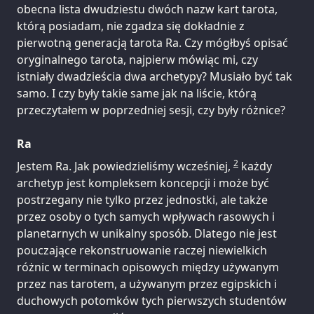
obecna lista dwudziestu dwóch nazw kart tarota,
którą posiadam, nie zgadza się dokładnie z
pierwotną generacją tarota Ra. Czy mógłbyś opisać
oryginalnego tarota, najpierw mówiąc mi, czy
istniały dwadzieścia dwa archetypy? Musiało być tak
samo. I czy były takie same jak na liście, którą
przeczytałem w poprzedniej sesji, czy były różnice?
Ra
2
Jestem Ra. Jak powiedzieliśmy wcześniej,
każdy
archetyp jest kompleksem koncepcji i może być
postrzegany nie tylko przez jednostki, ale także
przez osoby o tych samych wpływach rasowych i
planetarnych w unikalny sposób. Dlatego nie jest
pouczające rekonstruowanie raczej niewielkich
różnic w terminach opisowych między używanym
przez nas tarotem, a używanym przez egipskich i
duchowych potomków tych pierwszych studentów