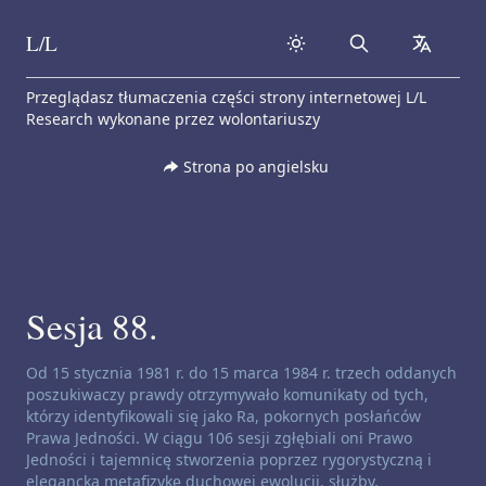
L/L
Search
collapse
Skip to content
Przeglądasz tłumaczenia części strony internetowej L/L
Research wykonane przez wolontariuszy
Strona po angielsku
Sesja 88.
Zastrzeżenie dotyczące kanałów:
Od 15 stycznia 1981 r. do 15 marca 1984 r. trzech oddanych
poszukiwaczy prawdy otrzymywało komunikaty od tych,
którzy identyfikowali się jako Ra, pokornych posłańców
Prawa Jedności. W ciągu 106 sesji zgłębiali oni Prawo
Jedności i tajemnicę stworzenia poprzez rygorystyczną i
elegancką metafizykę duchowej ewolucji, służby,