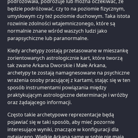
podróżowała, podróżuje lub można oczekiwać, że
będzie podróżować, czy to na poziomie fizycznym,
umysłowym czy też poziomie duchowym. Taka istota
rozwinie zdolności wtajemniczonego, które są
normalnie znane wśród waszych ludzi jako
parapsychiczne lub paranormalne.
Kiedy archetypy zostają przetasowane w mieszankę
zorientowanych astrologicznie kart, które tworzą
tak zwane Arkana Dworskie i Małe Arkana,
archetypy te zostają namagnesowane na psychiczne
wrażenia osoby pracującej z kartami, stając się w ten
sposób instrumentami powiązania między
praktykującym astrologiczne determinacje i wróżby
oraz żądającego informacji.
Często takie archetypowe reprezentacje będą
pojawiać się w taki sposób, aby mieć pozornie
interesujące wyniki, znaczące w konfiguracji dla
pytającego. Wielkie Arkana same w sobie nie mają