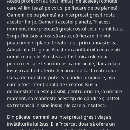
Acești profesori au fost limitați de aceleași condiții
care vă limitează pe voi, și pe fiecare de pe planetă.
Oamenii de pe planetă au interpretat greșit rostul
acestor ființe. Oamenii acestei planete, în acest
moment, interpretează greșit rostul celui numit Isus.
Scopul lui Isus a fost să arate, că fiecare din voi
poate împlini planul Creatorului, prin cunoașterea
Adevărului Originar. Acest om a înfăptuit ceea ce ați
numit miracole. Acestea au fost miracole doar
pentru cei care le-au înțeles ca miracole, dar același
însușiri au fost oferite fiecărui copil al Creatorului.
Isus a demonstrat puterea gândirii originare, așa
cum a fost intenționată de Creator. Isus a
demonstrat că este posibil, pentru oricine, la oricare
moment, să manifeste acest tip de gândire și astfel
să trezească în sine însușirile care o însoțesc.
Din păcate, oamenii au interpretat greșit viața și
învățăturile lui Isus. El a încercat doar să ofere un