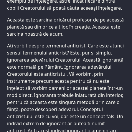
exemplu de înțelegere, astfel încât fiecare dintre
copiii Creatorului să poată căuta aceeași înțelegere.
Aceasta este sarcina oricărui profesor de pe această
planetă sau din orice alt loc în creație. Aceasta este
sarcina noastră de acum.
Ați vorbit despre termenul anticrist. Care este atunci
sensul termenului anticrist? Este, pur și simplu,
ignorarea adevărului Creatorului. Această ignoranță
este normală pe Pământ. Ignorarea adevărului
Creatorului este anticristul. Vă vorbim, prin
instrumente precum acesta pentru că nu este
înțelept să vorbim oamenilor acestei planete într-un
mod direct. Ignoranța trebuie înlăturată din interior,
pentru că aceasta este singura metodă prin care o
ființă, poate descoperi adevărul. Conceptul
anticristului este cu voi, dar este un concept fals. Un
individ extrem de ignorant ar putea fi numit
anticrist. Ar fi acest individ ignorant o amenințare