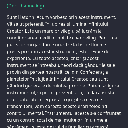
(Don channeling)
Sunt Hatonn. Acum vorbesc prin acest instrument.
Vă salut prietenii, în iubirea și lumina infinitului
Creator. Este un mare privilegiu să lucrăm la
condiționarea mediilor noi de channeling. Pentru a
putea primi gândurile noastre la fel de fluent și
precis precum acest instrument, este nevoie de
experiență. Cu toate acestea, chiar și acest
instrument se întreabă uneori dacă gândurile sale
provin din partea noastră, cei din Confederația
planetelor în slujba Infinitului Creator, sau sunt
gânduri generate de mintea proprie. Putem asigura
instrumentul, și pe cei prezenți aici, că dacă există
erori datorate interpretării greșite a ceea ce
transmitem, vom corecta aceste erori folosind
controlul mental. Instrumentul acesta s-a confruntat
cu un control total de mai multe ori în ultimele
săptămâni, și este destul de familiar cu această