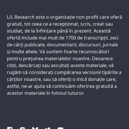
Support us:
L/L Research este o organizație non-profit care oferă
gratuit, tot ceea ce a recepționat, scris, creat sau
studiat, de la înființare până în prezent. Această
ofertă include mai mult de 1700 de transcripții, zeci
de cărți publicate, documentarii, discursuri, jurnale
și multe altele. Vă suntem foarte recunoscători
pentru prețuirea materialelor noastre. Deoarece
citiți, descărcați sau ascultați aceste materiale, vă
rugăm să considerați cumpărarea versiunii tipărite a
cărților noastre, sau să oferiți o mică donație care,
astfel, ne-ar ajuta să continuăm oferirea gratuită a
acestor materiale în folosul tuturor.