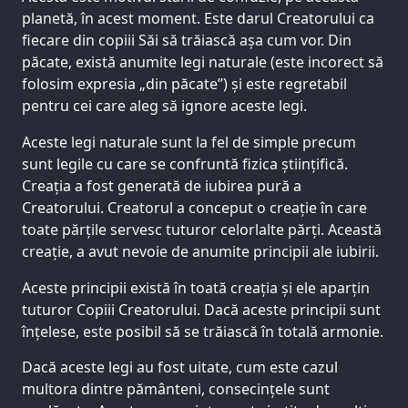
planetă, în acest moment. Este darul Creatorului ca
fiecare din copiii Săi să trăiască așa cum vor. Din
păcate, există anumite legi naturale (este incorect să
folosim expresia „din păcate”) și este regretabil
pentru cei care aleg să ignore aceste legi.
Aceste legi naturale sunt la fel de simple precum
sunt legile cu care se confruntă fizica științifică.
Creația a fost generată de iubirea pură a
Creatorului. Creatorul a conceput o creație în care
toate părțile servesc tuturor celorlalte părți. Această
creație, a avut nevoie de anumite principii ale iubirii.
Aceste principii există în toată creația și ele aparțin
tuturor Copiii Creatorului. Dacă aceste principii sunt
înțelese, este posibil să se trăiască în totală armonie.
Dacă aceste legi au fost uitate, cum este cazul
multora dintre pământeni, consecințele sunt