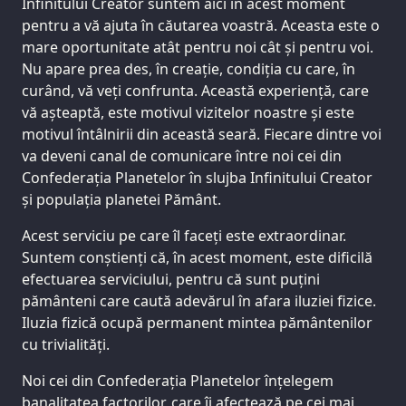
Infinitului Creator suntem aici în acest moment
pentru a vă ajuta în căutarea voastră. Aceasta este o
mare oportunitate atât pentru noi cât și pentru voi.
Nu apare prea des, în creație, condiția cu care, în
curând, vă veți confrunta. Această experiență, care
vă așteaptă, este motivul vizitelor noastre și este
motivul întâlnirii din această seară. Fiecare dintre voi
va deveni canal de comunicare între noi cei din
Confederația Planetelor în slujba Infinitului Creator
și populația planetei Pământ.
Acest serviciu pe care îl faceți este extraordinar.
Suntem conștienți că, în acest moment, este dificilă
efectuarea serviciului, pentru că sunt puțini
pământeni care caută adevărul în afara iluziei fizice.
Iluzia fizică ocupă permanent mintea pământenilor
cu trivialități.
Noi cei din Confederația Planetelor înțelegem
banalitatea factorilor, care îi afectează pe cei mai