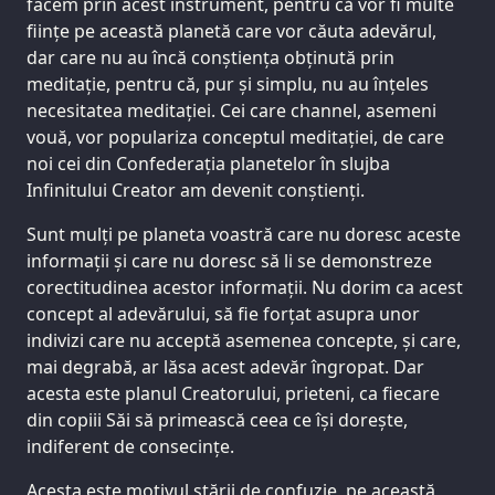
facem prin acest instrument, pentru că vor fi multe
ființe pe această planetă care vor căuta adevărul,
dar care nu au încă conștiența obținută prin
meditație, pentru că, pur și simplu, nu au înțeles
necesitatea meditației. Cei care channel, asemeni
vouă, vor populariza conceptul meditației, de care
noi cei din Confederația planetelor în slujba
Infinitului Creator am devenit conștienți.
Sunt mulți pe planeta voastră care nu doresc aceste
informații și care nu doresc să li se demonstreze
corectitudinea acestor informații. Nu dorim ca acest
concept al adevărului, să fie forțat asupra unor
indivizi care nu acceptă asemenea concepte, și care,
mai degrabă, ar lăsa acest adevăr îngropat. Dar
acesta este planul Creatorului, prieteni, ca fiecare
din copiii Săi să primească ceea ce își dorește,
indiferent de consecințe.
Acesta este motivul stării de confuzie, pe această