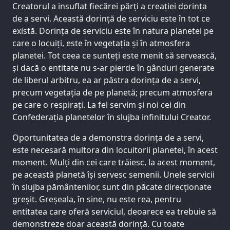
Creatorul a insuflat fiecărei părți a creației dorința
de a servi. Această dorință de serviciu este în tot ce
există. Dorința de serviciu este în natura planetei pe
care o locuiți, este în vegetația și în atmosfera
planetei. Tot ceea ce sunteți este menit să servească,
și dacă o entitate nu s-ar pierde în gânduri generate
de liberul arbitru, ea ar păstra dorința de a servi,
precum vegetația de pe planetă; precum atmosfera
pe care o respirați. La fel servim și noi cei din
Confederația planetelor în slujba infinitului Creator.
Oportunitatea de a demonstra dorința de a servi,
este necesară multora din locuitorii planetei, în acest
moment. Mulți din cei care trăiesc, la acest moment,
pe această planetă își servesc semenii. Unele servicii
în slujba pământenilor, sunt din păcate direcționate
greșit. Greșeala, în sine, nu este rea, pentru
entitatea care oferă serviciul, deoarece ea trebuie să
demonstreze doar această dorință. Cu toate