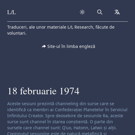
L/L
Search
collapse
Skip to content
Traduceri, ale unor materiale L/L Research, făcute de
voluntari.
Site-ul în limba engleză
18 februarie 1974
Exonerare de responsabilitate privind canalizarea:
Aceste sesiuni prezintă channeling din surse care se
identifică ca membri ai Confederației Planetelor în Serviciul
Infinitului Creator. Spre deosebire de sesiunile Ra, aceste
surse sunt channel în starea conștientă. O parte din
sursele care channel sunt: Q’uo, Hatonn, Latwii și alții.
Conținutul sesiunilor este de natură metafizică și