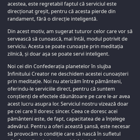
acestea, este regretabil faptul că serviciul este
direcționat greșit, pentru că acesta pierde din
randament, fără o direcție inteligentă.
Din acest motiv, am sugerat tuturor celor care vor să
servească să cunoască, mai întâi, modul potrivit de
serviciu. Acesta se poate cunoaște prin meditația
zilnică, și doar așa se poate servi inteligent.
Noi cei din Confederația planetelor în slujba
Infinitului Creator ne deschidem acestei cunoașteri
prin meditație. Noi nu aterizăm între pământeni,
oferindu-le serviciile direct, pentru că suntem
conștienți de efectele dăunătoare pe care le-ar avea
acest lucru asupra lor. Serviciul nostru vizează doar
pe cei care îl doresc sincer. Ceea ce doresc acei
pământeni este, de fapt, capacitatea de a înțelege
adevărul. Pentru a oferi această șansă, este necesar
să provocăm o condiție care să nască în sufletul