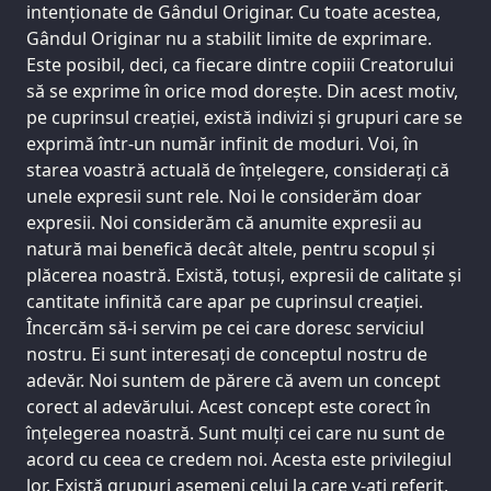
intenționate de Gândul Originar. Cu toate acestea,
Gândul Originar nu a stabilit limite de exprimare.
Este posibil, deci, ca fiecare dintre copiii Creatorului
să se exprime în orice mod dorește. Din acest motiv,
pe cuprinsul creației, există indivizi și grupuri care se
exprimă într-un număr infinit de moduri. Voi, în
starea voastră actuală de înțelegere, considerați că
unele expresii sunt rele. Noi le considerăm doar
expresii. Noi considerăm că anumite expresii au
natură mai benefică decât altele, pentru scopul și
plăcerea noastră. Există, totuși, expresii de calitate și
cantitate infinită care apar pe cuprinsul creației.
Încercăm să-i servim pe cei care doresc serviciul
nostru. Ei sunt interesați de conceptul nostru de
adevăr. Noi suntem de părere că avem un concept
corect al adevărului. Acest concept este corect în
înțelegerea noastră. Sunt mulți cei care nu sunt de
acord cu ceea ce credem noi. Acesta este privilegiul
lor. Există grupuri asemeni celui la care v-ați referit,