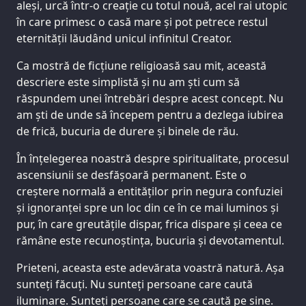
aleși, urcă într-o creație cu totul nouă, acel rai utopic
în care primesc o casă mare și pot petrece restul
eternității lăudând unicul infinitul Creator.
Ca mostră de ficțiune religioasă sau mit, această
descriere este simplistă și nu am ști cum să
răspundem unei întrebări despre acest concept. Nu
am ști de unde să începem pentru a dezlega iubirea
de frică, bucuria de durere și binele de rău.
În înțelegerea noastră despre spiritualitate, procesul
ascensiunii se desfășoară permanent. Este o
creștere normală a entităților prin negura confuziei
și ignoranței spre un loc din ce în ce mai luminos și
pur, în care greutățile dispar, frica dispare și ceea ce
rămâne este recunoștința, bucuria și devotamentul.
Prieteni, aceasta este adevărata voastră natură. Așa
sunteți făcuți. Nu sunteți persoane care caută
iluminare. Sunteți persoane care se caută pe sine.