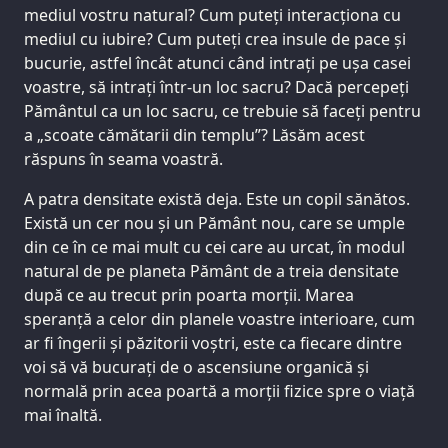
mediul vostru natural? Cum puteți interacționa cu
mediul cu iubire? Cum puteți crea insule de pace și
bucurie, astfel încât atunci când intrați pe ușa casei
voastre, să intrați într-un loc sacru? Dacă percepeți
Pământul ca un loc sacru, ce trebuie să faceți pentru
a „scoate cămătarii din templu”? Lăsăm acest
răspuns în seama voastră.
A patra densitate există deja. Este un copil sănătos.
Există un cer nou și un Pământ nou, care se umple
din ce în ce mai mult cu cei care au urcat, în modul
natural de pe planeta Pământ de a treia densitate
după ce au trecut prin poarta morții. Marea
speranță a celor din planele voastre interioare, cum
ar fi îngerii și păzitorii voștri, este ca fiecare dintre
voi să vă bucurați de o ascensiune organică și
normală prin acea poartă a morții fizice spre o viață
mai înaltă.