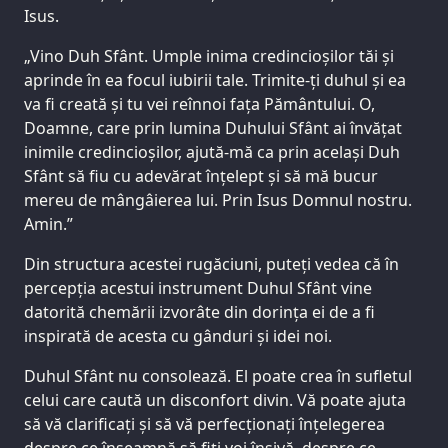
Isus.
„Vino Duh Sfânt. Umple inima credincioșilor tăi și
aprinde în ea focul iubirii tale. Trimite-ți duhul și ea
va fi creată și tu vei reînnoi fața Pământului. O,
Doamne, care prin lumina Duhului Sfânt ai învățat
inimile credincioșilor, ajută-mă ca prin același Duh
Sfânt să fiu cu adevărat înțelept și să mă bucur
mereu de mângâierea lui. Prin Isus Domnul nostru.
Amin.”
Din structura acestei rugăciuni, puteți vedea că în
percepția acestui instrument Duhul Sfânt vine
datorită chemării izvorâte din dorința ei de a fi
inspirată de acesta cu gânduri și idei noi.
Duhul Sfânt nu consolează. El poate crea în sufletul
celui care caută un disconfort divin. Vă poate ajuta
să vă clarificați și să vă perfecționați înțelegerea
despre ce înseamnă să fiți voi înșivă, despre ce