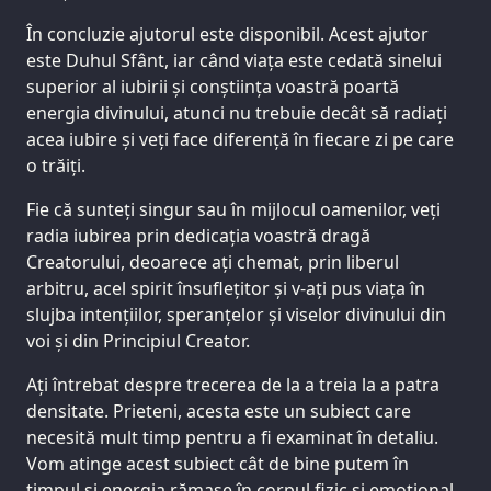
În concluzie ajutorul este disponibil. Acest ajutor
este Duhul Sfânt, iar când viața este cedată sinelui
superior al iubirii și conștiința voastră poartă
energia divinului, atunci nu trebuie decât să radiați
acea iubire și veți face diferență în fiecare zi pe care
o trăiți.
Fie că sunteți singur sau în mijlocul oamenilor, veți
radia iubirea prin dedicația voastră dragă
Creatorului, deoarece ați chemat, prin liberul
arbitru, acel spirit însuflețitor și v-ați pus viața în
slujba intențiilor, speranțelor și viselor divinului din
voi și din Principiul Creator.
Ați întrebat despre trecerea de la a treia la a patra
densitate. Prieteni, acesta este un subiect care
necesită mult timp pentru a fi examinat în detaliu.
Vom atinge acest subiect cât de bine putem în
timpul și energia rămase în corpul fizic și emoțional