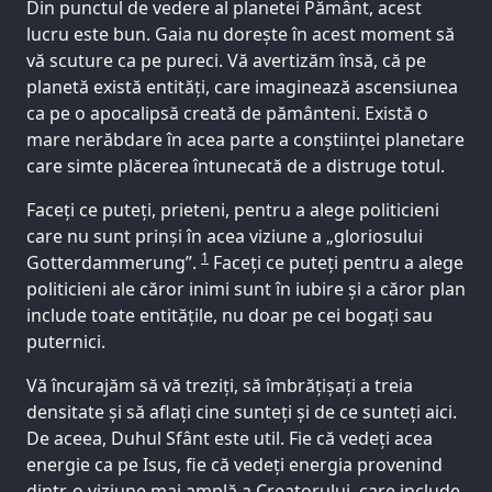
Din punctul de vedere al planetei Pământ, acest
lucru este bun. Gaia nu dorește în acest moment să
vă scuture ca pe pureci. Vă avertizăm însă, că pe
planetă există entități, care imaginează ascensiunea
ca pe o apocalipsă creată de pământeni. Există o
mare nerăbdare în acea parte a conștiinței planetare
care simte plăcerea întunecată de a distruge totul.
Faceți ce puteți, prieteni, pentru a alege politicieni
care nu sunt prinși în acea viziune a „gloriosului
1
Gotterdammerung”.
Faceți ce puteți pentru a alege
politicieni ale căror inimi sunt în iubire și a căror plan
include toate entitățile, nu doar pe cei bogați sau
puternici.
Vă încurajăm să vă treziți, să îmbrățișați a treia
densitate și să aflați cine sunteți și de ce sunteți aici.
De aceea, Duhul Sfânt este util. Fie că vedeți acea
energie ca pe Isus, fie că vedeți energia provenind
dintr-o viziune mai amplă a Creatorului, care include