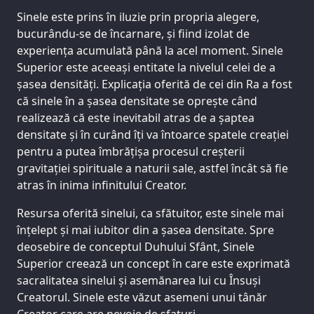
Sinele este prins în iluzie prin propria alegere,
bucurându-se de încarnare, și fiind izolat de
experiența acumulată până la acel moment. Sinele
Superior este aceeași entitate la nivelul celei de a
șasea densități. Explicația oferită de cei din Ra a fost
că sinele în a șasea densitate se oprește când
realizează că este inevitabil atras de a șaptea
densitate și în curând îți va întoarce spatele creației
pentru a putea îmbrățișa procesul creșterii
gravitației spirituale a naturii sale, astfel încât să fie
atras în inima infinitului Creator.
Resursa oferită sinelui, ca sfătuitor, este sinele mai
înțelept și mai iubitor din a șasea densitate. Spre
deosebire de conceptul Duhului Sfânt, Sinele
Superior creează un concept în care este exprimată
sacralitatea sinelui și asemănarea lui cu Însuși
Creatorul. Sinele este văzut asemeni unui tânăr
Creator care are nevoie de sfaturi.