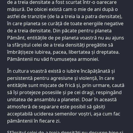
de a treia densitate a fost scurtat într-o oarecare
măsură. De obicei există cam o mie de ani după o
astfel de tranziție (de la a treia la a patra densitate),
în care planeta se curăță de toate energiile negative
de a treia densitate. Din păcate pentru planeta
Pământ, entitățile de pe planeta voastră nu au ajuns
la sfârșitul celei de a treia densități pregătite să
îmbrățișeze iubirea, pacea, libertatea și dreptatea.
Pământenii nu văd frumusețea armoniei.
În cultura voastră există o iubire încăpățânată și
persistentă pentru agresiune și violență, în care
entitățile sunt mișcate de frică și, prin urmare, caută
să își protejeze posesiile și pe cei dragi, respingând
unitatea de ansamblu a planetei. Doar în această
atmosferă de separare este posibil să găsiți
acceptabilă uciderea semenilor voștri, așa cum fac
pământenii în fiecare zi.
Sfârșitul celei de-a treia densități nu decurge bine și