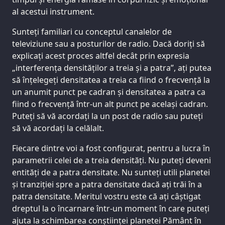
al acestui instrument.
Sunteți familiari cu conceptul canalelor de
televiziune sau a posturilor de radio. Dacă doriți să
explicați acest proces altfel decât prin expresia
„interferența densităților a treia și a patra”, ați putea
să înțelegeți densitatea a treia ca fiind o frecvență la
un anumit punct pe cadran și densitatea a patra ca
fiind o frecvență într-un alt punct pe același cadran.
Puteți să vă acordați la un post de radio sau puteți
să vă acordați la celălalt.
Fiecare dintre voi a fost configurat, pentru a lucra în
parametrii celei de a treia densități. Nu puteți deveni
entități de a patra densitate. Nu sunteți utili planetei
și tranziției spre a patra densitate dacă ați trăi în a
patra densitate. Meritul vostru este că ați câștigat
dreptul la o încarnare într-un moment în care puteți
ajuta la schimbarea conștiinței planetei Pământ în