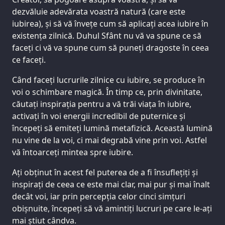
dezvăluie adevărata voastră natură (care este
iubirea), și să vă învețe cum să aplicați acea iubire în
existența zilnică. Duhul Sfânt nu vă va spune ce să
faceți ci vă va spune cum să puneți dragoste în ceea
ce faceți.
Când faceți lucrurile zilnice cu iubire, se produce în
voi o schimbare magică. În timp ce, prin divinitate,
căutați inspirația pentru a vă trăi viața în iubire,
activați în voi energii incredibil de puternice și
începeți să emiteți lumină metafizică. Această lumină
nu vine de la voi, ci mai degrabă vine prin voi. Astfel
vă întoarceți mintea spre iubire.
Ați obținut în acest fel puterea de a fi însuflețiți și
inspirați de ceea ce este mai clar, mai pur și mai înalt
decât voi, iar prin percepția celor cinci simțuri
obișnuite, începeți să vă amintiți lucruri pe care le-ați
mai știut cândva.