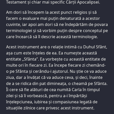
Testament și chiar mai specific Cărții Apocalipsei.
Am dori să începem la acest punct religios și să
facem o evaluare mai puțin denaturată a acestor
cuvinte, iar apoi am dori să ne îndepărtăm de povara
terminologiei și să vorbim puțin despre conceptul pe
care încearcă să îl descrie această terminologie.
Acest instrument are o relație intimă cu Duhul Sfânt,
așa cum este înțeles de ea. Ea numește această
entitate „Sfânta”. Ea vorbește cu această entitate de
multe ori în fiecare zi. Ea începe fiecare zi chemând-
o pe Sfânta și cerându-i ajutorul. Nu știe ce va aduce
ziua, dar a învățat că va aduce ceva, și deci, înainte
de a se ridica din pat dimineața, o cheamă pe Sfânta.
Îi cere să fie alături de cea numită Carla în timpul
zilei și să îi vorbească, pentru a-i împărtăși
înțelepciunea, iubirea și compasiunea legată de
situațiile zilnice care privesc acest instrument.