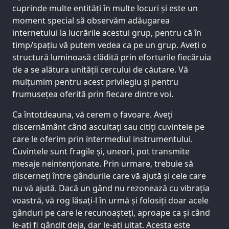
cuprinde multe entități în multe locuri și este un
moment special să observăm adăugarea
internetului la lucrările acestui grup, pentru că în
timp/spațiu vă putem vedea ca pe un grup. Aveți o
structură luminoasă clădită prin eforturile fiecăruia
de a se alătura unității cercului de căutare. Vă
mulțumim pentru acest privilegiu și pentru
frumusețea oferită prin fiecare dintre voi.
Ca întotdeauna, vă cerem o favoare. Aveți
discernământ când ascultați sau citiți cuvintele pe
care le oferim prin intermediul instrumentului.
Cuvintele sunt fragile și, uneori, pot transmite
mesaje neintenționate. Prin urmare, trebuie să
discerneți între gândurile care vă ajută și cele care
nu vă ajută. Dacă un gând nu rezonează cu vibrația
voastră, vă rog lăsați-l în urmă și folosiți doar acele
gânduri pe care le recunoașteți, aproape ca și când
le-ați fi gândit deja, dar le-ați uitat. Acesta este