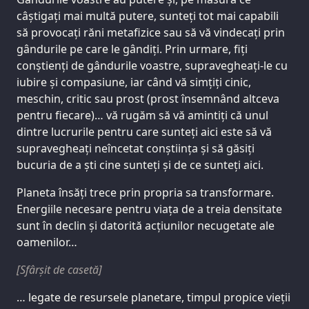
câștigați mai multă putere, sunteți tot mai capabili
să provocați răni metafizice sau să vă vindecați prin
gândurile pe care le gândiți. Prin urmare, fiți
conștienți de gândurile voastre, supravegheați-le cu
iubire și compasiune, iar când vă simțiți cinic,
meschin, critic sau prost (prost însemnând altceva
pentru fiecare)… vă rugăm să vă amintiți că unul
dintre lucrurile pentru care sunteți aici este să vă
supravegheați neîncetat conștiința și să găsiți
bucuria de a ști cine sunteți și de ce sunteți aici.
Planeta însăți trece prin propria sa transformare.
Energiile necesare pentru viața de a treia densitate
sunt în declin și datorită acțiunilor necugetate ale
oamenilor…
[Sfârșit de casetă]
… legate de resursele planetare, timpul propice vieții