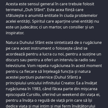
Acesta este sensul general în care trebuie folosit
termenul „Duh Sfânt”. Este acea ființă care
sfătuiește o anumită entitate în ciuda problemelor
acelei entități. Spiritul care aparține unei entități nu
este un judecător, ci un martor, un consilier și un
inspirator.
Natura Duhului Sfânt este sintetizată de o rugăciune
pe care acest instrument o folosește când se
acordează pentru a lucra cu noi, pentru a susține un
discurs sau pentru a oferi un interviu la radio sau
televiziune. Vom repeta rugăciunea în acest moment
pentru ca fiecare să înțeleagă funcția și natura
acestei porțiuni puternice (Duhul Sfânt) a
principiului unicului infinitului Creator. Ea a învățat
rugăciunea în 1983, când făcea parte din mișcarea
episcopală Cursillo, oferind un weekend din viața ei,
pentru a învăța o regulă de viață prin care să își
dedice viața și mai intim și mai ferm învățătorului