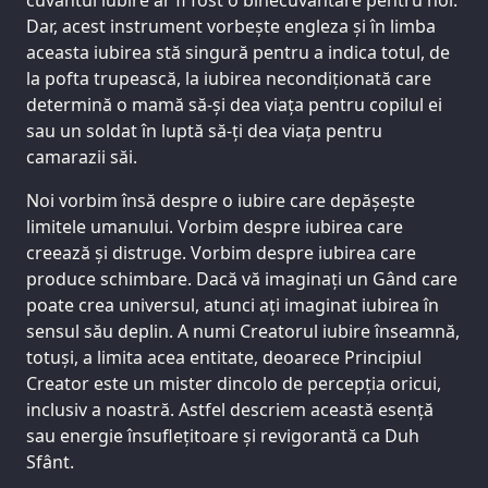
Dar, acest instrument vorbește engleza și în limba
aceasta iubirea stă singură pentru a indica totul, de
la pofta trupească, la iubirea necondiționată care
determină o mamă să-și dea viața pentru copilul ei
sau un soldat în luptă să-ți dea viața pentru
camarazii săi.
Noi vorbim însă despre o iubire care depășește
limitele umanului. Vorbim despre iubirea care
creează și distruge. Vorbim despre iubirea care
produce schimbare. Dacă vă imaginați un Gând care
poate crea universul, atunci ați imaginat iubirea în
sensul său deplin. A numi Creatorul iubire înseamnă,
totuși, a limita acea entitate, deoarece Principiul
Creator este un mister dincolo de percepția oricui,
inclusiv a noastră. Astfel descriem această esență
sau energie însuflețitoare și revigorantă ca Duh
Sfânt.