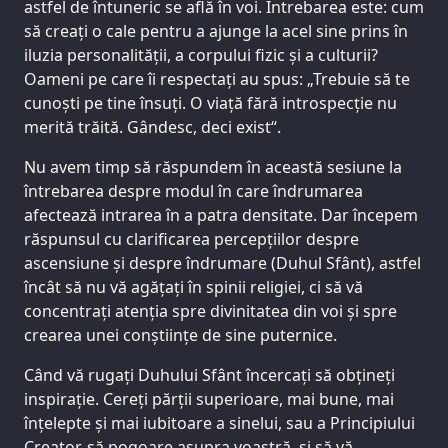
astfel de întuneric se află în voi. Întrebarea este: cum
să creați o cale pentru a ajunge la acel sine prins în
iluzia personalității, a corpului fizic și a culturii?
Oameni pe care îi respectați au spus: „Trebuie să te
cunoști pe tine însuți. O viață fără introspecție nu
merită trăită. Gândesc, deci exist“.
Nu avem timp să răspundem în această sesiune la
întrebarea despre modul în care îndrumarea
afectează intrarea în a patra densitate. Dar începem
răspunsul cu clarificarea percepțiilor despre
ascensiune și despre îndrumare (Duhul Sfânt), astfel
încât să nu vă agățați în spinii religiei, ci să vă
concentrați atenția spre divinitatea din voi și spre
crearea unei conștiințe de sine puternice.
Când vă rugați Duhului Sfânt încercați să obțineți
inspirație. Cereți părții superioare, mai bune, mai
înțelepte și mai iubitoare a sinelui, sau a Principiului
Creator, să pogoare asupra voastră, și să vă