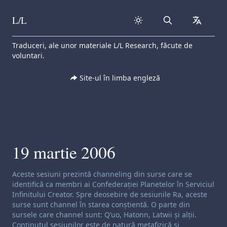
L/L
Search
collapse
Skip to content
Traduceri, ale unor materiale L/L Research, făcute de
voluntari.
Site-ul în limba engleză
19 martie 2006
Exonerare de responsabilitate privind canalizarea:
Aceste sesiuni prezintă channeling din surse care se
identifică ca membri ai Confederației Planetelor în Serviciul
Infinitului Creator. Spre deosebire de sesiunile Ra, aceste
surse sunt channel în starea conștientă. O parte din
sursele care channel sunt: Q’uo, Hatonn, Latwii și alții.
Conținutul sesiunilor este de natură metafizică și