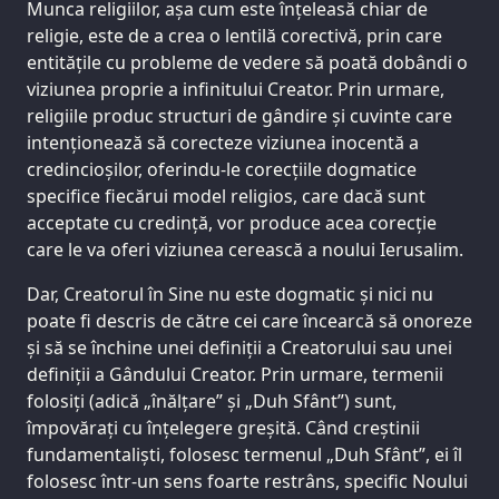
Munca religiilor, așa cum este înțeleasă chiar de
religie, este de a crea o lentilă corectivă, prin care
entitățile cu probleme de vedere să poată dobândi o
viziunea proprie a infinitului Creator. Prin urmare,
religiile produc structuri de gândire și cuvinte care
intenționează să corecteze viziunea inocentă a
credincioșilor, oferindu-le corecțiile dogmatice
specifice fiecărui model religios, care dacă sunt
acceptate cu credință, vor produce acea corecție
care le va oferi viziunea cerească a noului Ierusalim.
Dar, Creatorul în Sine nu este dogmatic și nici nu
poate fi descris de către cei care încearcă să onoreze
și să se închine unei definiții a Creatorului sau unei
definiții a Gândului Creator. Prin urmare, termenii
folosiți (adică „înălțare” și „Duh Sfânt”) sunt,
împovărați cu înțelegere greșită. Când creștinii
fundamentaliști, folosesc termenul „Duh Sfânt”, ei îl
folosesc într-un sens foarte restrâns, specific Noului