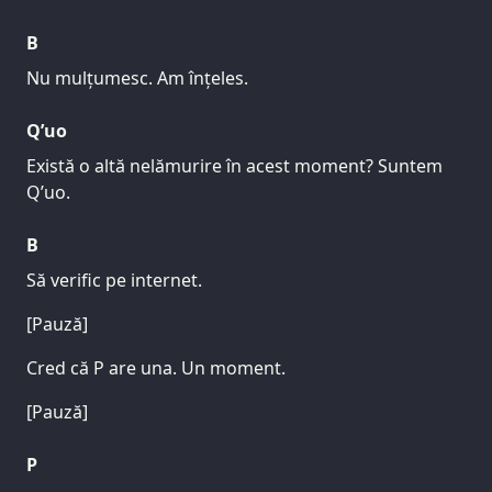
B
Nu mulțumesc. Am înțeles.
Q’uo
Există o altă nelămurire în acest moment? Suntem
Q’uo.
B
Să verific pe internet.
[Pauză]
Cred că P are una. Un moment.
[Pauză]
P