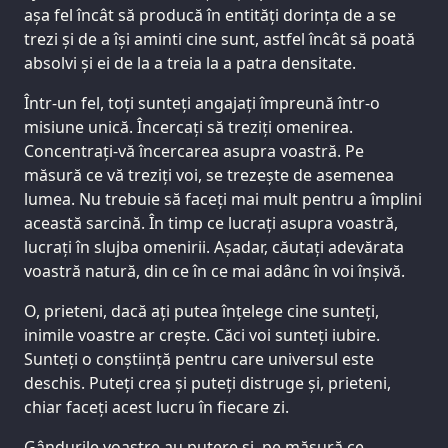
așa fel încât să producă în entități dorința de a se
trezi și de a își aminti cine sunt, astfel încât să poată
absolvi și ei de la a treia la a patra densitate.
Într-un fel, toți sunteți angajați împreună într-o
misiune unică. Încercați să treziți omenirea.
Concentrați-vă încercarea asupra voastră. Pe
măsură ce vă treziți voi, se trezește de asemenea
lumea. Nu trebuie să faceți mai mult pentru a împlini
această sarcină. În timp ce lucrați asupra voastră,
lucrați în slujba omenirii. Așadar, căutați adevărata
voastră natură, din ce în ce mai adânc în voi înșivă.
O, prieteni, dacă ați putea înțelege cine sunteți,
inimile voastre ar crește. Căci voi sunteți iubire.
Sunteți o conștiință pentru care universul este
deschis. Puteți crea și puteți distruge și, prieteni,
chiar faceți acest lucru în fiecare zi.
Gândurile voastre au putere și, pe măsură ce