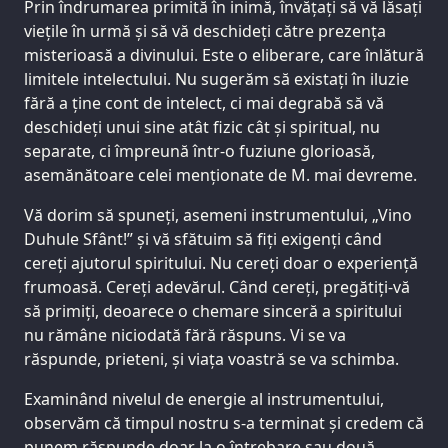
Prin îndrumarea primită în inimă, învățați să vă lăsați
viețile în urmă și să vă deschideți către prezența
misterioasă a divinului. Este o eliberare, care înlătură
limitele intelectului. Nu sugerăm să existați în iluzie
fără a ține cont de intelect, ci mai degrabă să vă
deschideți unui sine atât fizic cât și spiritual, nu
separate, ci împreună într-o fuziune glorioasă,
asemănătoare celei menționate de M. mai devreme.
Vă dorim să spuneți, asemeni instrumentului, „Vino
Duhule Sfânt!” și vă sfătuim să fiți exigenți când
cereți ajutorul spiritului. Nu cereți doar o experiență
frumoasă. Cereți adevărul. Când cereți, pregătiți-vă
să primiți, deoarece o chemare sinceră a spiritului
nu rămâne niciodată fără răspuns. Vi se va
răspunde, prieteni, și viața voastră se va schimba.
Examinând nivelul de energie al instrumentului,
observăm că timpul nostru s-a terminat și credem că
punem răspunde doar la o întrebare sau două