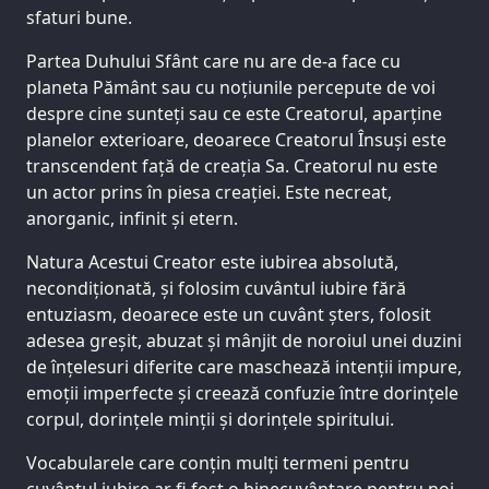
sfaturi bune.
Partea Duhului Sfânt care nu are de-a face cu
planeta Pământ sau cu noțiunile percepute de voi
despre cine sunteți sau ce este Creatorul, aparține
planelor exterioare, deoarece Creatorul Însuși este
transcendent față de creația Sa. Creatorul nu este
un actor prins în piesa creației. Este necreat,
anorganic, infinit și etern.
Natura Acestui Creator este iubirea absolută,
necondiționată, și folosim cuvântul iubire fără
entuziasm, deoarece este un cuvânt șters, folosit
adesea greșit, abuzat și mânjit de noroiul unei duzini
de înțelesuri diferite care maschează intenții impure,
emoții imperfecte și creează confuzie între dorințele
corpul, dorințele minții și dorințele spiritului.
Vocabularele care conțin mulți termeni pentru
cuvântul iubire ar fi fost o binecuvântare pentru noi.