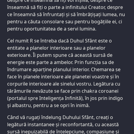
înseamnă să fiți o parte a infinitului Creator, despre
ce înseamnă să înfruntați și să îmbrățișați lumea, nu
pentru a căuta consolare sau pentru bogățiile ei, ci
pentru oportunitatea de a servi lumina.
Cel numit R se întreba dacă Duhul Sfânt este o
entitate a planelor interioare sau a planelor
exterioare. Îi putem spune că această sursă de
energie este parte a ambelor. Prin funcția sa de
îndrumare aparține planului interior. Chemarea se
face în planele interioare ale planetei voastre și în
corpurile interioare ale sinelui vostru. Legătura cu
tărâmurile nevăzute se face prin chakra coroanei
(portalul spre Inteligența Infinită), în jos prin indigo
și albastru, pentru a se opri în inimă.
Când vă rugați îndelung Duhului Sfânt, creați o
legătură instantanee și reconfortantă, cu această
sursă inepuizabilă de înțelepciune, compasiune și