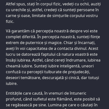
Altfel spus, stați în corpul fizic, vedeți cu ochii, auziți
cu urechile și, astfel, credeți că sunteți persoane în
carne și oase, limitate de simțurile corpului vostru
fizic.
Vă garantăm că percepția noastră despre voi este
complet diferită. În percepția noastră, sunteți ființe
extrem de puternice și magice. Chiar și încarnați,
aveți în voi capacitatea de a contacta divinul. Acest
lucru se datorează faptului că natura voastră este
însăși iubirea. Astfel, când cereți îndrumare, iubirea
cheamă iubire. Sunteți iubire inteligentă, uneori
confuză cu percepții tulburate de prejudecăți,
deseori temătoare, descurajată și cinică, dar totuși
iubire.
Entitățile care caută, în vremuri de întuneric
profund, când sufletul este flămând, este posibil să
se regăsească pe sine. Lumina pe care o căutați în