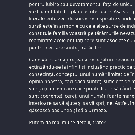
pentru iubire sau devotamentul față de unicul i
vostru entități din planele interioare. Așa s-ar 
literalmente zeci de surse de inspirație și îndru
sursă este în armonie cu celelalte surse de în
constituie familia voastră pe tărâmurile nevă
reamintite acele entități care sunt asociate cu vo
pentru cei care sunteți rătăcitori.
Când vă încarnați rețeaua de legături devine c
extinzându-se la infinit și incluzând practic pe t
consecință, conceptul unui număr limitat de î
opinia noastră, căci dacă sunteți suficient de 
voința (concentrare care poate fi atinsă când e
sunt coerente), cereți unui număr foarte mare 
interioare să vă ajute și să vă sprijine. Astfel, î
găsească pasiunea și să o urmeze.
Putem da mai multe detalii, frate?