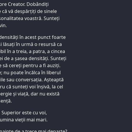
spre Creator. Dobândiți
 că vă despărțiți de sinele
rsonalitatea voastră. Sunteți
vin.
 densități în acest punct foarte
 și lăsați în urmă o resursă ca
il în a treia, a patra, a cincea
ei de a șasea densități. Sunteți
 să cereți pentru a fi auziți.
; nu poate încălca în liberul
rile sau conversația. Așteaptă
 că sunteți voi înșivă, la cel
nergie și viață, dar nu există
sență.
 Superior este cu voi,
umina vieții mai mari.
înainte de a trece mai departe?