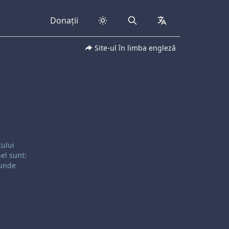
Donații
Search
collapsed
Site-ul în limba engleză
tului
el sunt:
 unde