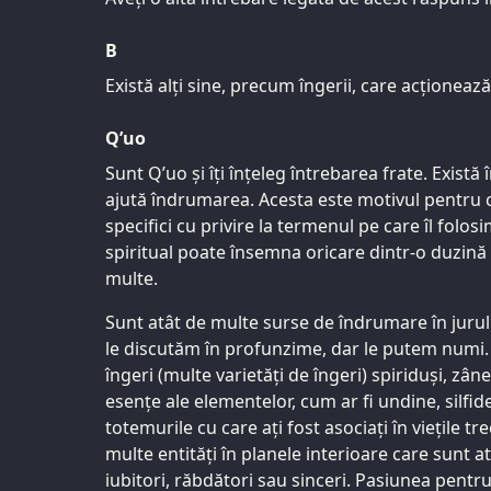
B
Există alți sine, precum îngerii, care acționează 
Q’uo
Sunt Q’uo și îți înțeleg întrebarea frate. Există 
ajută îndrumarea. Acesta este motivul pentru 
specifici cu privire la termenul pe care îl folo
spiritual poate însemna oricare dintr-o duzină 
multe.
Sunt atât de multe surse de îndrumare în jurul 
le discutăm în profunzime, dar le putem numi. E
îngeri (multe varietăți de îngeri) spiriduși, zâne 
esențe ale elementelor, cum ar fi undine, silfide
totemurile cu care ați fost asociați în viețile 
multe entități în planele interioare care sunt a
iubitori, răbdători sau sinceri. Pasiunea pentr