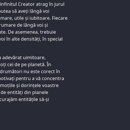
nfinitul Creator atrag în jurul
putea să aveți lângă voi
mare, utile și iubitoare. Fiecare
drumare de lângă voi și
zute. De asemenea, trebuie
i în alte densități, în special
u adevărat uimitoare,
oți cei de pe planetă. În
ndrumători nu este corect în
motivați pentru a vă concentra
moțiile și dorințele voastre
de entități din planele
ncurajăm entitățile să-și