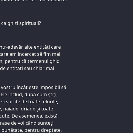
ca ghizi spirituali?
într-adevăr alte entități care
care am încercat să fim mai
sim, pentru că termenul ghid
de entități sau chiar mai
vostru încât este imposibil să
le includ, după cum știți,
și spirite de toate felurile,
, naiade, driade și toate
trecute. De asemenea, există
trase de voi când sunteți
u bunătate, pentru dreptate,