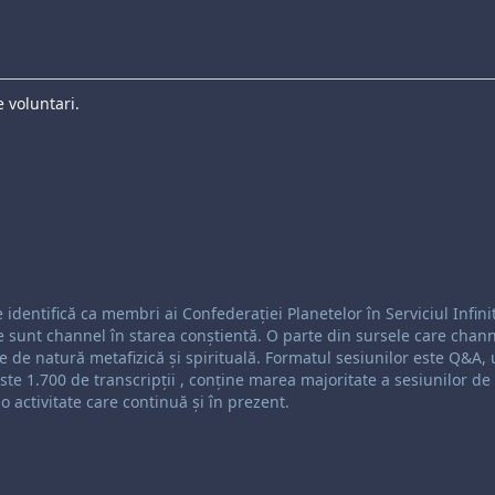
 voluntari.
rea:
identifică ca membri ai Confederației Planetelor în Serviciul Infini
e sunt channel în starea conștientă. O parte din sursele care chann
ste de natură metafizică și spirituală. Formatul sesiunilor este Q&A,
te 1.700 de transcripții , conține marea majoritate a sesiunilor de
 activitate care continuă și în prezent.