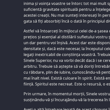
inima și voința voastre se întorc tot mai mult 
suficientă gravitate spirituală pentru a înțelege
acestei creații. Nu mai sunteți interesați în pe
gata să fiți absorbiți încă o dată în principiul di
Astfel vă întoarceți în mijlocul celei de-a șasea
prețios și esențial al distilării sufletului vostru
un dar pentru voi înșivă. Acest dar este disponib
densitate și, dacă este necesar, la începutul cel
legați inextricabil de conștiința voastră. Trebuie
Sinele Superior, nu va vorbi decât dacă i se cere
arbitru. Trebuie să aștepte să vă doriți întrebă
cu răbdare, plin de iubire, cunoscându-vă pentru
mai înalt nivel. Există culoare în spirit. Există e
ființă. Spiritul este necreat. Este o resursă, o e
Prin urmare, în momentul morții, Sinele vostru
susținându-vă și încurajându-vă la trecerea în l
Aveți o altă întrebare legată de acest răspuns 