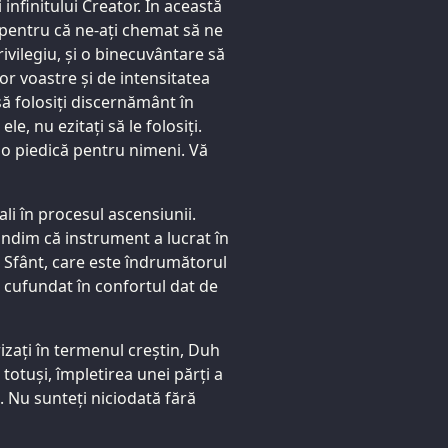
 infinitului Creator. În această
 pentru că ne-ați chemat să ne
ivilegiu, și o binecuvântare să
or voastre și de intensitatea
ă folosiți discernământ în
e, nu ezitați să le folosiți.
 o piedică pentru nimeni. Vă
ali în procesul ascensiunii.
ndim că instrument a lucrat în
i Sfânt, care este îndrumătorul
e cufundat în confortul dat de
izați în termenul creștin, Duh
, totuși, împletirea unei părți a
t. Nu sunteți niciodată fără