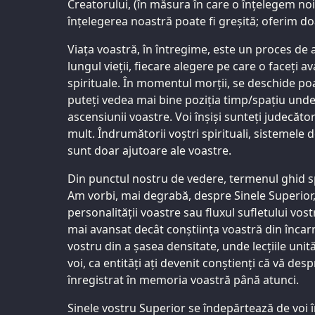
Creatorului, (în măsura în care o înțelegem noi)
înțelegerea noastră poate fi greșită; oferim d
Viața voastră, în întregime, este un proces de
lungul vieții, fiecare alegere pe care o faceți a
spirituale. În momentul morții, se deschide poa
puteți vedea mai bine poziția timp/spațiu unde 
ascensiunii voastre. Voi înșiși sunteți judecător
mult. Îndrumătorii voștri spirituali, sistemele 
sunt doar ajutoare ale voastre.
Din punctul nostru de vedere, termenul ghid sp
Am vorbi, mai degrabă, despre Sinele Superior
personalității voastre sau fluxul sufletului vos
mai avansat decât conștiința voastră din încar
vostru din a șasea densitate, unde lecțiile unit
voi, ca entități ați devenit conștienți că vă des
înregistrat în memoria voastră până atunci.
Sinele vostru Superior se îndepărtează de voi 