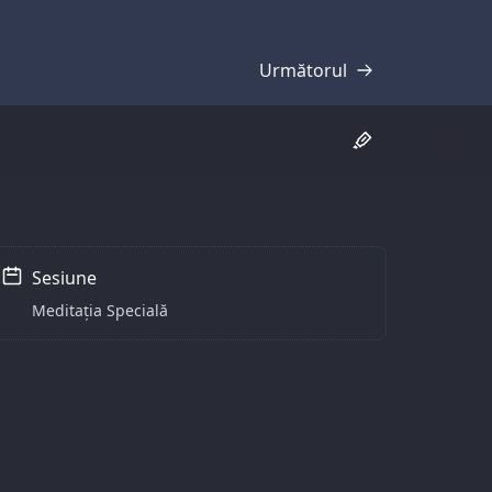
Următorul
Transcriere
Sesiune
Meditația Specială