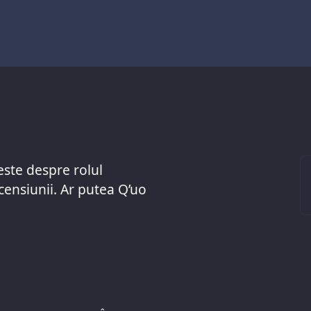
este despre rolul
censiunii. Ar putea Q’uo