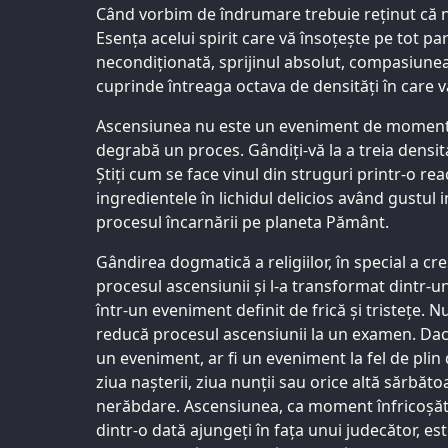
Când vorbim de îndrumare trebuie reținut că n
Esența acelui spirit care vă însoțește pe tot pa
necondiționată, sprijinul absolut, compasiunea 
cuprinde întreaga octava de densități în care 
Ascensiunea nu este un eveniment de moment
degrabă un proces. Gândiți-vă la a treia densitat
Știți cum se face vinul din struguri printr-o r
ingredientele în lichidul delicios având gustul i
procesul încarnării pe planeta Pământ.
Gândirea dogmatică a religiilor, în special a cr
procesul ascensiunii și l-a transformat dintr-u
într-un eveniment definit de frică și tristețe. N
reducă procesul ascensiunii la un examen. Dac
un eveniment, ar fi un eveniment la fel de plin
ziua nașterii, ziua nunții sau orice altă sărbă
nerăbdare. Ascensiunea, ca moment înfricoșăto
dintr-o dată ajungeți în fața unui judecător, es