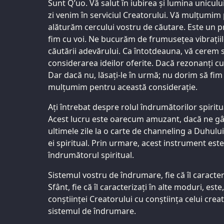
Sunt Q’uo. Vă salut în iubirea și lumina unicului
zi venim în serviciul Creatorului. Vă mulțumim
alăturăm cercului vostru de căutare. Este un pr
fim cu voi. Ne bucurăm de frumusețea vibrațiil
căutării adevărului. Ca întotdeauna, vă cerem s
considerarea ideilor oferite. Dacă rezonanți cu el
Dar dacă nu, lăsați-le în urmă; nu dorim să fim
mulțumim pentru această considerație.
Ați întrebat despre rolul îndrumătorilor spiritu
Acest lucru este oarecum amuzant, dacă ne gâ
ultimele zile la o carte de channeling a Duhulu
ei spiritual. Prin urmare, acest instrument est
îndrumătorul spiritual.
Sistemul vostru de îndrumare, fie că îl caracter
Sfânt, fie că îl caracterizați în alte moduri, este
conștiinței Creatorului cu conștiința celui crea
sistemul de îndrumare.