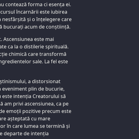
u contează forma ci esența ei.
rcursul încarnării este iubirea
nesfârșită și o înțelegere care
vă bucurați acum de conștiință.
. Ascensiunea este mai
e ca la o distilerie spirituală.
eacție chimică care transformă
ngredientelor sale. La fel este
eștinismului, a distorsionat
n eveniment plin de bucurie,
u este intenția Creatorului să
ă am privi ascensiunea, ca pe
 de emoții pozitive precum este
toare așteptată cu mare
r în care lumea se termină și
te departe de intenția