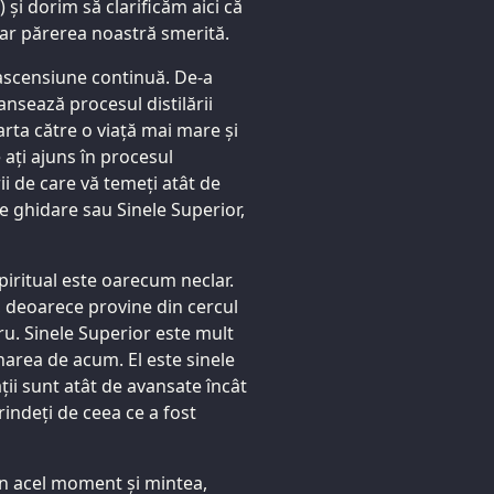
 și dorim să clarificăm aici că
oar părerea noastră smerită.
 ascensiune continuă. De-a
vansează procesul distilării
rta către o viață mai mare și
ați ajuns în procesul
ii de care vă temeți atât de
de ghidare sau Sinele Superior,
iritual este oarecum neclar.
, deoarece provine din cercul
tru. Sinele Superior este mult
narea de acum. El este sinele
ății sunt atât de avansate încât
prindeți de ceea ce a fost
în acel moment și mintea,