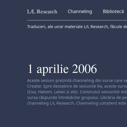
L/L
Research
Channeling
Bibliotecă
Skip to content
Traduceri, ale unor materiale L/L Research, făcute de
1 aprilie 2006
Exonerare de responsabilitate privind canaliza
Aceste sesiuni prezintă channeling din surse care se 
Creator. Spre deosebire de sesiunile Ra, aceste surs
Q’uo, Hatonn, Latwii și alții. Conținutul sesiunilor e
sursa răspunde întrebărilor grupului. Librăria de pes
channeling L/L Research. Channeling conștient este o