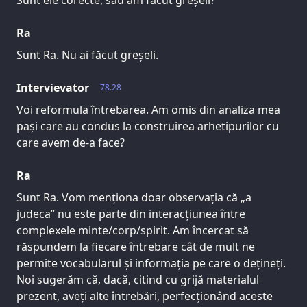
Sunt ele corecte, sau am făcut greșeli?
Ra
Sunt Ra. Nu ai făcut greșeli.
Intervievator
78.28
Voi reformula întrebarea. Am omis din analiza mea
pași care au condus la construirea arhetipurilor cu
care avem de-a face?
Ra
Sunt Ra. Vom menționa doar observația că „a
judeca” nu este parte din interacțiunea între
complexele minte/corp/spirit. Am încercat să
răspundem la fiecare întrebare cât de mult ne
permite vocabularul și informația pe care o dețineți.
Noi sugerăm că, dacă, citind cu grijă materialul
prezent, aveți alte întrebări, perfecționând aceste