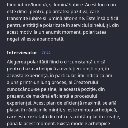
fiind iubire/lumină, și lumină/iubire. Acest lucru nu
este dificil pentru polaritatea pozitivă, care
transmite iubire și lumină altor-sine. Este însă dificil
pentru entitățile polarizate în serviciul sinelui, și, din
acest motiv, la un anumit moment, polaritatea
negativă este abandonată.
Intervievator
78.26
Alegerea polarității fiind o circumstanță unică
pentru baza arhetipică a evoluției conștiinței, în
această experiență, în particular, îmi indică că am
ajuns printr-un lung proces, al Creatorului
cunoscându-se pe sine, la această poziție, din
prezent, de maximă eficiență a procesului
experienței. Acest plan de eficiență maximă, se află
plasat în rădăcinile minții, și este mintea arhetipică,
care este rezultată din tot ce s-a întâmplat în creație,
până la acest moment. Există modele arhetipice