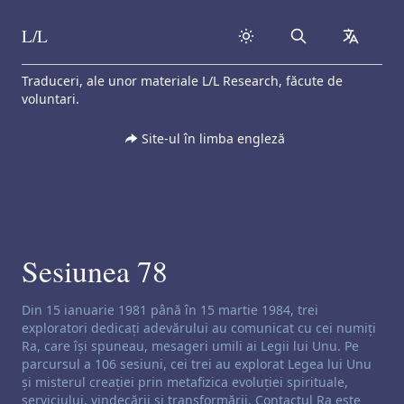
L/L
Search
collapse
Skip to content
Traduceri, ale unor materiale L/L Research, făcute de
voluntari.
Site-ul în limba engleză
Sesiunea 78
Exonerare de responsabilitate privind canalizarea:
Din 15 ianuarie 1981 până în 15 martie 1984, trei
exploratori dedicați adevărului au comunicat cu cei numiți
Ra, care își spuneau, mesageri umili ai Legii lui Unu. Pe
parcursul a 106 sesiuni, cei trei au explorat Legea lui Unu
și misterul creației prin metafizica evoluției spirituale,
serviciului, vindecării și transformării. Contactul Ra este