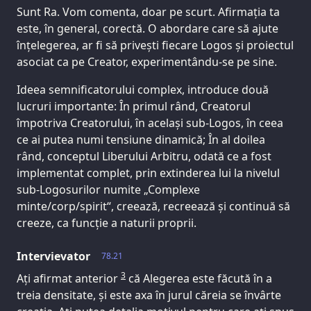
Sunt Ra. Vom comenta, doar pe scurt. Afirmația ta
este, în general, corectă. O abordare care să ajute
înțelegerea, ar fi să privești fiecare Logos și proiectul
asociat ca pe Creator, experimentându-se pe sine.
Ideea semnificatorului complex, introduce două
lucruri importante: În primul rând, Creatorul
împotriva Creatorului, în același sub-Logos, în ceea
ce ai putea numi tensiune dinamică; În al doilea
rând, conceptul Liberului Arbitru, odată ce a fost
implementat complet, prin extinderea lui la nivelul
sub-Logosurilor numite „Complexe
minte/corp/spirit“, creează, recreează și continuă să
creeze, ca funcție a naturii proprii.
Intervievator
78.21
3
Ați afirmat anterior
că Alegerea este făcută în a
treia densitate, și este axa în jurul căreia se învârte