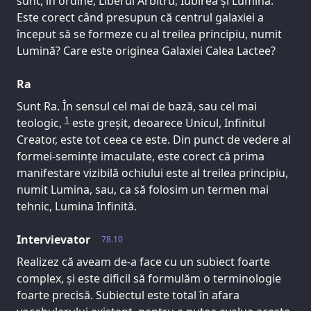
sunt, în ordine, Liberul Arbitru, Iubirea și Lumina.
Este corect când presupun că centrul galaxiei a
început să se formeze cu al treilea principiu, numit
Lumină? Care este originea Galaxiei Calea Lactee?
Ra
Sunt Ra. În sensul cel mai de bază, sau cel mai
1
teologic,
este greșit, deoarece Unicul, Infinitul
Creator, este tot ceea ce este. Din punct de vedere al
formei-semințe imaculate, este corect că prima
manifestare vizibilă ochiului este al treilea principiu,
numit Lumina, sau, ca să folosim un termen mai
tehnic, Lumina Infinită.
Intervievator
78.10
Realizez că aveam de-a face cu un subiect foarte
complex, și este dificil să formulăm o terminologie
foarte precisă. Subiectul este total în afara