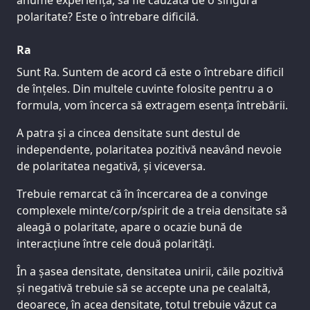
anume experiență, să fie cauzată de o singură
polaritate? Este o întrebare dificilă.
Ra
Sunt Ra. Suntem de acord că este o întrebare dificil
de înțeles. Din multele cuvinte folosite pentru a o
formula, vom încerca să extragem esența întrebării.
A patra și a cincea densitate sunt destul de
independente, polaritatea pozitivă neavând nevoie
de polaritatea negativă, și viceversa.
Trebuie remarcat că în încercarea de a convinge
complexele minte/corp/spirit de a treia densitate să
aleagă o polaritate, apare o ocazie bună de
interacțiune între cele două polarități.
În a șasea densitate, densitatea unirii, căile pozitivă
și negativă trebuie să se accepte una pe cealaltă,
deoarece, în acea densitate, totul trebuie văzut ca