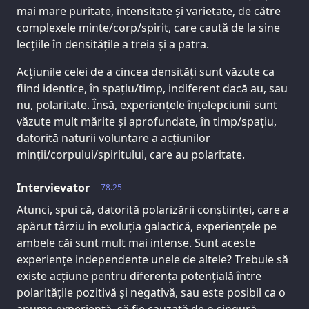
mai mare puritate, intensitate și varietate, de către
complexele minte/corp/spirit, care caută de la sine
lecțiile în densitățile a treia și a patra.
Acțiunile celei de a cincea densități sunt văzute ca
fiind identice, în spațiu/timp, indiferent dacă au, sau
nu, polaritate. Însă, experiențele înțelepciunii sunt
văzute mult mărite și aprofundate, în timp/spațiu,
datorită naturii voluntare a acțiunilor
minții/corpului/spiritului, care au polaritate.
Intervievator
78.25
Atunci, spui că, datorită polarizării conștiinței, care a
apărut târziu în evoluția galactică, experiențele pe
ambele căi sunt mult mai intense. Sunt aceste
experiențe independente unele de altele? Trebuie să
existe acțiune pentru diferența potențială între
polaritățile pozitivă și negativă, sau este posibil ca o