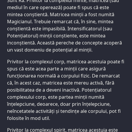
Sunt Ra. Privitor la complexul minte, matricea (sau
mediul în care operează) poate fi spus că este
mintea conștientă. Matricea minții a fost numită
Magicianul. Trebuie remarcat că, în sine, mintea
conștientă este impasibilă. Intensificatorul (sau
Potențiatorul) minții conștiente, este mintea
inconștientă. Această pereche de concepte acoperă
un vast domeniu de potențial al minții.
Privitor la complexul corp, matricea acestuia poate fi
spus că este acea parte a minții care asigură
funcționarea normală a corpului fizic. De remarcat
că, în acest caz, matricea este mereu activă, fără
posibilitatea de a deveni inactivă. Potențiatorul
complexului corp, este partea minții numită
înțelepciune, deoarece, doar prin înțelepciune,
neîncetatele activități și tendințe ale corpului, pot fi
folosite în mod util.
Privitor la complexul spirit, matricea acestuia este