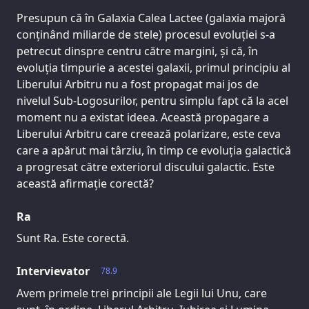
Presupun că în Galaxia Calea Lactee (galaxia majoră
conținând miliarde de stele) procesul evoluției s-a
petrecut dinspre centru către margini, și că, în
evoluția timpurie a acestei galaxii, primul principiu al
Liberului Arbitru nu a fost propagat mai jos de
nivelul Sub-Logosurilor, pentru simplu fapt că la acel
moment nu a existat ideea. Această propagare a
Liberului Arbitru care creează polarizare, este ceva
care a apărut mai târziu, în timp ce evoluția galactică
a progresat către exteriorul discului galactic. Este
această afirmație corectă?
Ra
Sunt Ra. Este corectă.
Intervievator
78.9
Avem primele trei principii ale Legii lui Unu, care