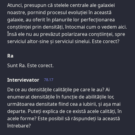
Atunci, presupun că stelele centrale ale galaxiei
noastre, pornind procesul evoluției în această
galaxie, au oferit în planurile lor perfecționarea
conștiinței prin densități, întocmai cum o vedem aici.
Însă ele nu au prevăzut polarizarea conștiinței, spre
serviciul altor-sine și serviciul sinelui. Este corect?
Ra
Sunt Ra. Este corect.
Intervievator
78.17
De ce au densitățile calitățile pe care le au? Ai
enumerat densitățile în funcție de abilitățile lor,
următoarea densitate fiind cea a iubirii, și așa mai
departe. Puteți explica de ce există acele calități, în
acele forme? Este posibil să răspundeți la această
întrebare?