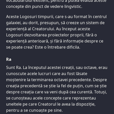
vocabularului existent, pentru a putea evalua aceste
concepte din punct de vedere lingvistic.
Aceste Logosuri timpurii, care s-au format în centrul
galaxiei, au dorit, presupun, să creeze un sistem de
experiență al Creatorului. Au început aceste
Logosuri dezvoltarea proiectelor proprii, fără o
experiență anterioară, și fără informație despre ce
se poate crea? Este o întrebare dificila.
Ra
Sunt Ra. La începutul acestei creații, sau octave, erau
cunoscute acele lucruri care au fost lăsate
moștenire la terminarea octavei precedente. Despre
creația precedentă se știe la fel de puțin, cum se știe
despre creația care va veni după cea curentă. Totuși,
se cunoșteau acele concepte care reprezentau
uneltele pe care Creatorul le avea la dispoziție,
pentru a se cunoaște pe sine.