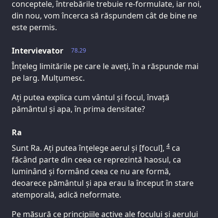
conceptele, întrebările trebuie re-formulate, iar noi,
din nou, vom încerca să răspundem cât de bine ne
este permis.
Intervievator
78.29
Înțeleg limitările pe care le aveți, în a răspunde mai
pe larg. Mulțumesc.
Ați putea explica cum vântul și focul, învață
pământul și apa, în prima densitate?
Ra
4
Sunt Ra. Ați putea înțelege aerul și [focul],
ca
făcând parte din ceea ce reprezintă haosul, ca
luminând și formând ceea ce nu are formă,
deoarece pământul și apa erau la început în stare
atemporală, adică neformate.
Pe măsură ce principiile active ale focului și aerului