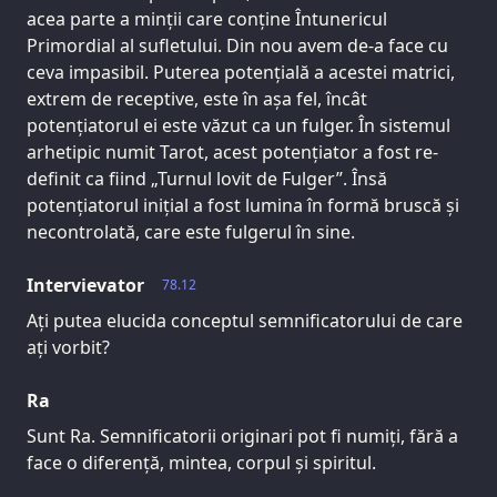
acea parte a minții care conține Întunericul
Primordial al sufletului. Din nou avem de-a face cu
ceva impasibil. Puterea potențială a acestei matrici,
extrem de receptive, este în așa fel, încât
potențiatorul ei este văzut ca un fulger. În sistemul
arhetipic numit Tarot, acest potențiator a fost re-
definit ca fiind „Turnul lovit de Fulger”. Însă
potențiatorul inițial a fost lumina în formă bruscă și
necontrolată, care este fulgerul în sine.
Intervievator
78.12
Ați putea elucida conceptul semnificatorului de care
ați vorbit?
Ra
Sunt Ra. Semnificatorii originari pot fi numiți, fără a
face o diferență, mintea, corpul și spiritul.