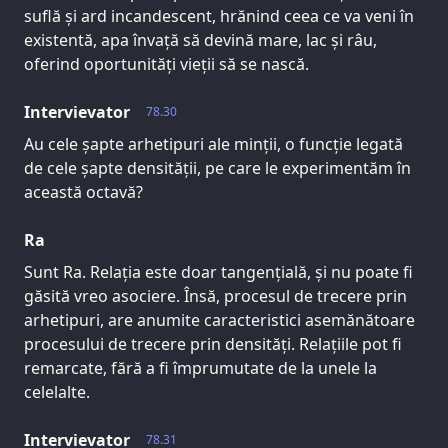
suflă și ard incandescent, hrănind ceea ce va veni în
existentă, apa învață să devină mare, lac și râu,
oferind oportunități vieții să se nască.
Intervievator
78.30
Au cele șapte arhetipuri ale minții, o funcție legată
de cele șapte densității, pe care le experimentăm în
această octavă?
Ra
Sunt Ra. Relația este doar tangențială, și nu poate fi
găsită vreo asociere. Însă, procesul de trecere prin
arhetipuri, are anumite caracteristici asemănătoare
procesului de trecere prin densități. Relațiile pot fi
remarcate, fără a fi împrumutate de la unele la
celelalte.
Intervievator
78.31