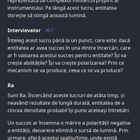
reprezentată de complexul minte/corp/spirit al
instrumentului. Pe lângă acest lucru, entitatea
dorește să stingă această lumină.
Intervievator
80.7
Înțeleg acest lucru până la un punct, care este: dacă
entitatea ar avea succes în una dintre încercări, care
ar fi valoarea acestui succes pentru entitate? Își va
crește abilitățile? Își va crește polarizarea? Prin ce
mecanism se va produce, ceea ce se va produce?
Ra
Sunt Ra. Încercând aceste lucruri de atâta timp, și
neavând rezultate de lungă durată, entitatea de a
cincea densitate probabil își pune aceleași întrebări.
Un succes ar însemna o mărire a polarității negative
a entității, deoarece elimină o sursă de lumină. Prin
urmare, oferă acestui spațiu/timp, unde există