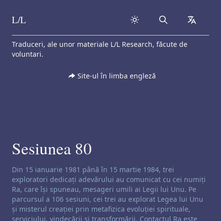
L/L
Search
collapse
Skip to content
Traduceri, ale unor materiale L/L Research, făcute de
voluntari.
Site-ul în limba engleză
Sesiunea 80
Exonerare de responsabilitate privind canalizarea:
Din 15 ianuarie 1981 până în 15 martie 1984, trei
exploratori dedicați adevărului au comunicat cu cei numiți
Ra, care își spuneau, mesageri umili ai Legii lui Unu. Pe
parcursul a 106 sesiuni, cei trei au explorat Legea lui Unu
și misterul creației prin metafizica evoluției spirituale,
serviciului, vindecării și transformării. Contactul Ra este