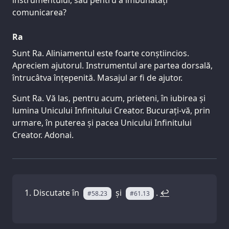
instrumentului, sau pentru a îmbunătăți
comunicarea?
Ra
Sunt Ra. Aliniamentul este foarte conștiincios.
Apreciem ajutorul. Instrumentul are partea dorsală,
întrucâtva înțepenită. Masajul ar fi de ajutor.
Sunt Ra. Vă las, pentru acum, prieteni, în iubirea și
lumina Unicului Infinitului Creator. Bucurați-vă, prin
urmare, în puterea și pacea Unicului Infinitului
Creator. Adonai.
Discutate în
și
.
↩
#58.23
#61.13