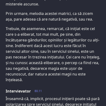
misterele ascunse.
Prin urmare, melodia acestei matrici, ca să zicem
așa, pare adesea că are natură negativă, sau rea.
Trebuie, de asemenea, remarcat, că inițiat este cel
care s-a eliberat, tot mai mult, pe sine, din
încătușarea gândurilor, opiniilor și legăturilor cu alți-
sine. Indiferent dacă acest lucru este făcut în
serviciul altor-sine, sau în serviciul sinelui, este un
pas necesar în trezirea inițiatului. Cei care nu înțeleg,
și nu cunosc această eliberare, o percep ca fiind rea,
sau negativă, deoarece magia este ușor de
recunoscut, dar natura acestei magii nu este
înțeleasă.
Intervievator
80.11
Înseamnă că, implicit, procesul inițierii poate să pară
polarizarea spre serviciul sinelui, deoarece inițiatul