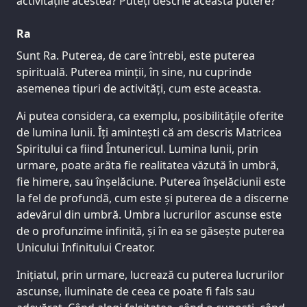
activitățile acestea? Puteți descrie această putere?
Ra
Sunt Ra. Puterea, de care întrebi, este puterea
spirituală. Puterea minții, în sine, nu cuprinde
asemenea tipuri de activități, cum este aceasta.
Ai putea considera, ca exemplu, posibilitățile oferite
de lumina lunii. Îți amintești că am descris Matricea
Spiritului ca fiind Întunericul. Lumina lunii, prin
urmare, poate arăta fie realitatea văzută în umbră,
fie himere, sau înșelăciune. Puterea înșelăciunii este
la fel de profundă, cum este și puterea de a discerne
adevărul din umbră. Umbra lucrurilor ascunse este
de o profunzime infinită, și în ea se găsește puterea
Unicului Infinitului Creator.
Inițiatul, prin urmare, lucrează cu puterea lucrurilor
ascunse, iluminate de ceea ce poate fi fals sau