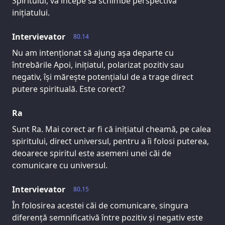
Spiritului, va începe să schimbe perspectiva
inițiatului.
Intervievator
80.14
Nu am intenționat să ajung așa departe cu
întrebările Apoi, inițiatul, polarizat pozitiv sau
negativ, își mărește potențialul de a trage direct
putere spirituală. Este corect?
Ra
Sunt Ra. Mai corect ar fi că inițiatul cheamă, pe calea
spiritului, direct universul, pentru a îi folosi puterea,
deoarece spiritul este asemeni unei căi de
comunicare cu universul.
Intervievator
80.15
În folosirea acestei căi de comunicare, singura
diferență semnificativă între pozitiv și negativ este