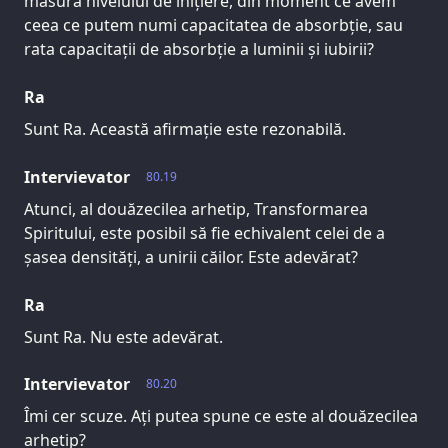
măsura nivelului de inițiere, din moment ce avem
ceea ce putem numi capacitatea de absorbție, sau
rata capacitații de absorbție a luminii și iubirii?
Ra
Sunt Ra. Această afirmație este rezonabilă.
Intervievator
80.19
Atunci, al douăzecilea arhetip, Transformarea
Spiritului, este posibil să fie echivalent celei de a
șasea densități, a unirii căilor. Este adevărat?
Ra
Sunt Ra. Nu este adevărat.
Intervievator
80.20
Îmi cer scuze. Ați putea spune ce este al douăzecilea
arhetip?