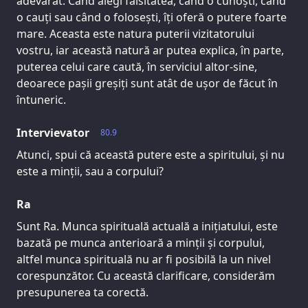
adevărat. Când alegi falsitatea, când o cunoști, când
o cauți sau când o folosești, îți oferă o putere foarte
mare. Aceasta este natura puterii vizitatorului
vostru, iar această natură ar putea explica, în parte,
puterea celui care caută, în serviciul altor-sine,
deoarece pașii greșiți sunt atât de ușor de făcut în
întuneric.
Intervievator
80.9
Atunci, spui că această putere este a spiritului, și nu
este a minții, sau a corpului?
Ra
Sunt Ra. Munca spirituală actuală a inițiatului, este
bazată pe munca anterioară a minții și corpului,
altfel munca spirituală nu ar fi posibilă la un nivel
corespunzător. Cu această clarificare, considerăm
presupunerea ta corectă.