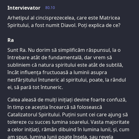
Intervievator
80.10
Arhetipul al cincisprezecelea, care este Matricea
Spiritului, a fost numit Diavol. Poți explica de ce?
Ra
Sunt Ra. Nu dorim să simplificăm răspunsul, la o
întrebare atât de fundamentală, dar vrem să
subliniem că natura spiritului este atât de subtilă,
încât influența fructuoasă a luminii asupra
nesfârșitului întuneric al spiritului, poate, la rândul
ei, să pară tot întuneric.
Calea aleasă de mulți inițiați devine foarte confuză,
în timp ce aceștia încearcă să folosească
Catalizatorul Spiritului. Puțini sunt cei care ajung să
tolereze cu succes lumina soarelui. Vasta majoritate
a celor inițiați, rămân dibuind în lumina lunii, și, cum
am spus, lumina lunii poate înșela, sau revela