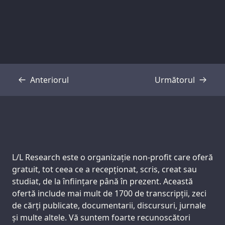
Anteriorul
Următorul
Transcriere
Transcriere
Support us:
L/L Research este o organizație non-profit care oferă
gratuit, tot ceea ce a recepționat, scris, creat sau
studiat, de la înființare până în prezent. Această
ofertă include mai mult de 1700 de transcripții, zeci
de cărți publicate, documentarii, discursuri, jurnale
și multe altele. Vă suntem foarte recunoscători