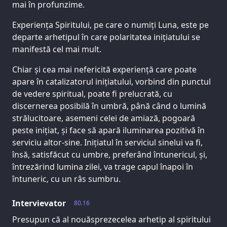
mai în profunzime.
Experiența Spiritului, pe care o numiți Luna, este pe
departe arhetipul în care polaritatea inițiatului se
manifestă cel mai mult.
Chiar și cea mai nefericită experiență care poate
apare în catalizatorul inițiatului, vorbind din punctul
de vedere spiritual, poate fi prelucrată, cu
discernerea posibilă în umbră, până când o lumină
strălucitoare, asemeni celei de amiază, pogoară
peste inițiat, și face să apară iluminarea pozitivă în
serviciu altor-sine. Inițiatul în serviciul sinelui va fi,
însă, satisfăcut cu umbre, preferând întunericul, și,
întrezărind lumina zilei, va trage capul înapoi în
întuneric, cu un râs sumbru.
Intervievator
80.16
Presupun că al nouăsprezecelea arhetip al spiritului