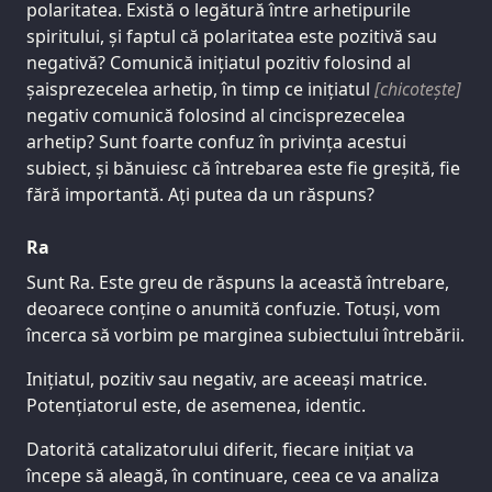
polaritatea. Există o legătură între arhetipurile
spiritului, și faptul că polaritatea este pozitivă sau
negativă? Comunică inițiatul pozitiv folosind al
șaisprezecelea arhetip, în timp ce inițiatul
[chicotește]
negativ comunică folosind al cincisprezecelea
arhetip? Sunt foarte confuz în privința acestui
subiect, și bănuiesc că întrebarea este fie greșită, fie
fără importantă. Ați putea da un răspuns?
Ra
Sunt Ra. Este greu de răspuns la această întrebare,
deoarece conține o anumită confuzie. Totuși, vom
încerca să vorbim pe marginea subiectului întrebării.
Inițiatul, pozitiv sau negativ, are aceeași matrice.
Potențiatorul este, de asemenea, identic.
Datorită catalizatorului diferit, fiecare inițiat va
începe să aleagă, în continuare, ceea ce va analiza