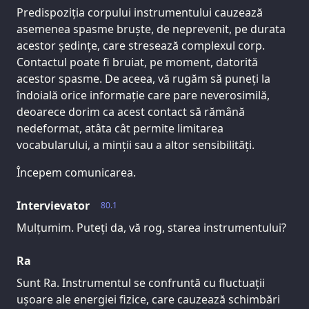
Predispoziția corpului instrumentului cauzează
asemenea spasme bruște, de neprevenit, pe durata
acestor ședințe, care stresează complexul corp.
Contactul poate fi bruiat, pe moment, datorită
acestor spasme. De aceea, vă rugăm să puneți la
îndoială orice informație care pare neverosimilă,
deoarece dorim ca acest contact să rămână
nedeformat, atâta cât permite limitarea
vocabularului, a minții sau a altor sensibilități.
Începem comunicarea.
Intervievator
80.1
Mulțumim. Puteți da, vă rog, starea instrumentului?
Ra
Sunt Ra. Instrumentul se confruntă cu fluctuații
ușoare ale energiei fizice, care cauzează schimbări