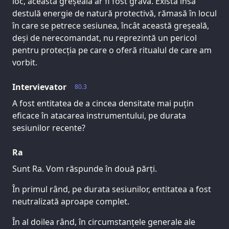
loc, această greșeală ar fi fost gravă. Există însă
destulă energie de natură protectivă, rămasă în locul
în care se petrece sesiunea, încât această greșeală,
deși de nerecomandat, nu reprezintă un pericol
pentru protecția pe care o oferă ritualul de care am
vorbit.
Intervievator
80.3
A fost entitatea de a cincea densitate mai puțin
eficace în atacarea instrumentului, pe durata
sesiunilor recente?
Ra
Sunt Ra. Vom răspunde în două părți.
În primul rând, pe durata sesiunilor, entitatea a fost
neutralizată aproape complet.
În al doilea rând, în circumstanțele generale ale