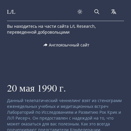
L/L
Search
collapse
Skip to content
Вы находитесь на части сайта L/L Research,
переведенной добровольцами
Англоязычный сайт
20 мая 1990 г.
Заявление об отказе от ответственности:
Данный телепатический ченнелинг взят из стенограмм
еженедельных учебных и медитационных встреч
Лабораторий по Исследованиям и Развитию Рок Крик и
Л/Л Рисерч. Он предоставлен с надеждой на то, что
может оказаться для вас полезным. Как это всегда
подчеркивают представители Конфедерации,