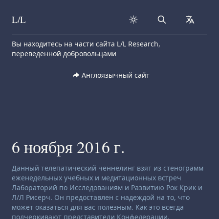
L/L
Search
collapse
Skip to content
Вы находитесь на части сайта L/L Research,
переведенной добровольцами
Англоязычный сайт
6 ноября 2016 г.
Заявление об отказе от ответственности:
Данный телепатический ченнелинг взят из стенограмм
еженедельных учебных и медитационных встреч
Лабораторий по Исследованиям и Развитию Рок Крик и
Л/Л Рисерч. Он предоставлен с надеждой на то, что
может оказаться для вас полезным. Как это всегда
подчеркивают представители Конфедерации,