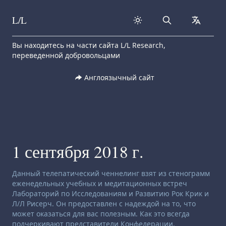
L/L
Search
collapse
Skip to content
Вы находитесь на части сайта L/L Research,
переведенной добровольцами
Англоязычный сайт
1 сентября 2018 г.
Заявление об отказе от ответственности:
Данный телепатический ченнелинг взят из стенограмм
еженедельных учебных и медитационных встреч
Лабораторий по Исследованиям и Развитию Рок Крик и
Л/Л Рисерч. Он предоставлен с надеждой на то, что
может оказаться для вас полезным. Как это всегда
подчеркивают представители Конфедерации,