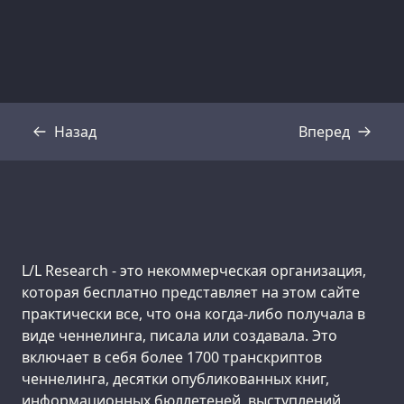
Назад
Вперед
Стенограмма
Стенограмма
Support us:
L/L Research - это некоммерческая организация,
которая бесплатно представляет на этом сайте
практически все, что она когда-либо получала в
виде ченнелинга, писала или создавала. Это
включает в себя более 1700 транскриптов
ченнелинга, десятки опубликованных книг,
информационных бюллетеней, выступлений,