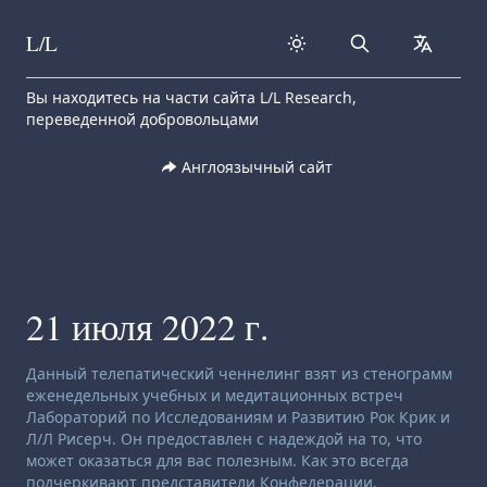
L/L
Search
collapse
Skip to content
Вы находитесь на части сайта L/L Research,
переведенной добровольцами
Англоязычный сайт
21 июля 2022 г.
Заявление об отказе от ответственности:
Данный телепатический ченнелинг взят из стенограмм
еженедельных учебных и медитационных встреч
Лабораторий по Исследованиям и Развитию Рок Крик и
Л/Л Рисерч. Он предоставлен с надеждой на то, что
может оказаться для вас полезным. Как это всегда
подчеркивают представители Конфедерации,