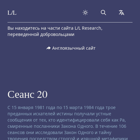
L/L
Search
collapse
Skip to content
Вы находитесь на части сайта L/L Research,
переведенной добровольцами
Англоязычный сайт
Сеанс 20
Заявление об отказе от ответственности:
С 15 января 1981 года по 15 марта 1984 года трое
преданных искателей истины получали устные
сообщения от тех, кто идентифицировали себя как Ра,
смиренные посланники Закона Одного. В течение 106
сеансов они исследовали Закон Одного и тайну
творения посредством строгой и изящной метафизики