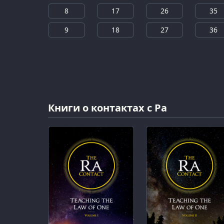
8
17
26
35
9
18
27
36
Книги о контактах с Ра