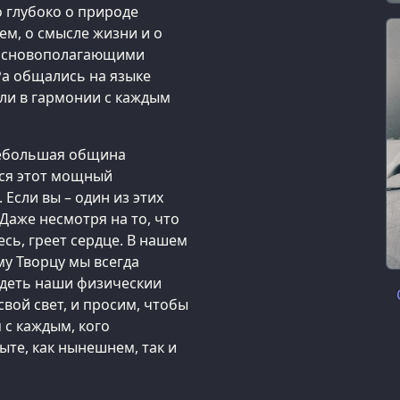
о глубоко о природе
нем, о смысле жизни и о
я основополагающими
Ра общались на языке
ли в гармонии с каждым
небольшая община
тся этот мощный
 Если вы – один из этих
Даже несмотря на то, что
есь, греет сердце. В нашем
у Творцу мы всегда
лядеть наши физическии
вой свет, и просим, чтобы
 с каждым, кого
те, как нынешнем, так и