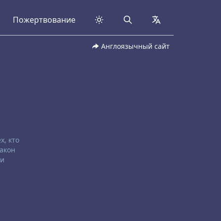
Пожертвование
Search
collapsed
Англоязычный сайт
х, кто
Закон
 и