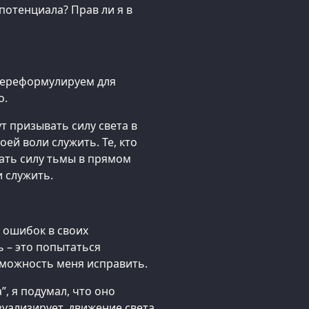
потенциала? Прав ли я в
 переформулируем для
о.
ут призывать силу света в
ей воли служить. Те, кто
вать силу тьмы в прямом
 служить.
 ошибок в своих
ь – это попытаться
озможность меня исправить.
, я подумал, что оно
зуализирует, движение света