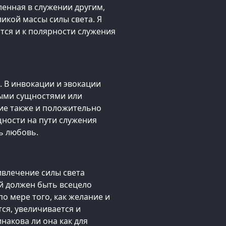
ленная в служении другим,
икой массы силы света. Я
ится и к полярности служения
о. В инвокации и эвокации
ными сущностями или
ие также и положительно
ности на пути служения
ь любовь.
ривлечение силы света
ый должен быть всецело
по мере того, как желание и
ся, увеличивается и
инакова ли она как для