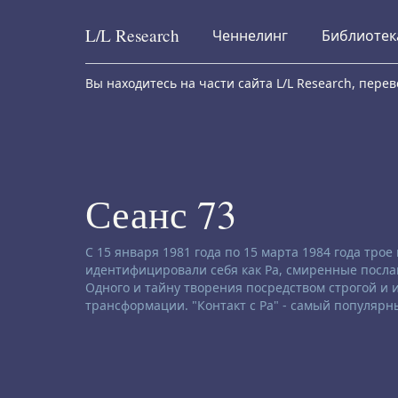
L/L
Research
Ченнелинг
Библиотек
Skip to content
Вы находитесь на части сайта L/L Research, пер
Сеанс 73
Заявление об отказе от ответственности:
С 15 января 1981 года по 15 марта 1984 года тро
идентифицировали себя как Ра, смиренные послан
Одного и тайну творения посредством строгой и
трансформации. "Контакт с Ра" - самый популярн