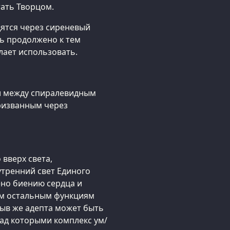
ать Творцом.
дятся через сиреневый
ть продолжено к тем
лает использовать.
ии между спиралевидным
призванным через
 вверх света,
утренний свет Единого
ено биению сердца и
ем остальным функциям
ыв же адепта может быть
ад которыми комплекс ум/