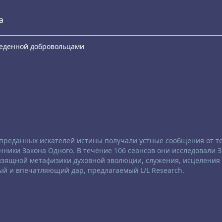
а
еведенной добровольцами
е преданных искателей истины получали устные сообщения от те
ники Закона Одного. В течение 106 сеансов они исследовали 
 изящной метафизики духовной эволюции, служения, исцеления
ый и впечатляющий дар, предлагаемый L/L Research.