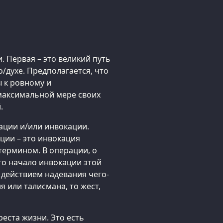
. Первая – это великий путь
/духе. Предполагается, что
 к ровному и
максимальной мере своих
.
ации и/или инвокации.
ции – это инвокация
 термином. В операции, о
то начало инвокации этой
 действием надевания чего-
я или талисмана, то жест,
реста жизни. Это есть