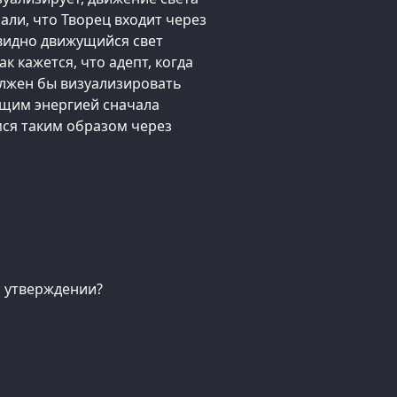
али, что Творец входит через
евидно движущийся свет
к кажется, что адепт, когда
должен бы визуализировать
ющим энергией сначала
мся таким образом через
м утверждении?