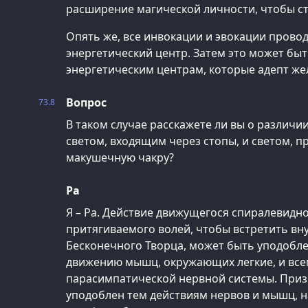
расширение магической личности, чтобы ст
Опять же, все инвокации и эвокации прово
энергетический центр. Затем это может бы
энергетическим центрам, которые адепт же
Вопрос
73.8
В таком случае расскажете ли вы о различ
светом, входящим через стопы, и светом, 
макушечную чакру?
Ра
Я – Ра. Действие движущегося спиралевидно
притягиваемого волей, чтобы встретить вн
Бесконечного Творца, может быть уподобл
движению мышц, окружающих легкие, и вс
парасимпатической нервной системы. Приз
уподоблен тем действиям нервов и мышц, н