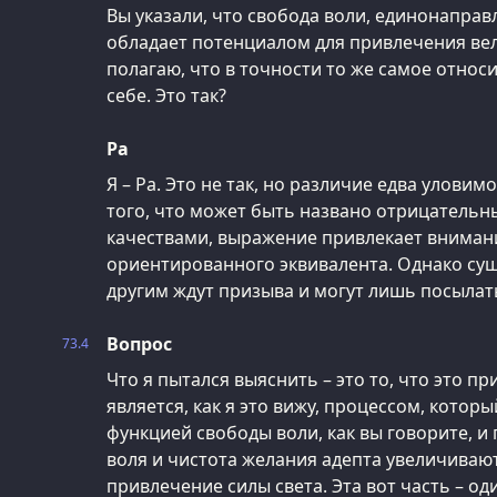
Вы указали, что свобода воли, единонаправ
обладает потенциалом для привлечения вел
полагаю, что в точности то же самое относ
себе. Это так?
Ра
Я – Ра. Это не так, но различие едва уловим
того, что может быть названо отрицатель
качествами, выражение привлекает вниман
ориентированного эквивалента. Однако сущ
другим ждут призыва и могут лишь посылат
Вопрос
73.4
Что я пытался выяснить – это то, что это п
является, как я это вижу, процессом, котор
функцией свободы воли, как вы говорите, и 
воля и чистота желания адепта увеличивают
привлечение силы света. Эта вот часть – од