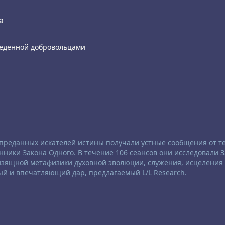
а
еведенной добровольцами
е преданных искателей истины получали устные сообщения от те
ники Закона Одного. В течение 106 сеансов они исследовали 
 изящной метафизики духовной эволюции, служения, исцеления
ый и впечатляющий дар, предлагаемый L/L Research.