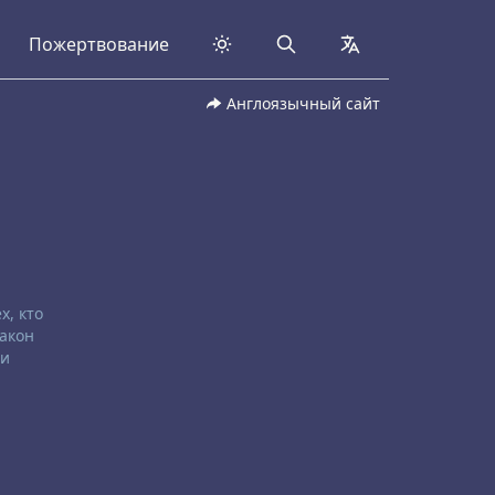
Пожертвование
Search
collapsed
Англоязычный сайт
х, кто
Закон
 и