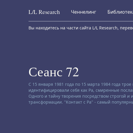
L/L
Research
Ченнелинг
Библиотек
Skip to content
Вы находитесь на части сайта L/L Research, пер
Сеанс 72
Заявление об отказе от ответственности:
С 15 января 1981 года по 15 марта 1984 года тро
идентифицировали себя как Ра, смиренные послан
Одного и тайну творения посредством строгой и
трансформации. "Контакт с Ра" - самый популярн