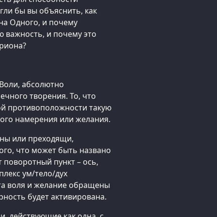
ли бы вы объяснить, как
на Одного, и почему
 важность, и почему это
Ориона?
 Воли, абсолютно
чного творения. То, что
ной противоположности такую
того намерения или желания.
тны или преходящи,
го, что может быть названо
 поворотный пункт – ось,
плекс ум/тело/дух
эта воля и желание обращены
рность будет активирована.
и, действующие как одна, с