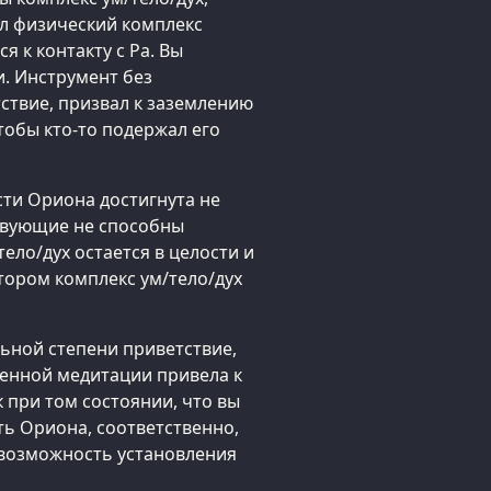
ул физический комплекс
я к контакту с Ра. Вы
и. Инструмент без
ствие, призвал к заземлению
тобы кто-то подержал его
ти Ориона достигнута не
ствующие не способны
ело/дух остается в целости и
тором комплекс ум/тело/дух
ьной степени приветствие,
енной медитации привела к
к при том состоянии, что вы
ь Ориона, соответственно,
ь возможность установления