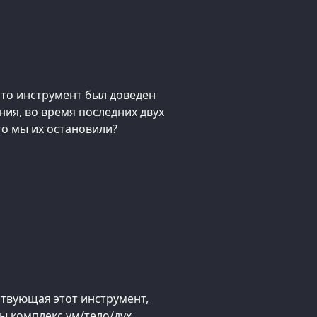
 что инструмент был доведен
ния, во время последних двух
то мы их остановили?
ствующая этот инструмент,
ы комплекс ум/тело/дух,