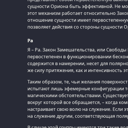
сущности Ориона быть эффективной. Не мог
этот механизм работает относительно Зако
отношение сущности имеет первостепенную
позволяет действия со стороны сущности 
Ра
Я – Ра. Закон Замешательства, или Свободы
первостепенен в функционировании бесконе
содержится в намерении, несет для поляр
же силу притяжения, как и интенсивность э
Таким образом, те, чьи желания поверхнос
испытают лишь эфемерные конфигурации то
магическими обстоятельствами. Существует
вокруг которой все обращается, – когда ком
настраивает свою волю на служение. Если 
на служение другим, соответствующая поля
В случае этой группы имеются три такие вол