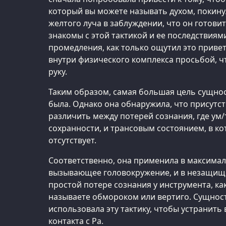
который вы можете называть духом, покин
желтого луча в заблуждении, что он готовитс
знакомы с этой тактикой и ее последствиям
промедления, как только ощутил это привет
внутри физического комплекса просьбой, ч
руку.
Таким образом, самая большая цель сущнос
была. Однако она обнаружила, что присут
различить между потерей сознания, где ум/т
сохранности, и трансовым состоянием, в ко
отсутствует.
Соответственно, она применила в максимал
вызывающее головокружение, и в незащищ
простой потере сознания у инструмента, ка
называете обмороком или вертиго. Сущност
использовала эту тактику, чтобы устранит
контакта с Ра.