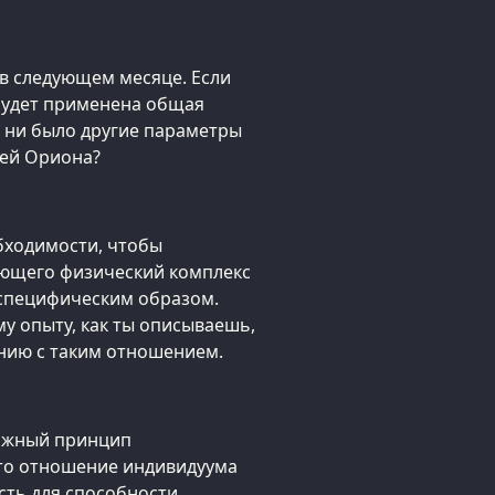
 в следующем месяце. Если
 будет применена общая
то ни было другие параметры
ей Ориона?
обходимости, чтобы
ающего физический комплекс
 специфическим образом.
у опыту, как ты описываешь,
янию с таким отношением.
важный принцип
что отношение индивидуума
сть для способности