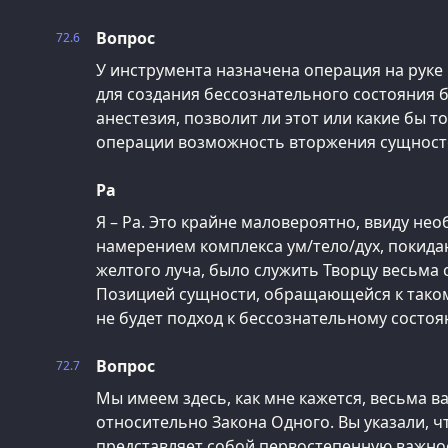
Вопрос
72.6
У инструмента назначена операция на руке
для создания бессознательного состояния
анестезия, позволит ли этот или какие бы 
операции возможность вторжения сущност
Ра
Я – Ра. Это крайне маловероятно, ввиду не
намерением комплекса ум/тело/дух, покид
желтого луча, было служить Творцу весьма
Позицией сущности, обращающейся к таком
не будет подход к бессознательному состо
Вопрос
72.7
Мы имеем здесь, как мне кажется, весьма 
относительно Закона Одного. Вы указали, 
представляет собой первостепенную важно