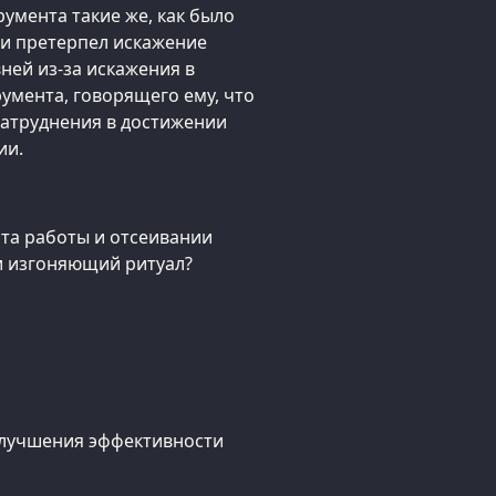
румента такие же, как было
ии претерпел искажение
ей из-за искажения в
умента, говорящего ему, что
 затруднения в достижении
ии.
та работы и отсеивании
 изгоняющий ритуал?
 улучшения эффективности