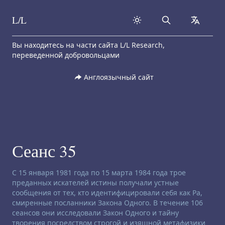
L/L
Search
collapse
Skip to content
Вы находитесь на части сайта L/L Research,
переведенной добровольцами
Англоязычный сайт
Сеанс 35
Заявление об отказе от ответственности:
С 15 января 1981 года по 15 марта 1984 года трое
преданных искателей истины получали устные
сообщения от тех, кто идентифицировали себя как Ра,
смиренные посланники Закона Одного. В течение 106
сеансов они исследовали Закон Одного и тайну
творения посредством строгой и изящной метафизики