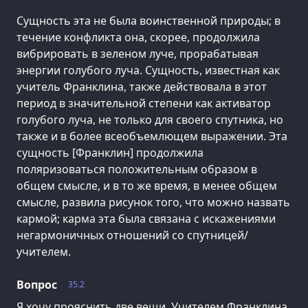
Сущность эта не была воинственной природы; в
течение конфликта она, скорее, продолжила
вибрировать в зеленом луче, прорабатывая
энергии голубого луча. Сущность, известная как
учитель Франклина, также действовала в этот
период в значительной степени как активатор
голубого луча, не только для своего спутника, но
также и в более всеобъемлющем выражении. Эта
сущность [Франклин] продолжила
поляризоваться положительным образом в
общем смысле, и в то же время, в менее общем
смысле, развила рисунок того, что можно назвать
кармой; карма эта была связана с искажениями
негармоничных отношений со спутницей/
учителем.
Вопрос
35.2
Я хочу прояснить две вещи. Учителем Франклина