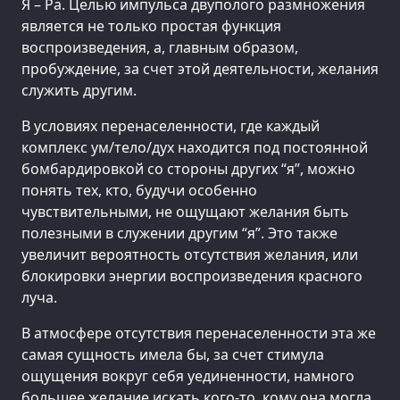
Я – Ра. Целью импульса двуполого размножения
является не только простая функция
воспроизведения, а, главным образом,
пробуждение, за счет этой деятельности, желания
служить другим.
В условиях перенаселенности, где каждый
комплекс ум/тело/дух находится под постоянной
бомбардировкой со стороны других “я”, можно
понять тех, кто, будучи особенно
чувствительными, не ощущают желания быть
полезными в служении другим “я”. Это также
увеличит вероятность отсутствия желания, или
блокировки энергии воспроизведения красного
луча.
В атмосфере отсутствия перенаселенности эта же
самая сущность имела бы, за счет стимула
ощущения вокруг себя уединенности, намного
большее желание искать кого-то, кому она могла