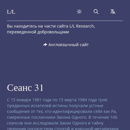
L/L
Search
collapse
Skip to content
Вы находитесь на части сайта L/L Research,
переведенной добровольцами
Англоязычный сайт
Сеанс 31
Заявление об отказе от ответственности:
С 15 января 1981 года по 15 марта 1984 года трое
преданных искателей истины получали устные
сообщения от тех, кто идентифицировали себя как Ра,
смиренные посланники Закона Одного. В течение 106
сеансов они исследовали Закон Одного и тайну
творения посредством строгой и изящной метафизики