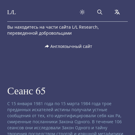
L/L
Search
collapse
Skip to content
Вы находитесь на части сайта L/L Research,
переведенной добровольцами
Англоязычный сайт
Сеанс 65
Заявление об отказе от ответственности:
С 15 января 1981 года по 15 марта 1984 года трое
преданных искателей истины получали устные
сообщения от тех, кто идентифицировали себя как Ра,
смиренные посланники Закона Одного. В течение 106
сеансов они исследовали Закон Одного и тайну
творения посредством строгой и изящной метафизики