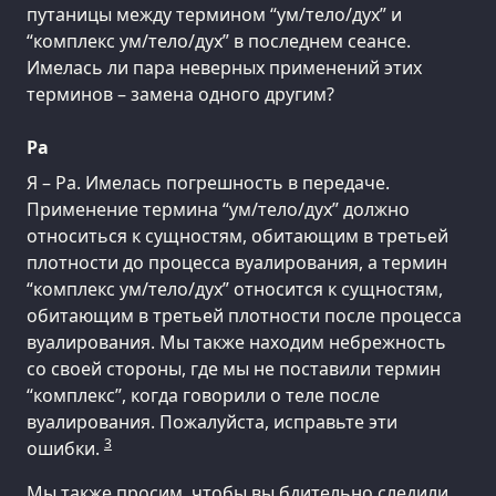
путаницы между термином “ум/тело/дух” и
“комплекс ум/тело/дух” в последнем сеансе.
Имелась ли пара неверных применений этих
терминов – замена одного другим?
Ра
Я – Ра. Имелась погрешность в передаче.
Применение термина “ум/тело/дух” должно
относиться к сущностям, обитающим в третьей
плотности до процесса вуалирования, а термин
“комплекс ум/тело/дух” относится к сущностям,
обитающим в третьей плотности после процесса
вуалирования. Мы также находим небрежность
со своей стороны, где мы не поставили термин
“комплекс”, когда говорили о теле после
вуалирования. Пожалуйста, исправьте эти
3
ошибки.
Мы также просим, чтобы вы бдительно следили