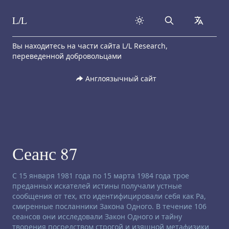
L/L
Search
collapse
Skip to content
Вы находитесь на части сайта L/L Research,
переведенной добровольцами
Англоязычный сайт
Сеанс 87
Заявление об отказе от ответственности:
С 15 января 1981 года по 15 марта 1984 года трое
преданных искателей истины получали устные
сообщения от тех, кто идентифицировали себя как Ра,
смиренные посланники Закона Одного. В течение 106
сеансов они исследовали Закон Одного и тайну
творения посредством строгой и изящной метафизики