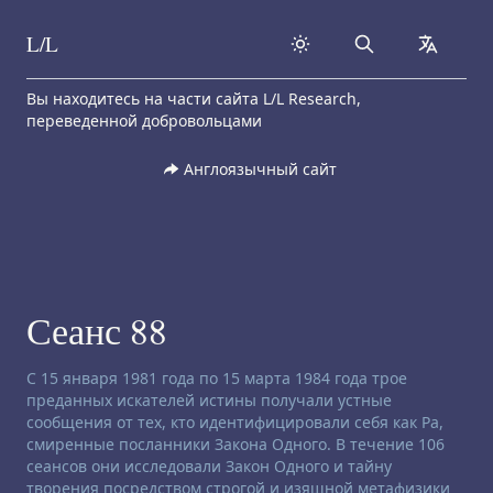
L/L
Search
collapse
Skip to content
Вы находитесь на части сайта L/L Research,
переведенной добровольцами
Англоязычный сайт
Сеанс 88
Заявление об отказе от ответственности:
С 15 января 1981 года по 15 марта 1984 года трое
преданных искателей истины получали устные
сообщения от тех, кто идентифицировали себя как Ра,
смиренные посланники Закона Одного. В течение 106
сеансов они исследовали Закон Одного и тайну
творения посредством строгой и изящной метафизики