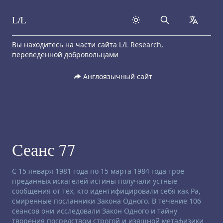
L/L
Search
collapse
Skip to content
Вы находитесь на части сайта L/L Research,
переведенной добровольцами
Англоязычный сайт
Сеанс 77
Заявление об отказе от ответственности:
С 15 января 1981 года по 15 марта 1984 года трое
преданных искателей истины получали устные
сообщения от тех, кто идентифицировали себя как Ра,
смиренные посланники Закона Одного. В течение 106
сеансов они исследовали Закон Одного и тайну
творения посредством строгой и изящной метафизики