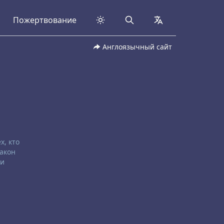
Пожертвование
Search
collapsed
Англоязычный сайт
х, кто
Закон
 и