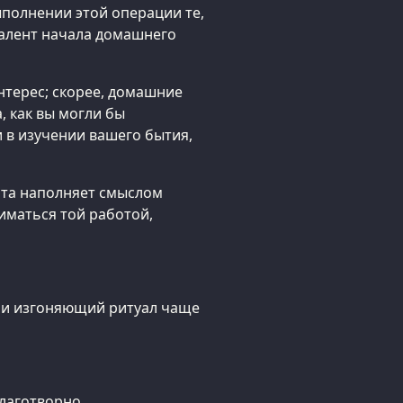
ыполнении этой операции те,
валент начала домашнего
нтерес; скорее, домашние
, как вы могли бы
 в изучении вашего бытия,
ота наполняет смыслом
иматься той работой,
ли изгоняющий ритуал чаще
благотворно.