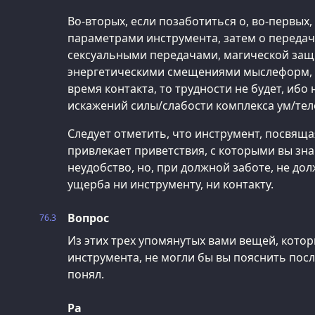
Во-вторых, если позаботиться о, во-первы
параметрами инструмента, затем о передач
сексуальными передачами, магической защи
энергетическими смещениями мыслеформ, 
время контакта, то трудности не будет, ибо
искажений силы/слабости комплекса ум/тел
Следует отметить, что инструмент, посвяща
привлекает приветствия, с которыми вы зн
неудобство, но, при должной заботе, не д
ущерба ни инструменту, ни контакту.
Вопрос
76.3
Из этих трех упомянутых вами вещей, кото
инструмента, не могли бы вы пояснить посл
понял.
Ра