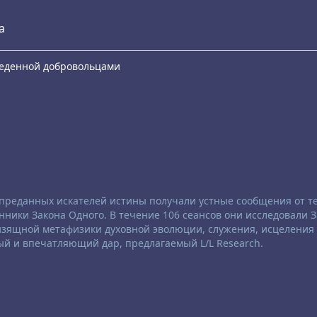
а
еведенной добровольцами
е преданных искателей истины получали устные сообщения от те
ники Закона Одного. В течение 106 сеансов они исследовали 
 изящной метафизики духовной эволюции, служения, исцеления
ый и впечатляющий дар, предлагаемый L/L Research.