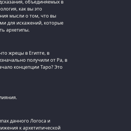
дсказания, объединяемых в
логия, как вы это
ния мысли о том, что вы
ми для искажений, которые
ть архетипы.
что жрецы в Египте, в
значально получили от Ра, в
ачало концепции Таро? Это
влияния.
ипах данного Логоса и
лижения к архетипической