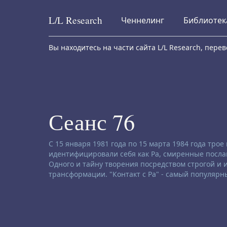
L/L
Research
Ченнелинг
Библиотек
Skip to content
Вы находитесь на части сайта L/L Research, пер
Сеанс 76
Заявление об отказе от ответственности:
С 15 января 1981 года по 15 марта 1984 года тро
идентифицировали себя как Ра, смиренные послан
Одного и тайну творения посредством строгой и
трансформации. "Контакт с Ра" - самый популярн