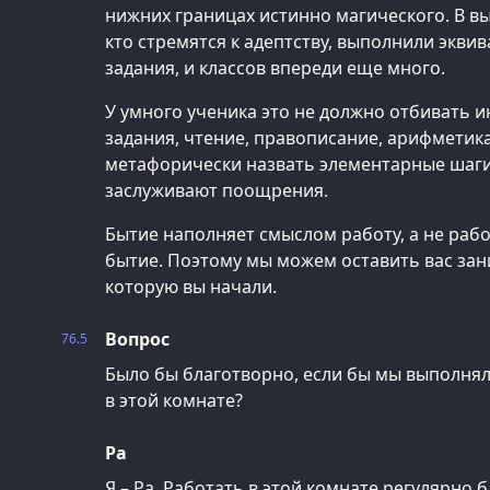
нижних границах истинно магического. В в
кто стремятся к адептству, выполнили экви
задания, и классов впереди еще много.
У умного ученика это не должно отбивать и
задания, чтение, правописание, арифметика
метафорически назвать элементарные шаги
заслуживают поощрения.
Бытие наполняет смыслом работу, а не раб
бытие. Поэтому мы можем оставить вас зан
которую вы начали.
Вопрос
76.5
Было бы благотворно, если бы мы выполня
в этой комнате?
Ра
Я – Ра. Работать в этой комнате регулярно 