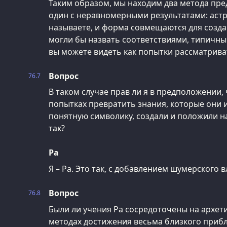
Таким образом, мы находим два метода пре
один с неравномерными результатами: астро
называете, и форма совмещаются для созда
могли бы назвать соответствиями, типичны
вы можете видеть как попытки рассматрива
Вопрос
76.7
В таком случае прав ли я в предположении, 
попытках превратить знания, которые они и
понятную символику, создали и положили н
так?
Ра
Я – Ра. Это так, с добавлением шумерского 
Вопрос
76.8
Были ли учения Ра сосредоточены на архет
методах достижения весьма близкого приб