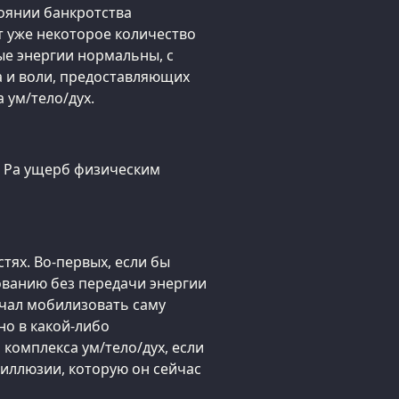
тоянии банкротства
т уже некоторое количество
ые энергии нормальны, с
 и воли, предоставляющих
 ум/тело/дух.
 Ра ущерб физическим
тях. Во-первых, если бы
ованию без передачи энергии
ачал мобилизовать саму
но в какой-либо
 комплекса ум/тело/дух, если
 иллюзии, которую он сейчас