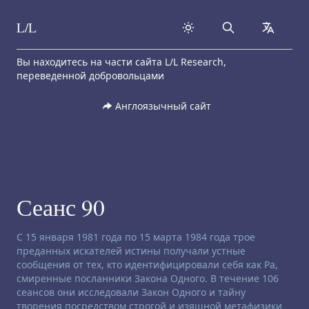
L/L
Search
collapse
Skip to content
Вы находитесь на части сайта L/L Research,
переведенной добровольцами
Англоязычный сайт
Сеанс 90
Заявление об отказе от ответственности:
С 15 января 1981 года по 15 марта 1984 года трое
преданных искателей истины получали устные
сообщения от тех, кто идентифицировали себя как Ра,
смиренные посланники Закона Одного. В течение 106
сеансов они исследовали Закон Одного и тайну
творения посредством строгой и изящной метафизики