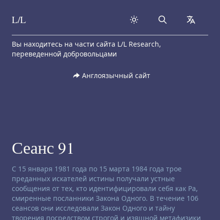
L/L
Search
collapse
Skip to content
Вы находитесь на части сайта L/L Research,
переведенной добровольцами
Англоязычный сайт
Сеанс 91
Заявление об отказе от ответственности:
С 15 января 1981 года по 15 марта 1984 года трое
преданных искателей истины получали устные
сообщения от тех, кто идентифицировали себя как Ра,
смиренные посланники Закона Одного. В течение 106
сеансов они исследовали Закон Одного и тайну
творения посредством строгой и изящной метафизики