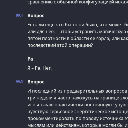
сравнению с обычной конфигурацией искаж
Вопрос
99.4
Есть ли еще что бы то ни было, что может 
или для нее, – чтобы устранить магическу
пятой плотности в области ее горла, или ка
последствий этой операции?
Ра
Я – Ра. Нет.
Вопрос
99.5
И последний из предварительных вопросов –
три недели я часто нахожусь на границе зл
испытываю практически постоянную тупую б
чувствую серьезное энергетическое истоще
прокомментировать по поводу источника э
мыслям или действиям, которые могли бы и