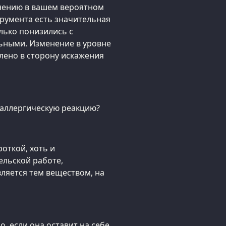
нению в вашем вероятном
румента есть значительная
лько понизились с
ьными. Изменение в уровне
ено в сторону искажения
 аллергическую реакцию?
роткой, хоть и
ельской работе,
вляется тем веществом, на
, если она оставит на себе