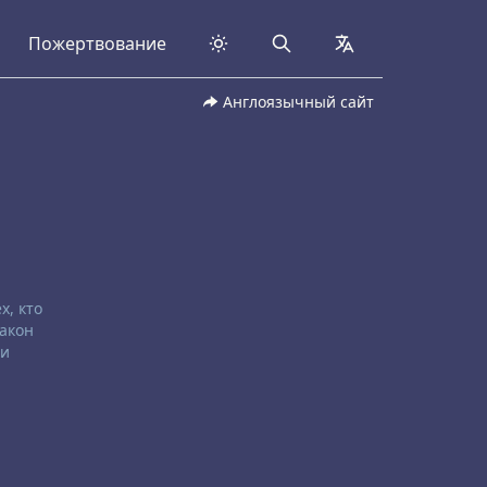
Пожертвование
Search
collapsed
Англоязычный сайт
х, кто
Закон
 и