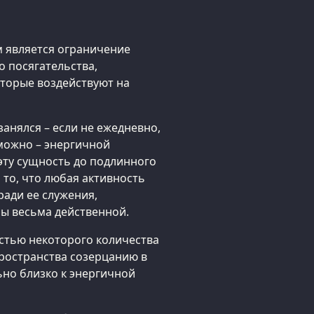
ом является ограничение
о посягательства,
оторые воздействуют на
занялся – если не ежедневно,
зможно – энергичной
эту сущность до подлинного
 то, что любая активность
ради ее служения,
ы весьма действенной.
стью некоторого количества
ространства созерцанию в
но близко к энергичной