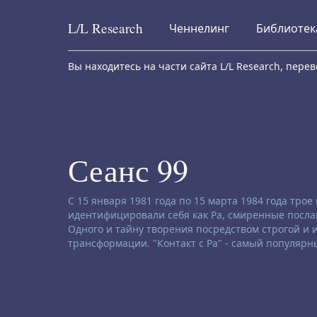
L/L
Research
Ченнелинг
Библиотек
Skip to content
Вы находитесь на части сайта L/L Research, пер
Сеанс 99
Заявление об отказе от ответственности:
С 15 января 1981 года по 15 марта 1984 года тро
идентифицировали себя как Ра, смиренные послан
Одного и тайну творения посредством строгой и
трансформации. "Контакт с Ра" - самый популярн