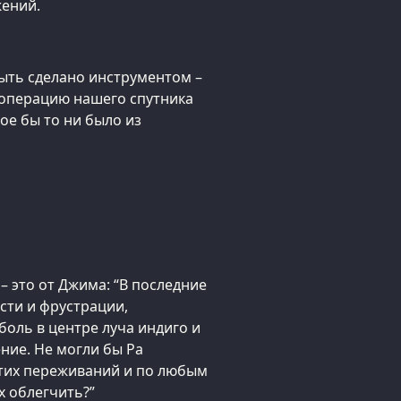
ений.
быть сделано инструментом –
ю операцию нашего спутника
кое бы то ни было из
 это от Джима: “В последние
ости и фрустрации,
оль в центре луча индиго и
ние. Не могли бы Ра
тих переживаний и по любым
х облегчить?”