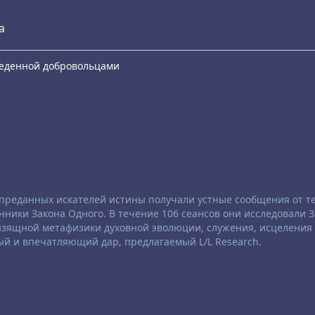
а
еведенной добровольцами
е преданных искателей истины получали устные сообщения от те
ники Закона Одного. В течение 106 сеансов они исследовали 
 изящной метафизики духовной эволюции, служения, исцеления
ый и впечатляющий дар, предлагаемый L/L Research.