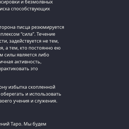
нсировки и безмолвных
писка способствующих
сторона писца резюмируется
лексом “сила”. Течение
ти, задействуется не тем,
, а тем, кто постоянно ею
м силы является либо
ичная активность,
рактиковать это
ону избытка скопленной
 и оберегать и использовать
своего учения и служения.
ений Таро. Мы будем