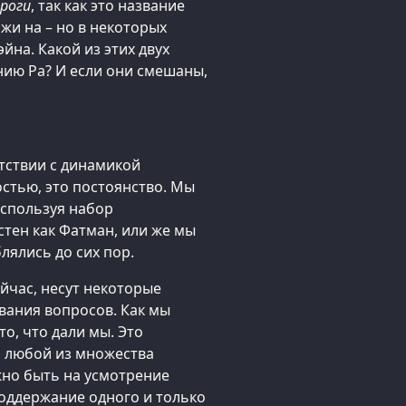
ороги
, так как это название
жи на – но в некоторых
йна. Какой из этих двух
ию Ра? И если они смешаны,
етствии с динамикой
стью, это постоянство. Мы
используя набор
стен как Фатман, или же мы
лялись до сих пор.
ейчас, несут некоторые
вания вопросов. Как мы
то, что дали мы. Это
 любой из множества
жно быть на усмотрение
оддержание одного и только